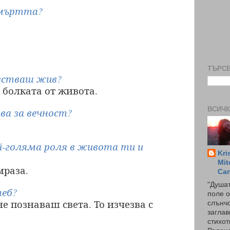
Смъртта?
ТЪРСЕ
увстваш жив?
 болката от живота.
ВСИЧК
ва за вечност?
й-голяма роля в живота ти и
Kri
Mit
мраза.
Ca
"Душат
теб?
поле о
е познаваш света. То изчезва с
слънчо
заглав
стихот