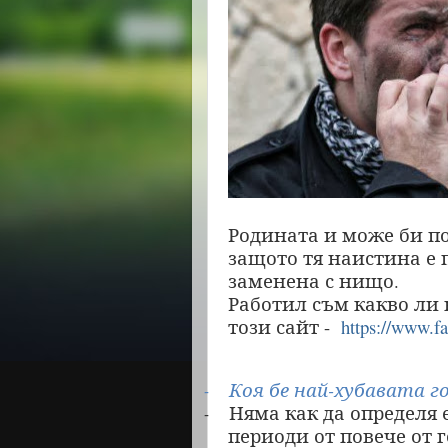
Родината и може би по
защото тя наистина е 
заменена с нищо.
Работил съм какво ли 
този сайт -
https://www.f
Коя бе най-хубавата г
-
Няма как да определя 
-
периоди от повече от 