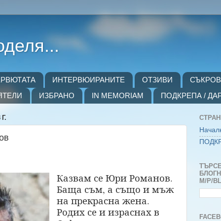
оделя...
ЕРВЮТАТА
ИНТЕРВЮИРАНИТЕ
ОТЗИВИ
СЪКРО
ЯТЕЛИ
ИЗБРАНО
IN MEMORIAM
ПОДКРЕПА / ДА
Г.
СТРА
Начал
ов
ПОДКР
ТЪРСЕ
БЛОГH
Казвам се Юри Романов.
M/P/B
Баща съм, а също и мъж
на прекрасна жена.
Родих се и израснах в
FACEB