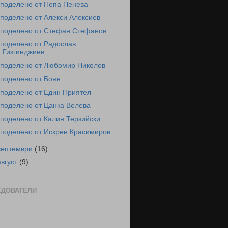
поделено от Пепа Пенева
поделено от Алекси Алексиев
поделено от Стефан Стефанов
поделено от Радослав
Гизгинджиев
поделено от Любомир Николов
поделено от Боян
поделено от Един Приятел
поделено от Цанка Велева
поделено от Калин Терзийски
поделено от Искрен Красимиров
септември
(16)
август
(9)
ЕДОВАТЕЛИ