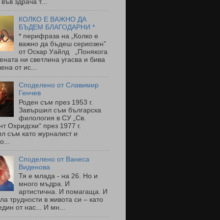
 във здрача т...
КОЛКО Е ВАЖНО ДА
БЪДЕМ БЛАГОДАРНИ *
* перифраза на „Колко е
важно да бъдеш сериозен”
от Оскар Уайлд „Понякога
ената ни светлина угасва и бива
ена от ис...
Споделено от Славимир
Генчев
Роден съм през 1953 г.
Завършил съм българска
филология в СУ „Св.
т Охридски“ през 1977 г.
л съм като журналист и
о...
Споделено от Ванеса
Виденова
Тя е млада - на 26. Но и
много мъдра. И
артистична. И помагаща. И
ла трудности в живота си – като
един от нас... И мн...