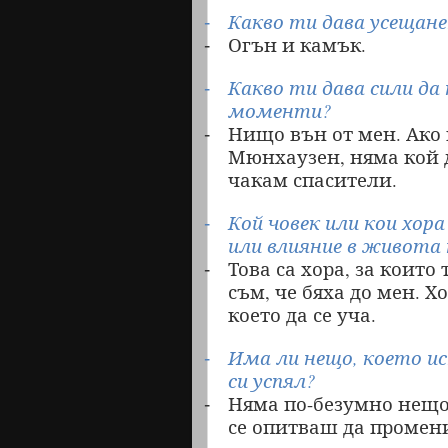
Какво ти дава усещане
-
Огън и камък.
-
Какво ти дава сили д
-
моменти?
Нищо вън от мен. Ако н
-
Мюнхаузен, няма кой д
чакам спасители.
Кой човек или кои хор
-
или влияние в живота
Това са хора, за коит
-
съм, че бяха до мен. Х
което да се уча.
Има ли нещо, което ис
-
си успял?
Няма по-безумно нещо 
-
се опитваш да промен