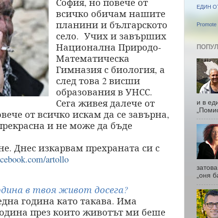
София, но повече от
ЕДИН О
всичко обичам нашите
планини и българското
Promote 
село.
Учих и завърших
Национална Природо-
ПОПУЛ
Математическа
Гимназия с биология, а
след това 2 висши
образования в УНСС.
Сега живея далече от
и в ед
„Помис
вече от всичко искам да се завърна,
прекрасна и не може да бъде
не. Днес изкарвам прехраната си с
acebook.com/artollo
затова
„оня б
одина в твоя живот досега?
една година като такава. Има
година през които животът ми беше