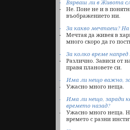
Вярваш ли в Живота 
-
Не. Поне не и в понятн
-
въображението ни.
За какво мечтаеш? На 
-
Мечтая да живея в хар
-
много скоро да го пост
За колко време напре
-
Различно. Зависи от н
-
правя плановете си.
Има ли нещо важно, з
-
Ужасно много неща.
-
Има ли нещо, заради 
-
времето назад?
Ужасно много неща. Н
-
времето с разни инсти