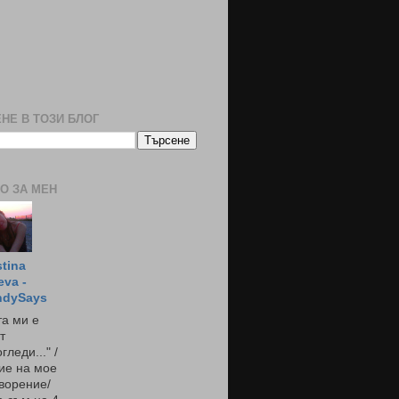
НЕ В ТОЗИ БЛОГ
О ЗА МЕН
stina
eva -
ndySays
а ми е
т
гледи..." /
ие на мое
ворение/