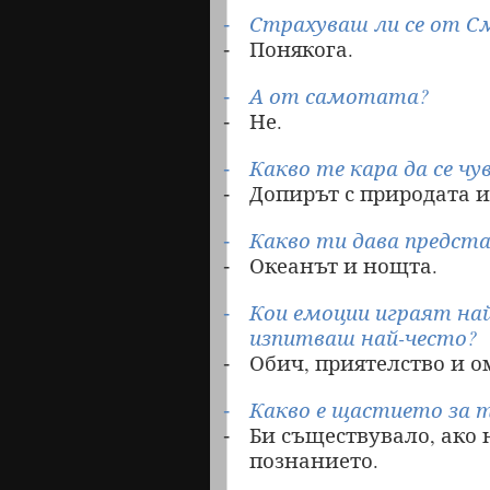
Страхуваш ли се от 
-
Понякога.
-
А от самотата?
-
Не.
-
Какво те кара да се ч
-
Допирът с природата и
-
Какво ти дава предста
-
Океанът и нощта.
-
Кои емоции играят на
-
изпитваш най-често?
Обич, приятелство и о
-
Какво е щастието за 
-
Би съществувало, ако н
-
познанието.