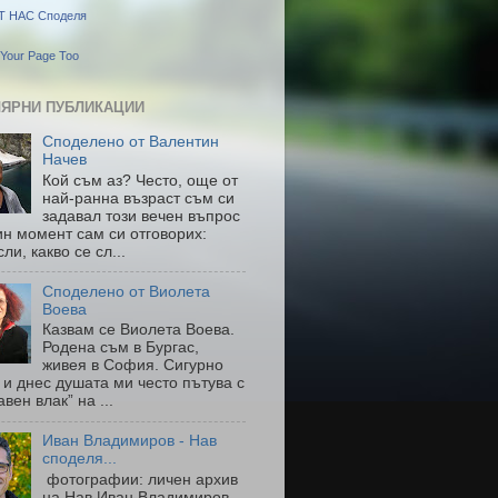
Т НАС Споделя
Your Page Too
ЯРНИ ПУБЛИКАЦИИ
Споделено от Валентин
Начев
Кой съм аз? Често, още от
най-ранна възраст съм си
задавал този вечен въпрос
ин момент сам си отговорих:
ли, какво се сл...
Споделено от Виолета
Воева
Казвам се Виолета Воева.
Родена съм в Бургас,
живея в София. Сигурно
 и днес душата ми често пътува с
авен влак” на ...
Иван Владимиров - Нав
споделя...
фотографии: личен архив
на Нав Иван Владимиров-