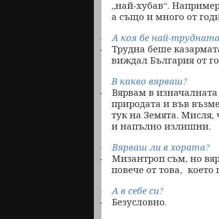
„най-хубав“. Например
а също и много от годи
А коя бе най-труднат
-
Трудна беше казармата.
-
виждал България от г
В какво вярваш?
Вярвам в изначалната 
-
природата и във възме
тук на Земята. Мисля,
и напълно излишни.
Вярваш ли в хората?
-
Мизантроп съм, но вяр
-
повече от това,
което 
А в себе си?
-
Безусловно.
-