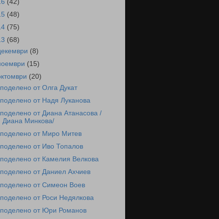
16
(42)
15
(48)
14
(75)
13
(68)
декември
(8)
ноември
(15)
октомври
(20)
поделено от Олга Дукат
поделено от Надя Луканова
поделено от Диана Атанасова /
Диана Минкова/
поделено от Миро Митев
поделено от Иво Топалов
поделено от Камелия Велкова
поделено от Даниел Ахчиев
поделено от Симеон Воев
поделено от Роси Недялкова
поделено от Юри Романов