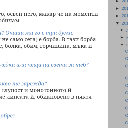
►
20
►
20
о, освен него, макар че на моменти
►
20
 обичам.
▼
20
►
а? Опиши ми го с три думи.
►
 не само сега) е борба. В тази борба
е, болка, обич, горчивина, мъка и
▼
С
С
ледки или неща на света за теб?
С
С
акво те зарежда?
С
 глупост и монотонното й
С
ме липсата й, обикновено в някоя
С
С
добре?
С
С