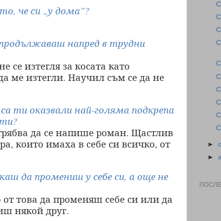
С
то, че си „у дома”?
С
С
а продължаваш напред в трудни
С
е се изтегля за косата като
С
а ме изтегли. Научил съм се да не
С
С
С
а са ти оказвали най-голяма подкрепа
С
 ти?
С
о трябва да се напише роман. Щастлив
ора, които имаха в себе си всичко, от
►
►
каш да промениш у себе си, а още не
ПОСЛ
от това да променяш себе си или да
иш някой друг.