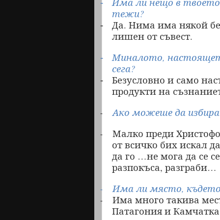
Има ли нещо в твоето
-
тежи?
Да. Нима има някой без
-
лишен от съвест.
Миналото, настоящето
-
сега?
Безусловно и само на
-
продукти на съзнаниет
Ако можеше да избира
-
Малко преди Христофор
-
от всичко бих искал д
да го …не мога да се с
разпокъса, разграби…
Има ли място, където
-
Има много такива мест
-
Патагония и Камчатка