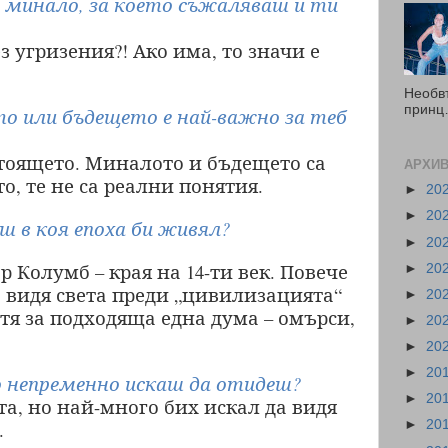
 минало, за което съжаляваш и ти
 угризения?! Ако има, то значи е
Необв
принц…
 или бъдещето е най-важно за теб
стоящето. Миналото и бъдещето са
АРХИВ
о, те не са реални понятия.
►
20
►
20
ш в коя епоха би живял?
►
20
 Колумб – края на 14-ти век. Повече
►
20
а видя света преди „цивилизацията“
►
20
етя за подходяща една дума – омърси,
►
20
►
20
►
20
 непременно искаш да отидеш?
►
20
а, но най-много бих искал да видя
.
►
20