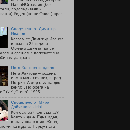
Нав БИОграфия (без
тели, подсладители и
ванти) Роден (но не Огюст) през
Споделено от Димитър
Иванов
Казвам се Димитър Иванов
и съм на 22 години.
Обичам да чета, да се
навам и срещам с положителни
обичам да трени...
Петя Хантова споделя...
Петя Хантова – родена
съм в миналия век, в град
Петрич. Автор съм на две
книги: „ По брега на
е ” (ИК „Стено”, 1995...
Споделено от Мира
Дойчинова - irini
Коя съм аз? Коя съм аз?
Която и да е. Една идея,
въплътена в стих. Жена,
снежинка и дете. Търкулната