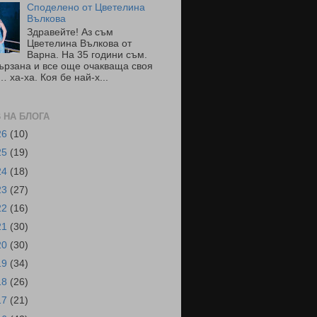
Споделено от Цветелина
Вълкова
Здравейте! Аз съм
Цветелина Вълкова от
Варна. На 35 години съм.
ързана и все още очакваща своя
 ха-ха. Коя бе най-х...
 НА БЛОГА
26
(10)
25
(19)
24
(18)
23
(27)
22
(16)
21
(30)
20
(30)
19
(34)
18
(26)
17
(21)