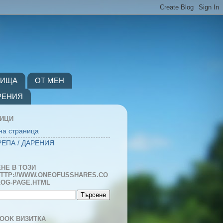
ВИЩА
ОТ МЕН
РЕНИЯ
НИЦИ
на страница
ЕПА / ДАРЕНИЯ
НЕ В ТОЗИ
TTP://WWW.ONEOFUSSHARES.CO
LOG-PAGE.HTML
OOK ВИЗИТКА