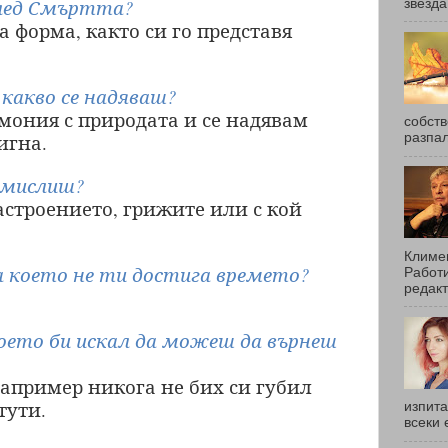
след Смъртта?
звезда
а форма, както си го представя
какво се надяваш?
мония с природата и се надявам
собств
игна.
разпал
д мислиш?
астроението, грижите или с кой
Климен
а което не ти достига времето?
Работи
редакт
което би искал да можеш да върнеш
апример никога не бих си губил
тути.
изпита
всеки 