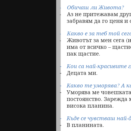
Обичаш ли Живота?
-
Аз не притежавам друг
-
забравям да го ценя и
Какво е за теб той сег
-
Животът за мен сега (и
-
има от всичко – щасти
пак щастие.
Кои са най-красивите г
-
Децата ми.
-
Какво те уморява? А к
-
Уморява ме човешката
-
постоянство. Зарежда 
висока планина.
Къде се чувстваш най-
-
В планината.
-