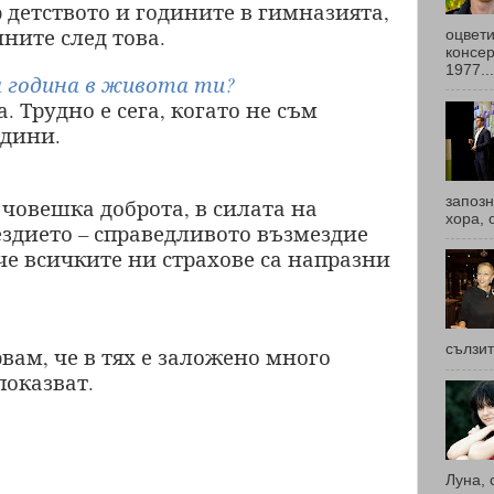
 детството и годините в гимназията,
ните след това.
оцвети
консер
1977...
а година в живота ти?
 Трудно е сега, когато не съм
одини.
запоз
човешка доброта, в силата на
хора, 
здието – справедливото възмездие
 че всичките ни страхове са напразни
сълзит
вам, че в тях е заложено много
показват.
Луна, 