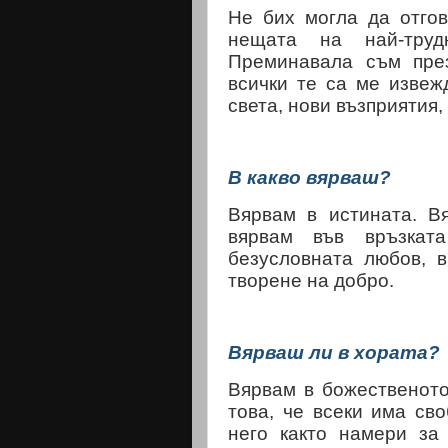
Не бих могла да отгов
нещата на най-тру
Преминавала съм пре
всички те са ме извеж
света, нови възприятия,
В какво вярваш?
Вярвам в истината. В
вярвам във връзкат
безусловната любов, 
творене на добро.
Вярваш ли в хората?
Вярвам в божественото
това, че всеки има св
него както намери за