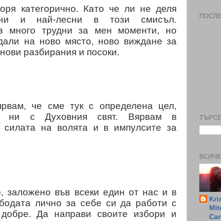
оря категорично. Като че ли не деля
ПОСЛ
дни и най-лесни в този смисъл.
з много трудни за мен моменти, но
дали на ново място, ново виждане за
 нови разбирания и посоки.
ярвам, че сме тук с определена цел,
а ни с Духовния свят. Вярвам в
ТЪРСЕ
в силата на волята и в импулсите за
ВСИЧК
, заложено във всеки един от нас и в
Kri
ободата лично за себе си да работи с
Mit
 добре. Да направи своите избори и
Ca