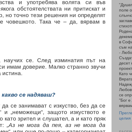
увства и употребява волята си във
"Душат
якога обстоятелствата ни притискат и
поле о
р, но точно тези решения ни определят
слънчо
 е човешкото. Така че – да, вярвам в
заглав
стихот
Родена
декемв
в Соф
съм на
- Люб
Създа
, научих се. След изминатия път на
десет 
си имам доверие. Малко странно звучи
проект
а истина.
Като ч
Вярата
Надеж
Любов
 какво се надяваш?
се опр
"Бог е
 да се занимават с изкуство, без да се
вярвам
“ и „неможещи“, защото изкуството е
Прегл
 като зрител и слушател, а и като пряк
целия
ат:
„Аз не мога да пея, аз не мога да
мен“
, или още по-лошо – категоризират