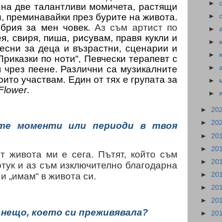
►
на две талантливи момичета, растящи
, преминавайки през бурите на живота.
►
обрия за мен човек.
Аз съм артист по
►
ея, свиря, пиша, рисувам, правя кукли и
►
есни за деца и възрастни, сценарии и
►
„Приказки по ноти“, Певчески
терапевт с
 чрез пеене. Различни са музикалните
►
които участвам. Един от тях е групата за
►
Flower
.
►
►
20
►
20
ите моменти или периоди в твоя
►
20
►
20
т живота ми е сега. Пътят, който съм
►
20
тук и аз съм изключително благодарна
►
20
 и „имам“ в живота си.
►
20
►
20
 нещо, което си преживявала?
►
20