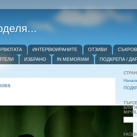
оделя...
ЕРВЮТАТА
ИНТЕРВЮИРАНИТЕ
ОТЗИВИ
СЪКРО
ЯТЕЛИ
ИЗБРАНО
IN MEMORIAM
ПОДКРЕПА / ДА
СТРА
Начал
кова
ПОДКР
ТЪРСЕ
БЛОГH
M/P/B
FACEB