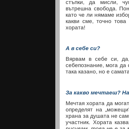
стъпки, да мисли, ч
вътрешна свобода.
Пон
като че ли нямаме избо
какви сме, точно това
хората!
А в себе си?
Вярвам в себе си, да
себепознание, мога да 
така казано, но е самат
За какво мечтаеш? На
Мечтая хората да могат
определят на „можещи
храна за душата не само
участник. Хората казв
рисувам, това не е за 