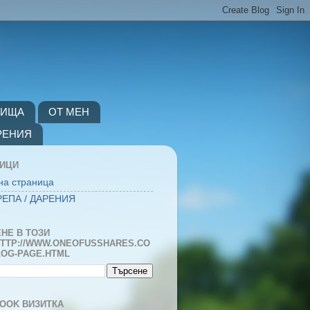
ВИЩА
ОТ МЕН
РЕНИЯ
НИЦИ
на страница
ЕПА / ДАРЕНИЯ
НЕ В ТОЗИ
TTP://WWW.ONEOFUSSHARES.CO
LOG-PAGE.HTML
OOK ВИЗИТКА