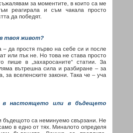
 съжалявам за моментите, в които са ме
съм реагирала и съм чакала просто
тта да победят.
 в твоя живот?
– да простя първо на себе си и после
кат или пък не. Но това не става просто
то пише в „захаросаните“ статии. За
оляма вътрешна сила и разбиране – за
а, за вселенските закони. Така че – уча
, в настоящето или в бъдещето
и бъдещото са неминуемо свързани. Не
само в едно от тях. Миналото определя