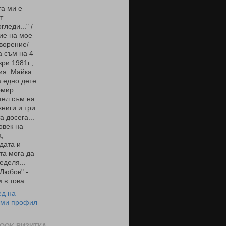
а ми е
т
гледи..." /
ие на мое
ворение/
 съм на 4
ри 1981г.,
ия. Майка
 едно дете
омир.
тел съм на
книги и три
а досега...
овек на
,
дата и
та мога да
еделя...
 Любов" -
 в това.
ед на
 ми профил