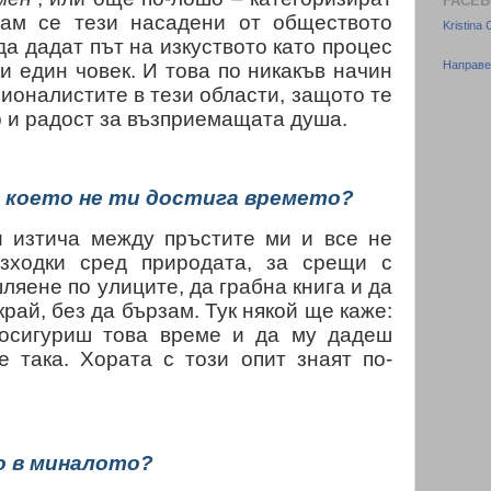
FACEB
вам се тези насадени от обществото
Kristina
а дадат път на изкуството като процес
Направе
и един човек. И това по никакъв начин
ионалистите в тези области, защото те
 и радост за възприемащата душа.
а което не ти достига времето?
и изтича между пръстите ми и все не
азходки сред природата, за срещи с
ляене по улиците, да грабна книга и да
край, без да бързам. Тук някой ще каже:
 осигуриш това време и да му дадеш
е така. Хората с този опит знаят по-
о в миналото?