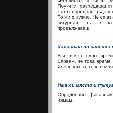
сегашното, а сега тъ
Поуките, разрешаванет
която определя бъдещет
То ми е нужно. Не се в
сигурният път е на
продължаваш.
Харесваш ли нашето 
Във всяко едно време
Вярвам, че това време 
Харесвам го, това е моя
Има ли място и пътув
Определено физическ
нямам.