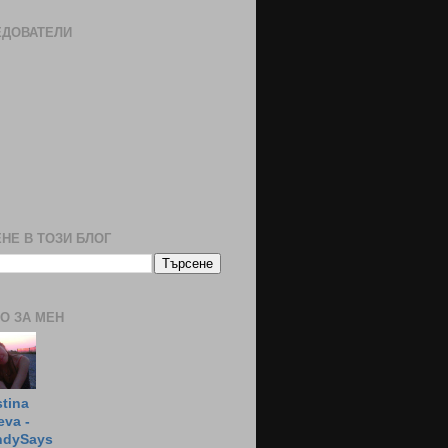
ЕДОВАТЕЛИ
НЕ В ТОЗИ БЛОГ
О ЗА МЕН
stina
eva -
ndySays