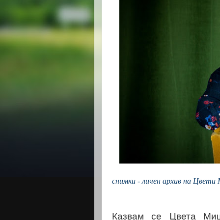
снимки - личен архив на Цвети
Казвам се Цвета Ми