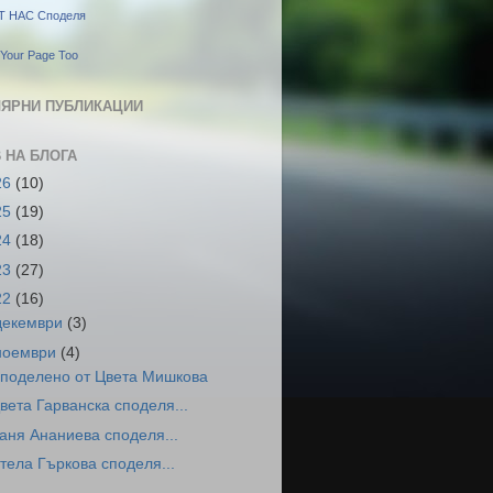
Т НАС Споделя
Your Page Too
ЯРНИ ПУБЛИКАЦИИ
 НА БЛОГА
26
(10)
25
(19)
24
(18)
23
(27)
22
(16)
декември
(3)
ноември
(4)
поделено от Цвета Мишкова
вета Гарванска споделя...
аня Ананиева споделя...
тела Гъркова споделя...