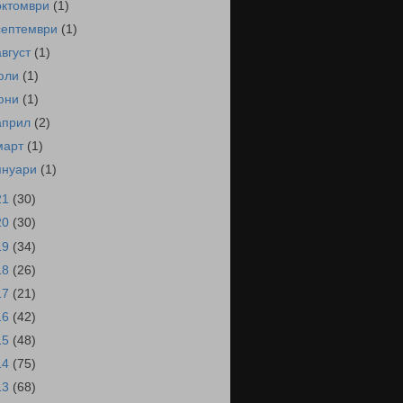
октомври
(1)
септември
(1)
август
(1)
юли
(1)
юни
(1)
април
(2)
март
(1)
януари
(1)
21
(30)
20
(30)
19
(34)
18
(26)
17
(21)
16
(42)
15
(48)
14
(75)
13
(68)