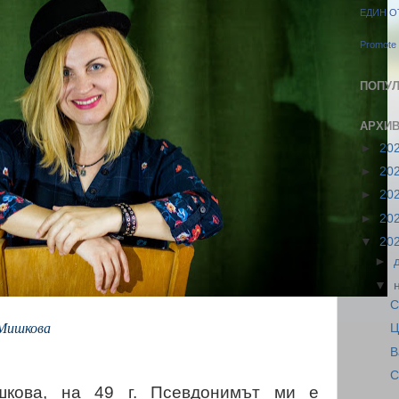
ЕДИН О
Promote 
ПОПУЛ
АРХИВ
►
20
►
20
►
20
►
20
▼
20
►
▼
С
 Мишкова
Ц
В
С
шкова, на 49
г. Псевдонимът ми е