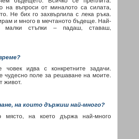
чем бъдещето. Всичко се преплита.
о на въпроси от миналото са силата,
о. Не бих го захвърлила с лека ръка.
зирам и много в мечтаното бъдеще. Най-
 малки стъпки – падаш, ставаш,
време?
 човек идва с конкретните задачи.
е чудесно поле за решаване на моите.
т живот.
ане, на които държиш най-много?
о място, на което държа най-много