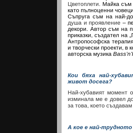
Цветоплети.
Майка съм 
като пълноценни човеци
Съпруга съм на най-д
душа и проявление
– п
декори
.
Автор съм на п
приказки, създател на 
Антропософска терапия
и творчески проекти, в 
авторска музика
Bass
’
n
’
Кои бяха най-хубав
живот досега?
Най-хубавият момент о
изминала ме е довел до
за това, което създавам
А кое е най-трудното