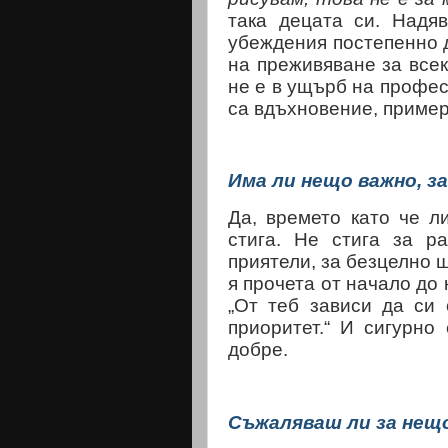
така децата си. Надя
убеждения постепенно д
на преживяване за всек
не е в ущърб на профес
са вдъхновение, пример
Има ли нещо важно, з
Да, времето като че л
стига. Не стига за р
приятели, за безцелно ш
я прочета от начало до 
„От теб зависи да си
приоритет.“ И сигурно 
добре.
Съжаляваш ли за нещ