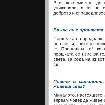
В някакъв смисъл – да,
унижавали, а аз не 
доброто и справедливос
Важна ли е прошката
Прошката е определяща 
на всички, които я поис
с: „Прощавам ти!“ как
прошката се изисква г
света, за хода на живот
се.
Повече в миналото
живееш сега?
Миналото, настоящето 
вярвам човек да живее 