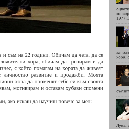
оцвети
консер
1977...
запоз
и съм на 22 години. Обичам да чета, да се
хора, 
оложителни хора, обичам да тренирам и да
знес, с който помагам на хората да живеят
с личностно развитие и продажби. Моята
лиони хора да променят себе си към своята
явам, мотивирам и оставям хубави спомени
сълзит
и, ако искаш да научиш повече за мен:
Луна, 