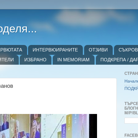
оделя...
ЕРВЮТАТА
ИНТЕРВЮИРАНИТЕ
ОТЗИВИ
СЪКРО
ЯТЕЛИ
ИЗБРАНО
IN MEMORIAM
ПОДКРЕПА / ДА
СТРА
Начал
ванов
ПОДКР
ТЪРСЕ
БЛОГH
M/P/B
FACEB