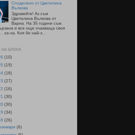
Споделено от Цветелина
Вълкова
Здравейте! Аз съм
Цветелина Вълкова от
Варна. На 35 години съм.
ързана и все още очакваща своя
 ха-ха. Коя бе най-х...
 НА БЛОГА
26
(10)
25
(19)
24
(18)
23
(27)
22
(16)
21
(30)
20
(30)
19
(34)
18
(26)
ноември
(6)
октомври
(5)