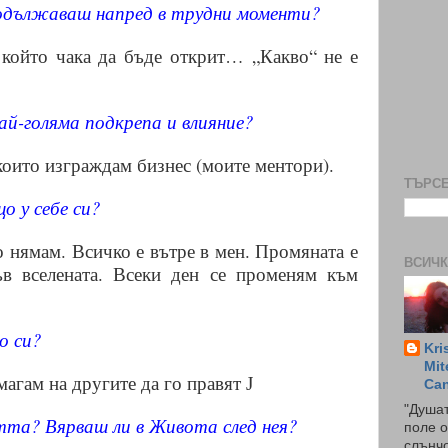
родължаваш напред в трудни моменти?
 който чака да бъде открит… „Какво“ не е
ай-голяма подкрепа и влияние?
 които изграждам бизнес (моите ментори).
ТЪРСЕ
о у себе си?
го нямам. Всичко е вътре в мен. Промяната е
ВСИЧК
във вселената. Всеки ден се променям към
о си?
Kri
Mit
омагам на другите да го правят
J
Ca
"Душат
тта? Вярваш ли в Живота след нея?
поле о
слънчо