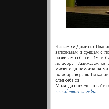
Казвам се Димитър Иванов 
запознавам и срещам с п
развивам себе си. Имам би
по-добре. Занимавам се 
мисия е да помогна на ми
по-добра версия. Вдъхнов
след себе си!
Може да погледнеш сайта м
www.dimitarivanov.biz