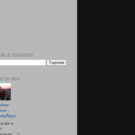
НЕ В ТОЗИ БЛОГ
О ЗА МЕН
stina
eva -
ndySays
а ми е
т
гледи..." /