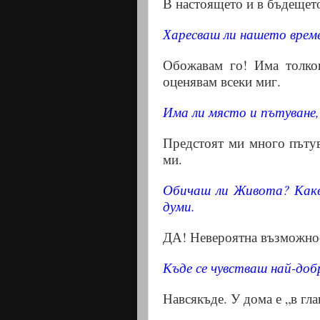
В настоящето и в бъдещет
Харесваш ли нашето врем
Обожавам го! Има толко
оценявам всеки миг.
Има ли място и пътуване
Предстоят ми много пътув
ми.
Обичаш ли Живота? Какв
думи.
ДА! Невероятна възможно
Къде се чувстваш най-доб
Навсякъде. У дома е „в гла