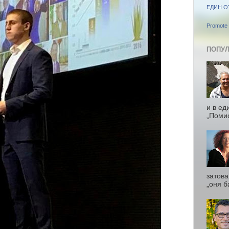
ЕДИН О
Promote 
ПОПУЛ
и в ед
„Помис
затова
„оня б