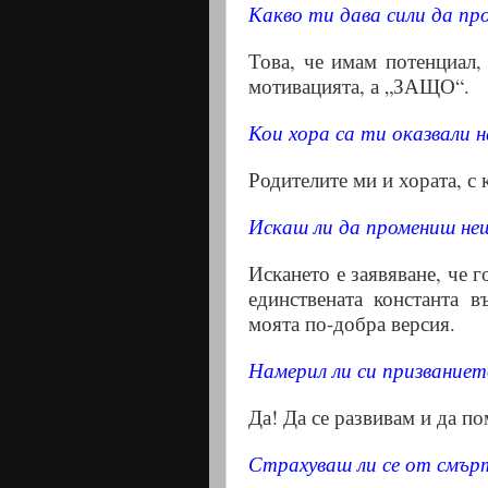
Какво ти дава сили да п
Това, че имам потенциал,
мотивацията, а „ЗАЩО“.
Кои хора са ти оказвали н
Родителите ми и хората, с
Искаш ли да промениш нещ
Искането е заявяване, че 
единствената константа 
моята по-добра версия.
Намерил ли си призваниет
Да! Да се развивам и да п
Страхуваш ли се от смър