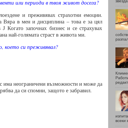
звезда
менти или периоди в твоя живот досега?
олоездене и преживявах страхотни емоции.
 Вяра в мен и дисциплина – това е за цял
в
Когато започнах бизнес и се страхувах
J
тана най-голямата страст в живота ми.
собств
разпал
о, което си преживявал?
Климен
Работи
нас има неограничени възможности и може да
редакт
рябва да си спомни, защото е забравил.
изпита
всеки 