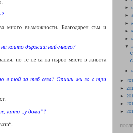
о.
►
е?
►
►
ва много възможности. Благодарен съм и
►
►
, на които държиш най-много?
▼
С
ания, но те не са на първо място в живота
С
►
о е той за теб сега? Опиши ми го с три
►
20
►
20
►
20
ст.
►
20
ре, като „у дома”?
►
20
вата“.
ПОСЛ