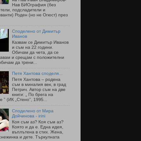
Нав БИОграфия (без
тели, подсладители и
ванти) Роден (но не Огюст) през
Споделено от Димитър
Иванов
Казвам се Димитър Иванов
и съм на 22 години.
Обичам да чета, да се
навам и срещам с положителни
обичам да трени...
Петя Хантова споделя...
Петя Хантова – родена
съм в миналия век, в град
Петрич. Автор съм на две
книги: „ По брега на
е ” (ИК „Стено”, 1995...
Споделено от Мира
Дойчинова - irini
Коя съм аз? Коя съм аз?
Която и да е. Една идея,
въплътена в стих. Жена,
снежинка и дете. Търкулната