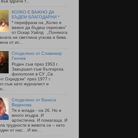
 във здрача т...
КОЛКО Е ВАЖНО ДА
БЪДЕМ БЛАГОДАРНИ *
* перифраза на „Колко е
важно да бъдеш сериозен”
от Оскар Уайлд „Понякога
ената ни светлина угасва и бива
ена от ис...
Споделено от Славимир
Генчев
Роден съм през 1953 г.
Завършил съм българска
филология в СУ „Св.
т Охридски“ през 1977 г.
л съм като журналист и
о...
Споделено от Ванеса
Виденова
Тя е млада - на 26. Но и
много мъдра. И
артистична. И помагаща. И
ла трудности в живота си – като
един от нас... И мн...