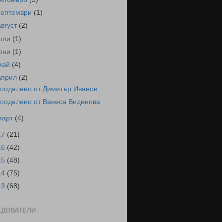
септември
(1)
август
(2)
юли
(1)
юни
(1)
май
(4)
април
(2)
поделено от Димитър Иванов
поделено от Ванеса Виденова
март
(4)
17
(21)
16
(42)
15
(48)
14
(75)
13
(68)
ЕДОВАТЕЛИ