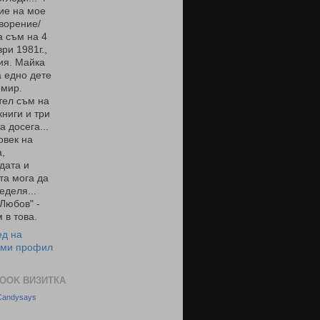
ие на мое
ворение/
 съм на 4
ри 1981г.,
ия. Майка
 едно дете
омир.
тел съм на
книги и три
а досега...
овек на
,
дата и
та мога да
еделя...
 Любов" -
 в това.
ед на
 ми профил
OOK ВИЗИТКА
 Candysays