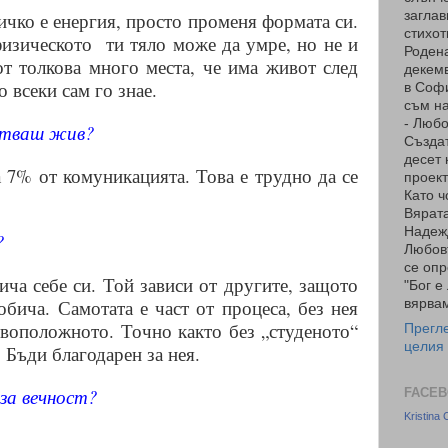
заглав
ичко е енергия, просто променя формата си.
стихот
физическото
ти тяло може да умре
, но не и
Родена
от толкова много места, че има живот след
декемв
 всеки сам го знае.
в Соф
съм на
- Люб
встваш жив?
Създа
десет 
 7% от комуникацията. Това е трудно да се
проект
Като ч
Вярата
Надеж
?
Любов
се опр
бича себе си. Той зависи от другите, защото
"Бог е
обича. Самотата е част от процеса, без нея
вярвам
воположното. Точно както без „студеното“
Прегл
целия
 Бъди благодарен за нея.
за вечност?
FACEB
Kristina