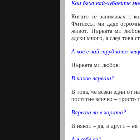
Кои бяха най-хубавите мо
Когато се занимавах с к
Фитнесът ми даде огромна
живот. Първата ми любо
адски много, а след това с
А кое е най-трудното нещ
Първата ми любов.
В какво вярваш?
В това, че всеки един от 
постигне всичко – просто т
Вярваш ли в хората?
В някои – да, в други – не.
А в себе си?