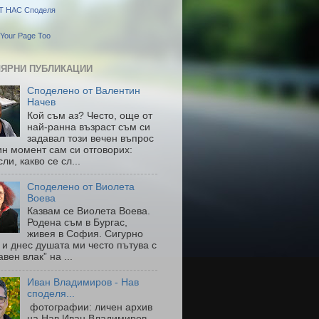
Т НАС Споделя
Your Page Too
ЯРНИ ПУБЛИКАЦИИ
Споделено от Валентин
Начев
Кой съм аз? Често, още от
най-ранна възраст съм си
задавал този вечен въпрос
ин момент сам си отговорих:
ли, какво се сл...
Споделено от Виолета
Воева
Казвам се Виолета Воева.
Родена съм в Бургас,
живея в София. Сигурно
 и днес душата ми често пътува с
авен влак” на ...
Иван Владимиров - Нав
споделя...
фотографии: личен архив
на Нав Иван Владимиров-