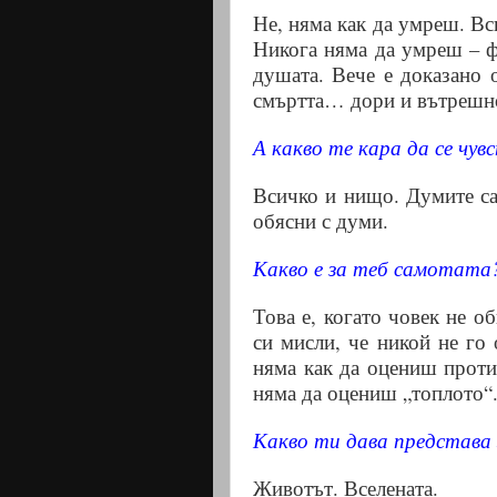
Не, няма как да умреш. Вс
Никога няма да умреш – 
душата.
В
ече е доказано 
смъртта
…
дори и вътрешно
А какво те кара да се чу
Всичко и нищо. Думите са
обясни с думи.
Какво е за теб самотата
Това е, когато човек не о
си мисли, че никой не го 
няма как да оцениш проти
няма да оцениш „топлото“.
Какво ти дава представа 
Животът. Вселената.