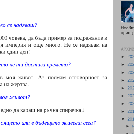
во се надяваш?
Необв
принц…
 000 човека, да бъда пример за подражание в
дя империя и още много. Не се надявам на
АРХИВ
ки един ден!
►
20
ето не ти достига времето?
►
20
►
20
 в моя живот. Аз поемам отговорност за
►
20
а на жертва.
►
20
твоя живот?
►
20
►
20
 едно да караш на ръчна спирачка
J
►
20
▼
20
тоящето или в бъдещето живееш сега?
►
►