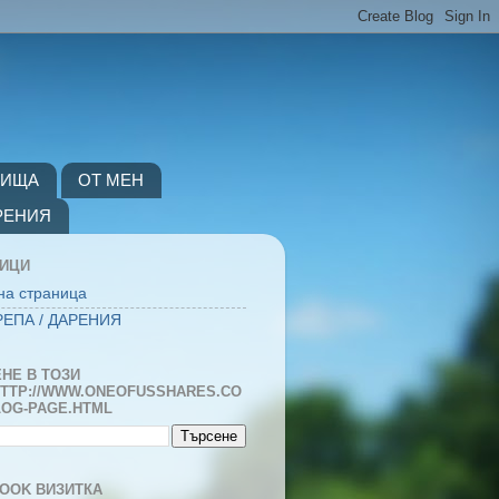
ВИЩА
ОТ МЕН
РЕНИЯ
НИЦИ
на страница
ЕПА / ДАРЕНИЯ
НЕ В ТОЗИ
TTP://WWW.ONEOFUSSHARES.CO
LOG-PAGE.HTML
OOK ВИЗИТКА