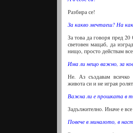
Разбира се!
За какво мечтаеш? На как
За това да говоря пред 20
световен мащаб, да изгра
нищо, просто действам все
Има ли нещо важно, за ко
Не. Аз създавам всичко
живота си и не играя ролят
Важна ли е прошката в 
Задължително. Иначе е все
Повече в миналото, в нас