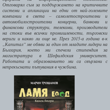
Отговарял съм за поддържането на критичните
системи и апликации на едни от най-големите
компании в света – самолетостроителни и
автомобилостроителни концерни, банкови и
финансови структури, телекоми, производители
на стоки във всички промишлености, търговски
вериги и какво ли още не. През 2015-а година в-к
„Капитал“ ме обяви за един от младите лидери на
България, което ми спечели стипендия за
магистратура в Шефилдския университет.
Работата и образованието ми са свързани с
непрекъснати пътувания в чужбина.