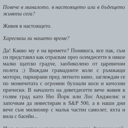
Повече в миналото, в настоящето или в бъдещето
живееш сега?
Живея в настоящето.
Харесваш ли нашето време?
Да! Какво му е на времето? Понякога, все пак, съм
си представял как отрасвам през осемдесетте в някое
малко щатско градче, заобиколено от царевични
полета ;) Виждам грамадните коли с ръмжащи
мотори, паркирани пред лятното кино, заглеждам се
по момичетата с огромни бухнали коси и кичозни
прически. В началото на деветдесетте вече живея в
голям град като Ню Йорк или Лос Анджелис и
започвам да инвестирам в S&P 500, а в наши дни
вече съм милионер с малък частен самолет, яхта и
вила с басейн...