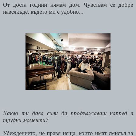
От доста години нямам дом. Чувствам се добре
навсякъде, където ми е удобно...
Какво ти дава сили да продължаваш напред в
трудни моменти?
Убеждението, че правя неща, които имат смисъл за