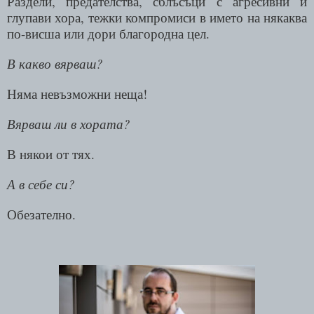
Раздели, предателства, сблъсъци с агресивни и
глупави хора, тежки компромиси в името на някаква
по-висша или дори благородна цел.
В какво вярваш?
Няма невъзможни неща!
Вярваш ли в хората?
В някои от тях.
А в себе си?
Обезателно.