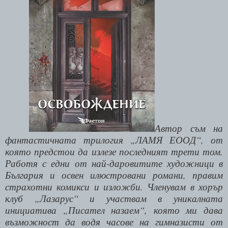
Автор съм на
фантастичната трилогия „ЛАМЯ ЕООД“, от
която предстои да излезе последният трети том.
Работя с едни от най-даровитите художници в
България и освен илюстровани романи, правим
страхотни комикси и изложби. Членувам в хорър
клуб „Лазарус“ и участвам в уникалната
инициатива „Писател назаем“, която ми дава
възможност да водя часове на гимназисти от