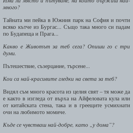
Има ли място и пътуване, на които държиш най-
много?
Тайната ми пейка в Южния парк на София и почти
всяко кътче из Бургас... Също така много си падам
по Будапеща и Прага...
Какво е Животът за теб сега? Опиши го с три
думи.
Пътешествие, съзерцание, търсене...
Кои са най-красивите гледки на света за теб?
Видял съм много красота из целия свят – тя може да
е както в изгледа от върха на Айфеловата кула или
от китайската стена, така и в греещите усмихнати
очи на любимото момиче.
Къде се чувстваш най-добре, като „у дома”?