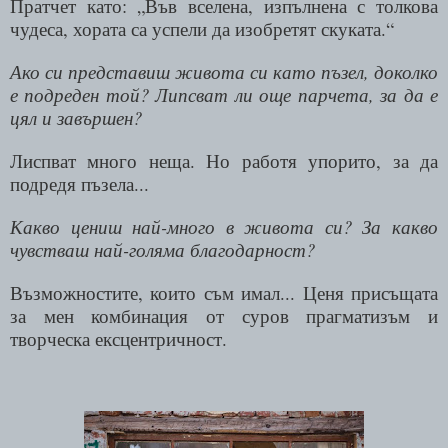
Пратчет като: „Във вселена, изпълнена с толкова
чудеса, хората са успели да изобретят скуката.“
Ако си представиш живота си като пъзел, доколко
е подреден той? Липсват ли още парчета, за да е
цял и завършен?
Лиспват много неща. Но работя упорито, за да
подредя пъзела...
Какво цениш най-много в живота си? За какво
чувстваш най-голяма благодарност?
Възможностите, които съм имал... Ценя присъщата
за мен комбинация от суров прагматизъм и
творческа ексцентричност.