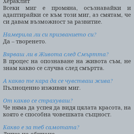
Хераклит
Всеки миг е промяна, осъзнавайки и
адаптирайки се към този миг, аз смятам, че
си давам възможност за развитие.
Намерила ли си призванието си?
Да – творенето.
Вярваш ли в Живота след Смъртта?
В процес на опознаване на живота съм, не
знам какво се случва след смъртта.
А какво те кара да се чувстваш жива?
Пълноценно изживян миг.
От какво се страхуваш?
Че няма да успея да видя цялата красота, на
която е способна човешката същност.
Какво е за теб самотата?
Липса на обичане.