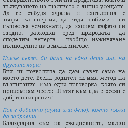
тълкуването на щастието е лично усещане.
Да се събудя здрава и изпълнена с
творческа енергия, да видя любимите си
същества усмихнати, да изпием кафето си
заедно, разходки сред природата, да
споделим вечерта… изобщо изживяване
пълноценно на всички мигове.
Какъв съвет би дала на едно дете или на
другите хора?
Бих си позволила да дам съвет само на
моето дете. Всеки родител си има метод на
възпитание. Има една поговорка, която си
припомням често: „Пътят към ада е осеян с
добри намерения.“
Кое е доброто (думи или дело), което няма
да забравиш?
Благодарна съм на ежедневните, малки