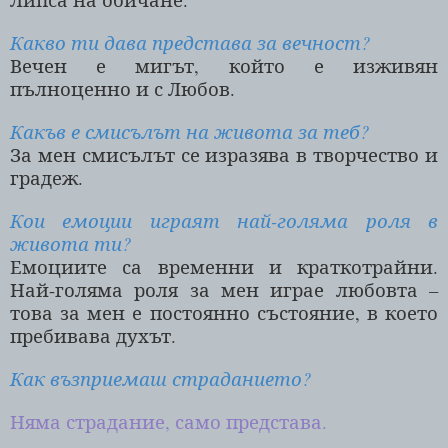
Какво ти дава представа за вечност?
Вечен е мигът, който е изживян
пълноценно и с Любов.
Какъв е смисълът на живота за теб?
За мен смисълът се изразява в творчество и
градеж.
Кои емоции играят най-голяма роля в
живота ти?
Емоциите са временни и краткотрайни.
Най-голяма роля за мен играе любовта –
това за мен е постоянно състояние, в което
пребивава духът.
Как възприемаш страданието?
Няма страдание, само представа.