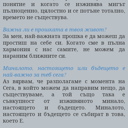
понятие и когато се изживява мигът
пълноценно, цялостно и се потъне тотално,
времето не съществува.
Важна ли е прошката в твоя живот?
За мен, най-важната прошка е да можеш да
простиш на себе си. Когато сме в пълна
хармония с нас самите, не можем да
нараним ближните си.
Миналото, настоящето или бъдещето е
най-важно за теб сега?
Аз вярвам, че разполагаме с момента на
Сега, в който можем да направим нещо, да
съществуваме, а той също така е
съвкупност от изживяното минало,
настоящето и бъдещето. Миналото,
настоящето и бъдещето се събират в това,
което Е.