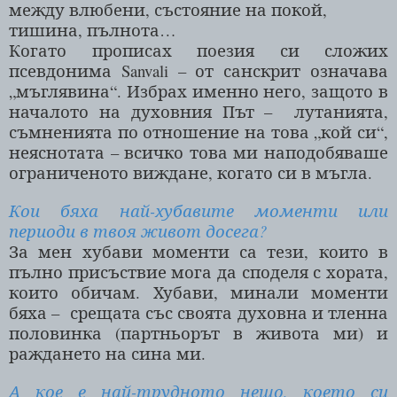
между влюбени, състояние на покой,
тишина, пълнота…
Когато прописах поезия си сложих
псевдонима
Sanvali
– от санскрит означава
„мъглявина“. Избрах именно него, защото в
началото на духовния Път –
лутанията,
съмненията по отношение на това „кой си“,
неяснотата – всичко това ми наподобяваше
ограниченото виждане, когато си в мъгла.
Кои бяха най-хубавите моменти или
периоди в твоя живот досега?
За мен хубави моменти са тези, които в
пълно присъствие мога да споделя с хората,
които обичам. Хубави, минали моменти
бяха –
срещата със своята духовна и тленна
половинка (партньорът в живота ми) и
раждането на сина ми.
А кое е най-трудното нещо, което си