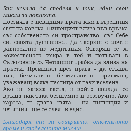
Бих искала да споделя и тук, едни свои
мисли за поезията.
Поезията е невидима врата към вътрешния
свят на човека. Пишещият влиза във връзка
със собственото си пространство, със Себе
си, своята душевност. Да твориш е почти
равносилно на медитация. Отваряш се за
Божествената искра в теб и потъваш в
Сътворението. Четящият трябва да влиза на
пръсти. Преминал през прага – да стъпва
тих, безмълвен, безмисловен, приемащ,
уважаващ всяка частица от тази вселена.
Ако не хареса света, в който попада, се
връща пак така безшумно и беззвучно. Ако
хареса, то двата свята – на пишещия и
четящия - ще се слеят в едно.
Благодаря ти за доверието, отделеното
време и споделените мисли!