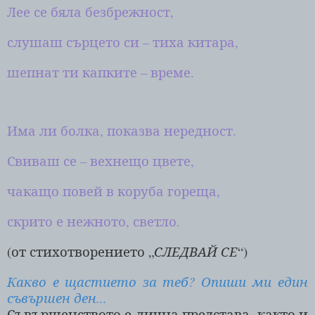
Лее се бяла безбрежност,
слушаш сърцето си – тиха китара,
шепнат ти капките – време.
Има ли болка, показва нередност.
Свиваш се – вехнещо цвете,
чакащо повей в коруба гореща,
скрито е нежното, светло.
(от стихотворението „
СЛЕДВАЙ СЕ
“)
Какво е щастието за теб? Опиши ми един
съвършен ден...
Съвършенството е лична представа, както и