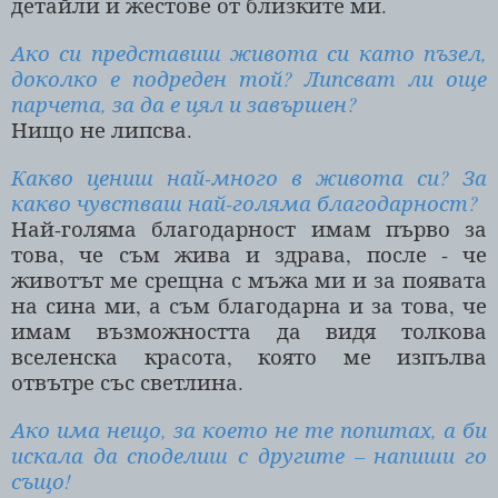
детайли и жестове от близките ми.
Ако си представиш живота си като пъзел,
доколко е подреден той? Липсват ли още
парчета, за да е цял и завършен?
Нищо не липсва.
Какво цениш най-много в живота си? За
какво чувстваш най-голяма благодарност?
Най-голяма благодарност имам първо за
това, че съм жива и здрава, после - че
животът ме срещна с мъжа ми и за появата
на сина ми, а съм благодарна и за това, че
имам възможността да видя толкова
вселенска красота, която ме изпълва
отвътре със светлина.
Ако има нещо, за което не те попитах, а би
искала да споделиш с другите – напиши го
също!