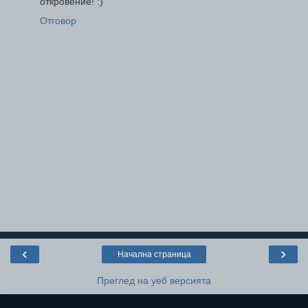
откровение! :)
Отговор
‹
›
Начална страница
Преглед на уеб версията