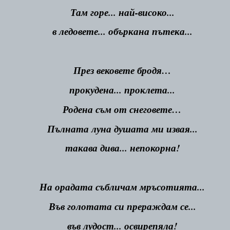
Там горе... най-високо...
в ледовете... объркана пътека...
През вековете бродя…
прокудена... проклета...
Родена съм от снеговете…
Пълната луна душата ми извая...
такава дива... непокорна!
На орадата събличам мръсотията...
Във голотата си прераждам се...
във лудост... освирепяла!