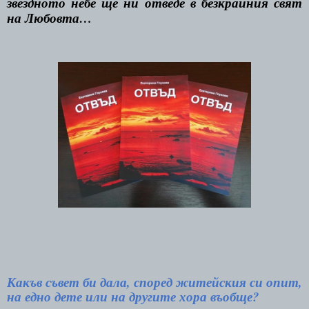
звездното небе ще ни отведе в безкрайния свят
на Любовта…
Какъв съвет би дала, според житейския си опит,
на едно дете или на другите хора въобще?