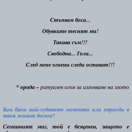
Стъпвам боса...
Обувките теснят ми!
Такава съм!!!
Свободна... Гола...
След мене огнени следи остават!!!
* орада –
ритуален огън за изгонване на злото
Кои бяха най-хубавите моменти или периоди в
твоя живот досега?
Сегашният миг, той е безценен, защото е