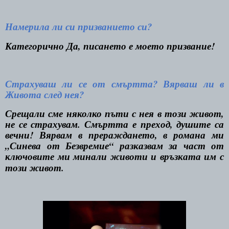
Намерила ли си призванието си?
Категорично Да, писането е моето призвание!
Страхуваш ли се от смъртта? Вярваш ли в
Живота след нея?
Срещали сме няколко пъти с нея в този живот,
не се страхувам. Смъртта е преход, душите са
вечни! Вярвам в прераждането, в романа ми
„Синева от Безвремие“ разказвам за част от
ключовите ми минали животи и връзката им с
този живот.