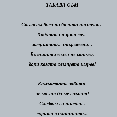
ТАКАВА СЪМ
Стъпвам боса по бялата постеля…
Ходилата парят ме...
замръзнали... окървавени...
Виелицата в мен не стихва,
дори когато слънцето изгрее!
Камъчетата забити,
не могат да ме спънат!
Следвам сиянието...
скрито в планината...