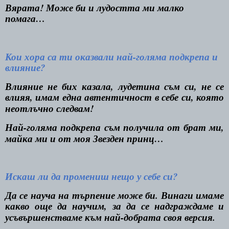
Вярата! Може би и лудостта ми малко
помага…
Кои хора са ти оказвали най-голяма подкрепа и
влияние?
Влияние не бих казала, лудетина съм си, не се
влияя, имам една автентичност в себе си, която
неотлъчно следвам!
Най-голяма подкрепа съм получила от брат ми,
майка ми и от моя Звезден принц…
Искаш ли да промениш нещо у себе си?
Да се науча на търпение може би. Винаги имаме
какво още да научим, за да се надграждаме и
усъвършенстваме към най-добрата своя версия.