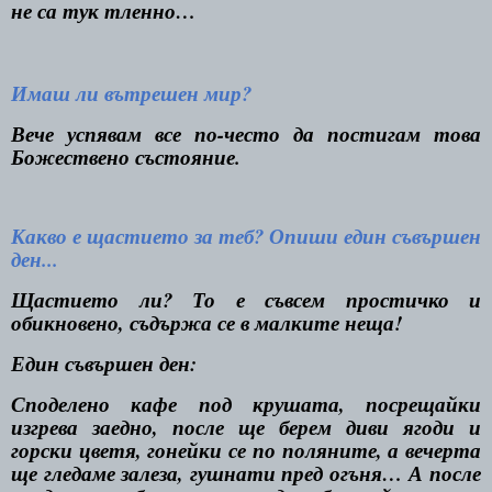
не са тук тленно…
Имаш ли вътрешен мир?
Вече успявам все по-често да постигам това
Божествено състояние.
Какво е щастието за теб? Опиши един съвършен
ден...
Щастието ли? То е съвсем простичко и
обикновено, съдържа се в малките неща!
Един съвършен ден:
Споделено кафе под крушата, посрещайки
изгрева заедно, после ще берем диви ягоди и
горски цветя, гонейки се по поляните, а вечерта
ще гледаме залеза, гушнати пред огъня… А после