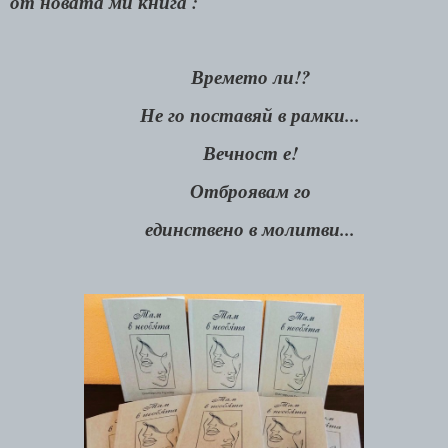
от новата ми книга :
Времето ли!?
Не го поставяй в рамки...
Вечност е!
Отброявам го
единствено в молитви...