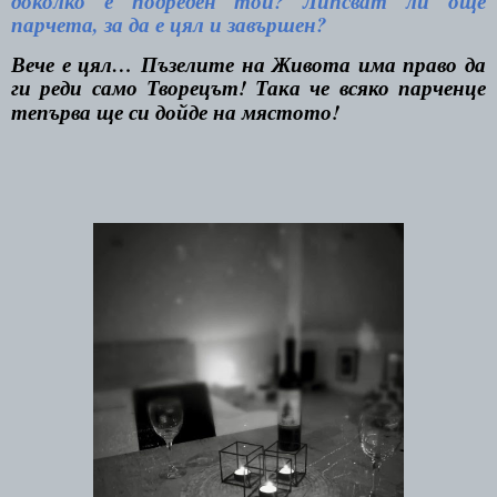
доколко е подреден той? Липсват ли още
парчета, за да е цял и завършен?
Вече е цял… Пъзелите на Живота има право да
ги реди само Творецът! Така че всяко парченце
тепърва ще си дойде на мястото!