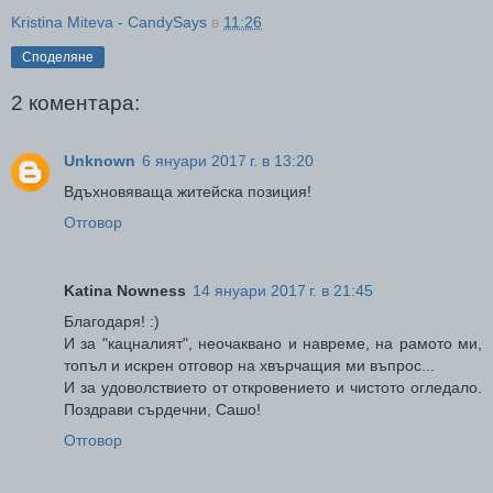
Kristina Miteva - CandySays
в
11:26
Споделяне
2 коментара:
Unknown
6 януари 2017 г. в 13:20
Вдъхновяваща житейска позиция!
Отговор
Katina Nowness
14 януари 2017 г. в 21:45
Благодаря! :)
И за "кацналият", неочаквано и навреме, на рамото ми,
топъл и искрен отговор на хвърчащия ми въпрос...
И за удоволствието от откровението и чистото огледало.
Поздрави сърдечни, Сашо!
Отговор