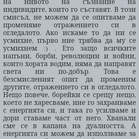
на нивото на съзнание на
индивидите, които го съставят. В този
смисъл, не можем да се опитваме да
променяме отражението си в
огледалото. Ако искаме то да ни се
усмихне, първо ние трябва да му се
усмихнем :) . Ето защо всичките
напъни, борби, революции
и
войни,
които хората водим, няма да направят
света ни по-добър. Това е
безсмисленият опит да променим
другите, отражението си в огледалото.
Нещо повече, борейки се срещу нещо,
което не харесваме, ние го захранваме
с енергията си, и така го усилваме и
дори ставаме част от него. Хванали
сме се в капана на дуалността. А
енергията си можем да използваме за