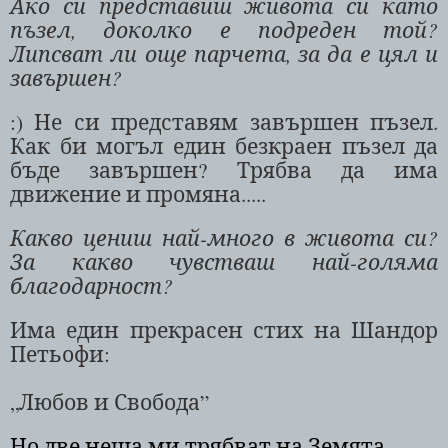
Ако си представиш живота си като
пъзел, доколко е подреден той?
Липсват ли още парчета, за да е цял и
завършен?
:)
Н
е си представям завършен пъзел.
Как би могъл един безкраен пъзел да
бъде завършен? Трябва да има
движение и промяна.....
Какво цениш най-много в живота си?
За какво чувстваш най-голяма
благодарност?
Има един прекрасен стих на Шандор
Петьофи:
„Любов и Свобода”
Но две неща ми трябват на Земята –