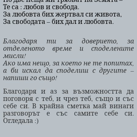
Те са : любов и свобода.
За любовта бих жертвал си живота,
За свободата – бих дал и любовта.
Благодаря ти за доверието, за
отделеното време и споделените
мисли!
Ако има нещо, за което не те попитах,
а би искал да споделиш с другите –
напиши го също!
Благодаря и аз за възможността да
поговоря с теб, и чрез теб, също и със
себе си. В крайна сметка май винаги
разговорът е със самите себе си.
Огледала
:)