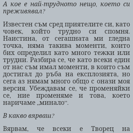
А кое е най-трудното нещо, което си
преживявал?
Известен съм сред приятелите си, като
човек, който трудно си спомня.
Наистина, от сегашната ми гледна
точка, няма такива моменти, които
бих определил като много тежки или
трудни. Разбира се, че като всеки един
от нас съм имал моменти, в които съм
достигал до ръба на експлозията, но
сега аз нямам много общо с онази моя
версия. Убеждавам се, че променяйки
се, ние променяме и това, което
наричаме „минало“.
В какво вярваш?
Вярвам, че всеки е Творец на