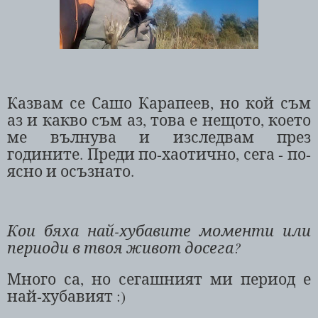
Казвам се Сашо Карапеев, но кой съм
аз и какво съм аз, това е нещото, което
ме вълнува и изследвам през
годините. Преди по-хаотично, сега - по-
ясно и осъзнато.
Кои бяха най-хубавите моменти или
периоди в твоя живот досега?
Много са, но сегашният ми период е
най-хубавият :)