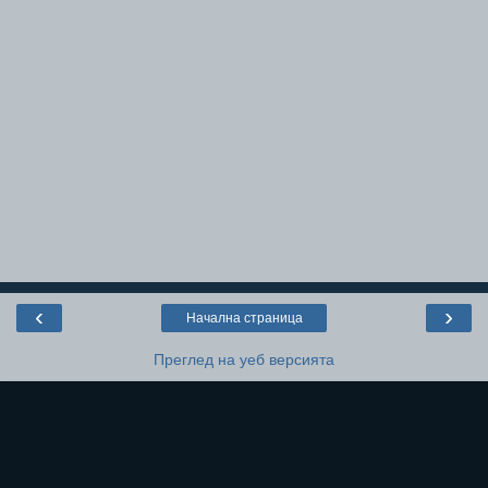
‹
›
Начална страница
Преглед на уеб версията