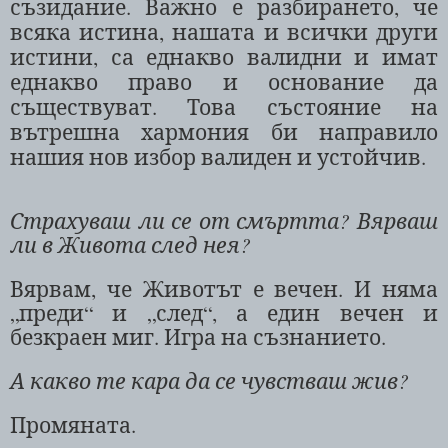
съзидание. Важно е разбирането, че
всяка истина
,
нашата и всички други
истини
,
са еднакво валидни и имат
еднакво право и основание да
съществуват. Това състояние на
вътрешна хармония би направило
нашия нов избор валиден и устойчив.
Страхуваш ли се от смъртта? Вярваш
ли в Живота след нея?
Вярвам, че Животът е вечен. И няма
„преди“ и „след“, а един вечен и
безкраен миг. Игра на съзнанието.
А какво те кара да се чувстваш жив?
Промяната.