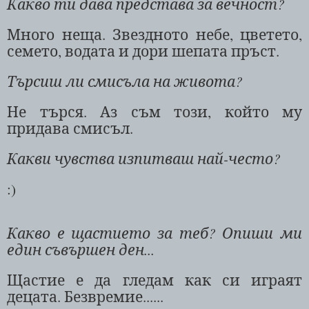
Какво ти дава представа за вечност?
Много неща. Звездното небе, цветето,
семето, водата и дори шепата пръст.
Търсиш ли смисъла на живота?
Не търся. Аз съм този, който му
придава смисъл.
Какви чувства изпитваш най-често?
:)
Какво е щастието за теб? Опиши ми
един съвършен ден...
Щастие е да гледам как си играят
децата. Безвремие......