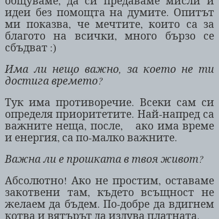
общуваме, да си предаваме мисли и
идеи без помощта на думите. Опитът
ми показва, че мечтите, които са за
благото на всички, много бързо се
сбъдват
:)
Има ли нещо важно, за което не ти
достига времето?
Тук има противоречие. Всеки сам си
определя приоритетите. Най-напред са
важните неща, после,
ако има време
и енергия, са по-малко важните.
Важна ли е прошката в твоя живот?
Абсолютно! Ако не простим, оставаме
закотвени там, където всъщност не
желаем да бъдем. По-добре да вдигнем
котва и вятърът да издува платната.