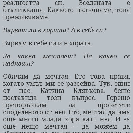
реалността си. Вселената е
откликваща. Каквото излъчваме, това
преживяваме.
Вярваш ли в хората? А в себе си?
Вярвам в себе си и в хората.
За какво мечтаеш? На какво се
надяваш?
Обичам да мечтая. Ето това правя,
когато умът ми се разсейва. Тук, един
от нас, Катина Клявкова, беше
поставила този въпрос. Горещо
препоръчвам да прочетете
споделеното от нея. Ето, мечтая да има
още много млади хора като нея. И за
още нещо мечтая – да можем да