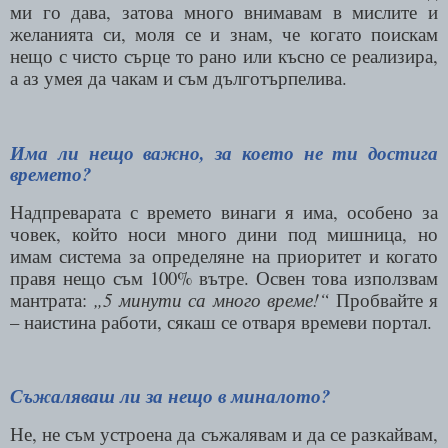
ми го дава, затова много внимавам в мислите и
желанията си, моля се и знам, че когато поискам
нещо с чисто сърце то рано или късно се реализира,
а аз умея да чакам и съм дълготърпелива.
Има ли нещо важно, за което не ти достига
времето?
Надпреварата с времето винаги я има, особено за
човек, който носи много дини под мишница, но
имам система за определяне на приоритет и когато
правя нещо съм 100% вътре. Освен това използвам
мантрата:
„5 минути са много време!“
Пробвайте я
– наистина работи, сякаш се отваря времеви портал.
Съжаляваш ли за нещо в миналото?
Не, не съм устроена да съжалявам и да се разкайвам,