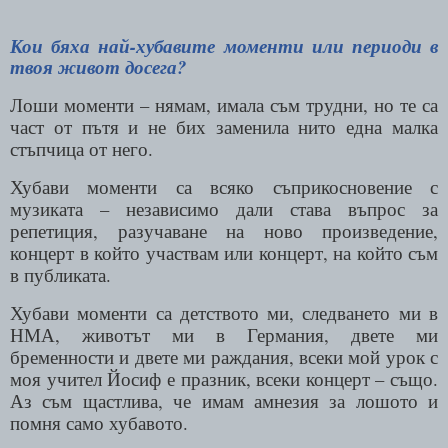
Кои бяха най-хубавите моменти или периоди в
твоя живот досега?
Лоши моменти – нямам, имала съм трудни, но те са
част от пътя и не бих заменила нито една малка
стъпчица от него.
Хубави моменти са всяко съприкосновение с
музиката – независимо дали става въпрос за
репетиция, разучаване на ново произведение,
концерт в който участвам или концерт, на който съм
в публиката.
Хубави моменти са детството ми, следването ми в
НМА, животът ми в Германия, двете ми
бременности и двете ми раждания, всеки мой урок с
моя учител Йосиф е празник, всеки концерт – също.
Аз съм щастлива, че имам амнезия за лошото и
помня само хубавото.