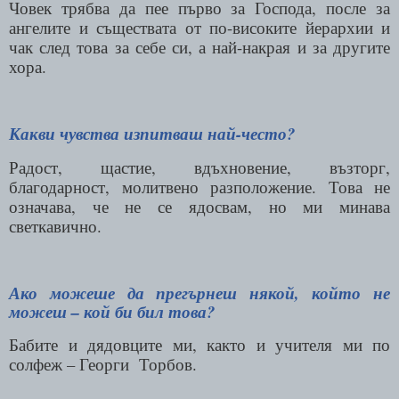
Човек трябва да пее първо за Господа, после за
ангелите и съществата от по-високите йерархии и
чак след това за себе си, а най-накрая и за другите
хора.
Какви чувства изпитваш най-често?
Радост, щастие, вдъхновение, възторг,
благодарност, молитвено разположение. Това не
означава, че не се ядосвам, но ми минава
светкавично.
Ако можеше да прегърнеш някой, който не
можеш – кой би бил това?
Бабите и дядовците ми, както и учителя ми по
солфеж – Георги
Торбов.