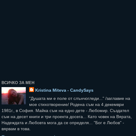
ВСИЧКО ЗА МЕН
Kristina Miteva - CandySays
"Душата ми е поле от слънчогледи..." /заглавие на
мое стихотворение/ Родена съм на 4 декември
1981г., в София. Майка съм на едно дете - Любомир. Създател
съм на десет книги и три проекта досега... Като човек на Вярата,
Надеждата и Любовта мога да се определя... "Бог е Любов" -
вярвам в това.