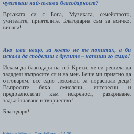
чувстваш най-голяма благодарност?
Връзката си с Бога, Музиката, семейството,
учителите, приятелите. Благодарна съм за всичко,
винаги!
Ако има нещо, за което не те попитах, а би
искала да споделиш с другите – напиши го също!
Искам да благодаря на теб Криси, че си решила да
зададеш въпросите си и на мен. Беше ми приятно да
отговарям, все едно лексикон за пораснали деца!
Въпросите бяха смислени, интересни и
предразполагат към искреност, разкриване,
задълбочаване и творчество!
Благодаря!
Kristina Miteva - CandySays
в
14:09