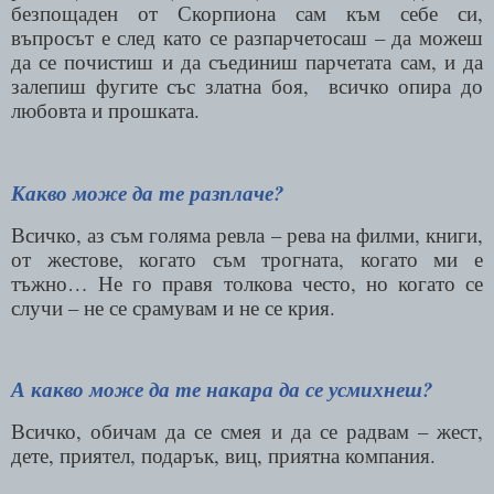
безпощаден от Скорпиона сам към себе си,
въпросът е след като се разпарчетосаш – да можеш
да се почистиш и да съединиш парчетата сам, и да
залепиш фугите със златна боя,
всичко опира до
любовта и прошката.
Какво може да те разплаче?
Всичко, аз съм голяма ревла – рева на филми, книги,
от жестове, когато съм трогната, когато ми е
тъжно… Не го правя толкова често, но когато се
случи – не се срамувам и не се крия.
А какво може да те накара да се усмихнеш?
Всичко, обичам да се смея и да се радвам – жест,
дете, приятел, подарък, виц, приятна компания.