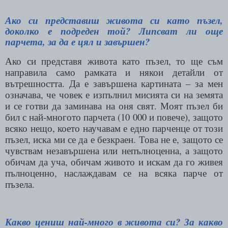
Ако си представиш живота си като пъзел,
доколко е подреден той? Липсват ли още
парчета, за да е цял и завършен?
Ако си представя живота като пъзел, то ще съм
направила само рамката и някои детайли от
вътрешността. Да е завършена картината – за мен
означава, че човек е изпълнил мисията си на земята
и се готви да заминава на оня свят. Моят пъзел би
бил с най-многото парчета (10 000 и повече), защото
всяко нещо, което научавам е едно парченце от този
пъзел, иска ми се да е безкраен. Това не е, защото се
чувствам незавършена или непълноценна, а защото
обичам да уча, обичам живото и искам да го живея
пълноценно, наслаждавам се на всяка парче от
пъзела.
Какво цениш най-много в живота си? За какво