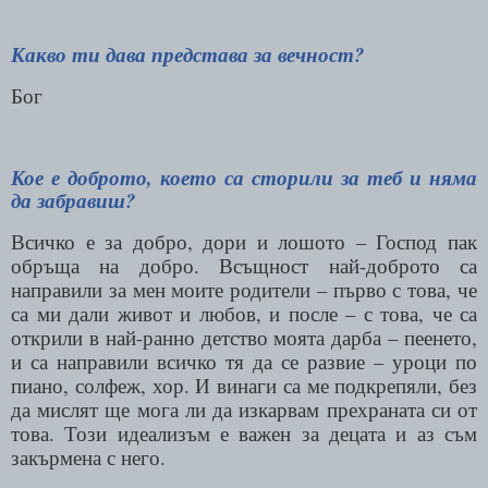
Какво ти дава представа за вечност?
Бог
Кое е доброто, което са сторили за теб и няма
да забравиш?
Всичко е за добро, дори и лошото – Господ пак
обръща на добро. Всъщност най-доброто са
направили за мен моите родители – първо с това, че
са ми дали живот и любов, и после – с това, че са
открили в най-ранно детство моята дарба – пеенето,
и са направили всичко тя да се развие – уроци по
пиано, солфеж, хор. И винаги са ме подкрепяли, без
да мислят ще мога ли да изкарвам прехраната си от
това. Този идеализъм е важен за децата и аз съм
закърмена с него.