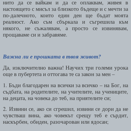
нито да се вайкам и да се оплаквам, живея в
настоящето с мисъл за близкото бъдеще и с мечти за
по-далечното, които един ден ще бъдат моята
реалност. Ако съм сбъркала и съгрешила към
някого, не съжалявам, а просто се извинявам,
прощаваме си и забравяме.
Важна ли е прошката в твоя живот?
Да, изключително важна! Научих три големи урока
още в пубертета и оттогава те са закон за мен –
1. Бъди благодарен на всички за всичко – на Бог, на
съдбата, на родителите, на учителите, на учениците,
на децата, на човека до теб, на приятелите си;
2. Извини се, ако си сгрешил, извини се дори да не
чувстваш вина, ако човекът срещу теб е сърдит,
наскърбен, обиден, разочарован или ядосан;