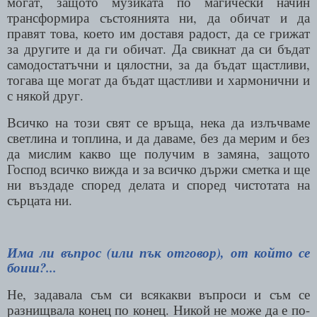
могат, защото музиката по магически начин
трансформира състоянията ни, да обичат и да
правят това, което им доставя радост, да се грижат
за другите и да ги обичат. Да свикнат да си бъдат
самодостатъчни и цялостни, за да бъдат щастливи,
тогава ще могат да бъдат щастливи и хармонични и
с някой друг.
Всичко на този свят се връща, нека да излъчваме
светлина и топлина, и да даваме, без да мерим и без
да мислим какво ще получим в замяна, защото
Господ всичко вижда и за всичко държи сметка и ще
ни въздаде според делата и според чистотата на
сърцата ни.
Има ли въпрос
(
или пък отговор
)
, от който се
боиш?...
Не, задавала съм си всякакви въпроси и съм се
разнищвала конец по конец. Никой не може да е по-