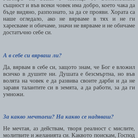
същност и във всеки човек има добро, което чака да
бъде видяно, разпознато, за да се прояви. Хората са
наше огледало, ако не вярваме в тях и не ги
харесваме и обичаме, значи не вярваме и не обичаме
достатъчно себе си.
А в себе си вярваш ли?
Да, вярвам в себе си, защото знам, че Бог е вложил
всичко в душите ни. Душата е безсмъртна, но във
волята на човек е да развива своите дарби и да не
заравя талантите си в земята, а да работи, за да ги
умножи.
За какво мечтаеш? На какво се надяваш?
Не мечтая, аз действам, творя реалност с мислите,
молитвите и желанията си. Каквото поискам, Господ