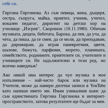
.
себе си
Гиргина Гиргинова. Аз съм певица, жена, дъщеря,
сестра, съпруга, майка, приятел, ученик, учител,
вокален педагог, диригент на детски хор на
училище „Изгрев“, Скорпион (18.11.1980). Обичам
музиката, децата, бебетата, Барока, да пея, да уча, да
чета, да пиша, да се смея, да се моля, да преподавам,
да дирижирам, да играя паневритмия, цветя,
шалове, бижута, парфюми, морето, планината,
семейството, роднините, приятелите си, учителите и
учениците си. Не задължително в този ред, но
всичко наведнъж!
Ако някой има интерес да чуе музика в мое
изпълнение – най-често барок или музика на
Учителя, може да намери десетки записи в
YouTube
като напише името ми. Имам уникалния шанс да
съм единствената Гиргина Гиргинова в интернет-
пространството, затова резултатите ще бъдат за мен.