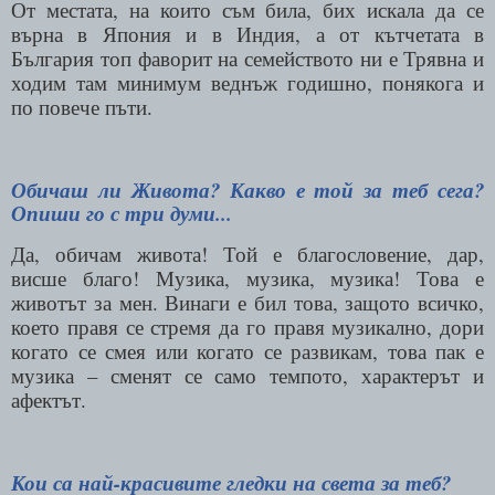
От местата, на които съм била, бих искала да се
върна в Япония и в Индия, а от кътчетата в
България топ фаворит на семейството ни е Трявна и
ходим там минимум веднъж годишно, понякога и
по повече пъти.
Обичаш ли Живота? Какво е той за теб сега?
Опиши го с три думи...
Да, обичам живота! Той е благословение, дар,
висше благо! Музика, музика, музика! Това е
животът за мен. Винаги е бил това, защото всичко,
което правя се стремя да го правя музикално, дори
когато се смея или когато се развикам, това пак е
музика – сменят се само темпото, характерът и
афектът.
Кои са най-красивите гледки на света за теб?