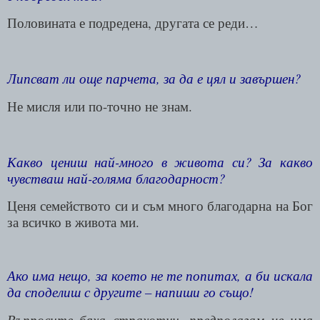
Половината е подредена, другата се реди…
Липсват ли още парчета, за да е цял и завършен?
Не мисля или по-точно не знам.
Какво цениш най-много в живота си? За какво
чувстваш най-голяма благодарност?
Ценя семейството си и съм много благодарна на Бог
за всичко в живота ми.
Ако има нещо, за което не те попитах, а би искала
да споделиш с другите – напиши го също!
Въпросите бяха страхотни, предполагам че има