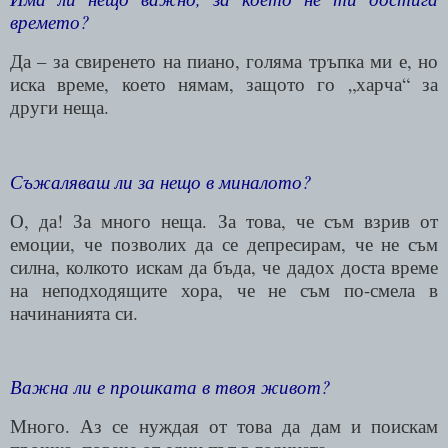
времето?
Да – за свиренето на пиано, голяма тръпка ми е, но
иска време, което нямам, защото го „харча“ за
други неща.
Съжаляваш ли за нещо в миналото?
О, да! За много неща. За това, че съм взрив от
емоции, че позволих да се депресирам, че не съм
силна, колкото искам да бъда, че дадох доста време
на неподходящите хора, че не съм по-смела в
начинанията си.
Важна ли е прошката в твоя живот?
Много. Аз се нуждая от това да дам и поискам