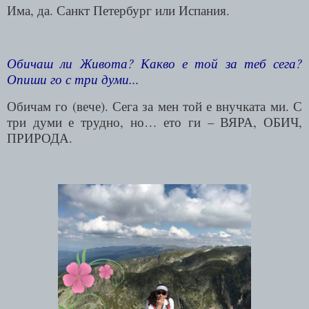
Има, да. Санкт Петербург или Испания.
Обичаш ли Живота? Какво е той за теб сега?
Опиши го с три думи...
Обичам го (вече). Сега за мен той е внучката ми. С
три думи е трудно, но… ето ги – ВЯРА, ОБИЧ,
ПРИРОДА.