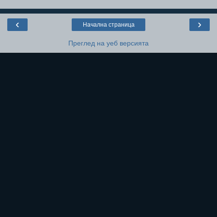
‹
›
Начална страница
Преглед на уеб версията