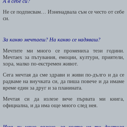
А в себе си?
Не се подписвам… Изненадвала съм се често от себе
си.
За какво мечтаеш? На какво се надяваш?
Мечтите ми много се промениха тези години.
Мечтаех за пътувания, емоции, култури, приятели,
хора, малко по-екстремен живот.
Сега мечтая да сме здрави и живи по-дълго и да се
радваме на внучката си, да пиша повече и да имаме
време един за друг и за планината.
Мечтая си да излезе вече първата ми книга,
официална, и да има още много след нея.
Има ли нещо важно, за което не ти достига