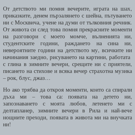
От детството ми помня вечерите, играта на шах,
приказките, денем пързалянето с шейна, пътуването
ни с Москвича, учене на думи от тълковния речник.
От живота си след това помня прекрасните моменти
на разговори с моето момче, вълненията ни,
студентските години, раждането на сина ни,
невероятните години на детството му, всичките ни
начинания заедно, рисуването на картини, работата
с глина в зимните вечери, срещите ни с приятели,
писането на стихове и всяка вечер страхотна музика
– рок, блус, джаз…
Но ако трябва да откроя моменти, които са спирали
дъха ми – това са:
появата на детето ни,
запознаването с моята любов, летенето ми с
делтапланер, зимните вечери в Рила и най-вече
нощните преходи, появата в живота ми на внучката
ни!