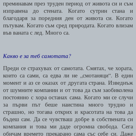
преминавам през труден период от живота си и съм
изправена до стената. Когато сутрин стана и
благодаря за поредния ден от живота си. Когато
пътувам. Когато съм сред природата. Когато влизам
във ваната с лед. Много са.
Какво е за теб самотата?
Преди се страхувах от самотата. Смятах, че хората,
които са сами, са едва ли не „смотаняци“. В един
момент и аз се оказах от другата страна. Изведнъж
от шумните компании и от това да съм заобиколена
постоянно с хора останах сама. Когато ми се случи
за първи път беше наистина много трудно и
страшно, но тогава открих и красотата на това да
бъдеш сам. Да се чувстваш добре в собствената си
компания и това ми даде огромна свобода. Сега
обичам времето прекарано сама със себе си. Даже