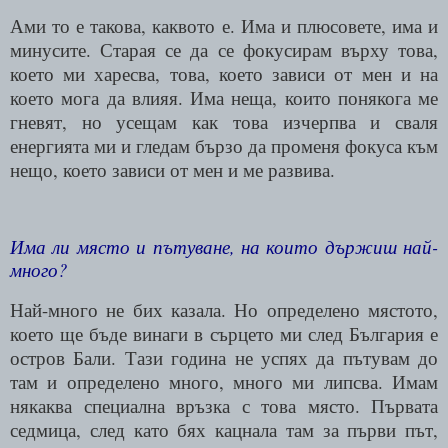
Ами то е такова, каквото е. Има и плюсовете, има и
минусите. Старая се да се фокусирам върху това,
което ми харесва, това, което зависи от мен и на
което мога да влияя. Има неща, които понякога ме
гневят, но усещам как това изчерпва и сваля
енергията ми и гледам бързо да променя фокуса към
нещо, което зависи от мен и ме развива.
Има ли място и пътуване, на които държиш най-
много?
Най-много не бих казала. Но определено мястото,
което ще бъде винаги в сърцето ми след България е
остров Бали. Тази година не успях да пътувам до
там и определено много, много ми липсва. Имам
някаква специална връзка с това място. Първата
седмица, след като бях кацнала там за първи път,