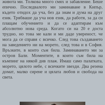
живота ми. Толкова много смях и забавление. Беше
епично. Последвалото ми заминаване в Кипър,
където отидох да уча, без да знам и дума на друг
език. Трябваше да уча нов език, да работя, за да си
плащам обучението и да се адаптирам към
абсолютно нова среда. Когато си на 20 е доста
трудно, но това ме кали и ми даде увереност, че
мога да се справя с всичко. След това създаването
на заведението ни на морето, след това и в София.
Връзките, в които съм била. Заминаването ми за
остров Бали. Моментите, в които съм била на
къмпинг на някой див плаж. Имаш само палатката,
морето, цялото небе, с всичките звезди. Два резена
домат, малко сирене и цялата любов и свобода на
света.