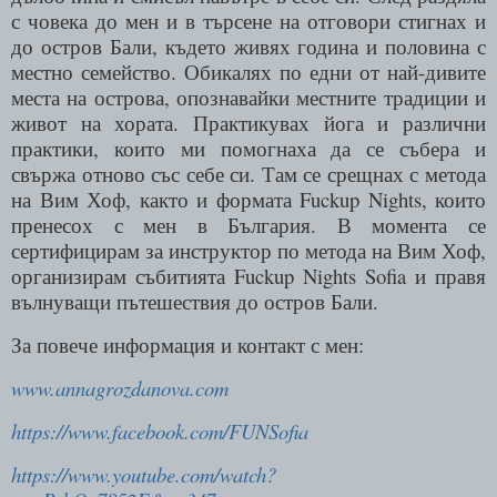
с човека до мен и в търсене на отговори стигнах и
до остров Бали, където живях година и половина с
местно семейство. Обикалях по едни от най-дивите
места на острова, опознавайки местните традиции и
живот на хората. Практикувах йога и различни
практики, които ми помогнаха да се събера и
свържа отново със себе си. Там се срещнах с метода
на Вим Хоф, както и формата
Fuckup Nights,
които
пренесох с мен в България. В момента се
сертифицирам за инструктор по метода на Вим Хоф,
организирам събитията
Fuckup Nights Sofia
и правя
вълнуващи пътешествия до остров Бали
.
За повече информация и контакт с мен:
www.annagrozdanova.com
https://www.facebook.com/FUNSofia
https://www.youtube.com/watch?