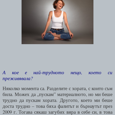
А кое е най-трудното нещо, което си
преживявала?
Няколко момента са. Разделите с хората, с които съм
била. Можех да „пускам” материалното, но ми беше
трудно да пускам хората. Другото, което ми беше
доста трудно – това бяха фалитът и бърнаутът през
2009 г. Тогава сякаш загубих вяра в себе си, в това