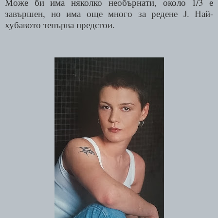
Може би има няколко необърнати, около 1/3 е
завършен, но има още много за редене
. Най-
J
хубавото тепърва предстои.