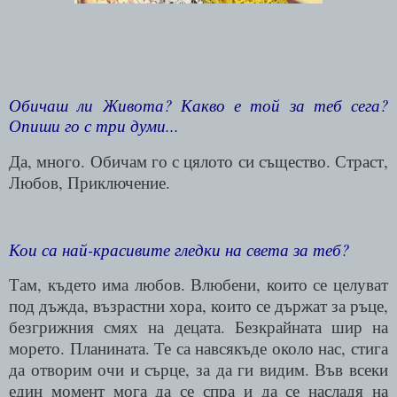
Обичаш ли Живота? Какво е той за теб сега?
Опиши го с три думи...
Да, много. Обичам го с цялото си същество. Страст,
Любов, Приключение.
Кои са най-красивите гледки на света за теб?
Там, където има любов. Влюбени, които се целуват
под дъжда, възрастни хора, които се държат за ръце,
безгрижния смях на децата. Безкрайната шир на
морето. Планината. Те са навсякъде около нас, стига
да отворим очи и сърце, за да ги видим. Във всеки
един момент мога да се спра и да се насладя на