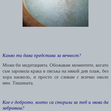
Какво ти дава представа за вечност?
Може би медитацията. Обожавам моментите, когато
съм заровила крака в пясъка на някой див плаж, без
хора наоколо, и просто се сливам с всичко около
мен. Тишината.
Кое е доброто, което са сторили за теб и няма да
забравиш?