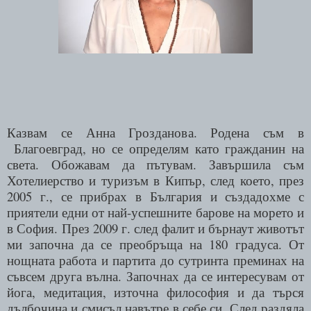
Казвам се Анна Грозданова. Родена съм в
Благоевград, но се определям като гражданин на
света. Обожавам да пътувам. Завършила съм
Хотелиерство и туризъм в Кипър, след което, през
2005
г., се прибрах в България и създадохме с
приятели едни от най-успешните барове на морето и
в София.
През 2009
г. след фалит и бърнаут животът
ми започна да се преобръща на 180 градуса. От
нощната работа и партита до сутринта преминах на
съвсем друга вълна. Започнах да се интересувам от
йога, медитация, източна философия и да търся
дълбочина и смисъл навътре в себе си. След раздяла