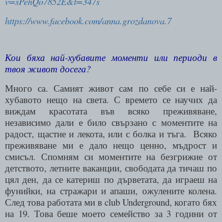
v=sPehQo7852E&t=347s
https://www.facebook.com/anna.grozdanova.7
Кои бяха най-хубавите моменти или периоди в
твоя живот досега?
Много са. Самият живот сам по себе си е най-
хубавото нещо на света. С времето се научих да
виждам красотата във всяко преживяване,
независимо дали е било свързано с моментите на
радост, щастие и лекота, или с болка и тъга. Всяко
преживяване ми е дало нещо ценно, мъдрост и
смисъл. Спомням си моментите на безгрижие от
детството, летните ваканции, свободата да тичаш по
цял ден, да се катериш по дърветата, да играеш на
фунийки, на стражари и апаши, ожулените колена.
След това работата ми в
club Underground
,
когато бях
на 19. Това беше моето семейство за 3 години от