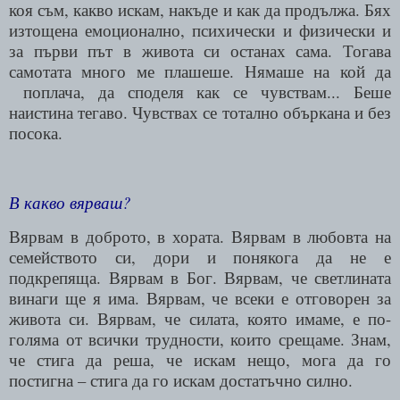
коя съм, какво искам, накъде и как да продължа. Бях
изтощена емоционално, психически и физически и
за първи път в живота си останах сама. Тогава
самотата много ме плашеше. Нямаше на кой да
поплача, да споделя как се чувствам... Беше
наистина тегаво. Чувствах се тотално объркана и без
посока.
В какво вярваш?
Вярвам в доброто, в хората. Вярвам в любовта на
семейството си, дори и понякога да не е
подкрепяща. Вярвам в Бог. Вярвам, че светлината
винаги ще я има. Вярвам, че всеки е отговорен за
живота си. Вярвам, че силата, която имаме, е по-
голяма от всички трудности, които срещаме. Знам,
че стига да реша, че искам нещо, мога да го
постигна – стига да го искам достатъчно силно.