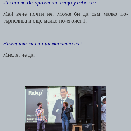
Искаш ли да промениш нещо у себе си?
Май вече почти не. Може би да съм малко по-
търпелива и още малко по-егоист
.
J
Намерила ли си призванието си?
Мисля, че да.