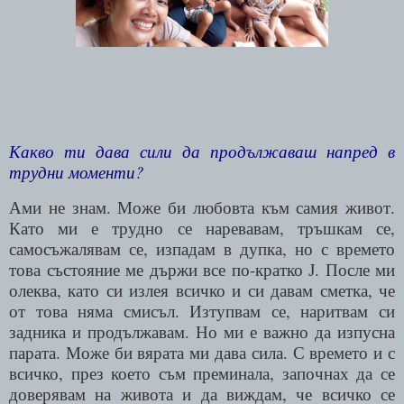
Какво ти дава сили да продължаваш напред в
трудни моменти?
Ами не знам. Може би любовта към самия живот.
Като ми е трудно се наревавам, тръшкам се,
самосъжалявам се, изпадам в дупка, но с времето
това състояние ме държи все по-кратко
. После ми
J
олеква, като си излея всичко и си давам сметка, че
от това няма смисъл. Изтупвам се, наритвам си
задника и продължавам. Но ми е важно да изпусна
парата. Може би вярата ми дава сила. С времето и с
всичко, през което съм преминала, започнах да се
доверявам на живота и да виждам, че всичко се