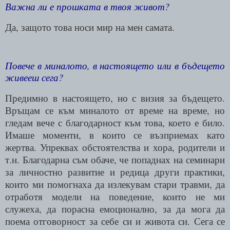
Важна ли е прошката в твоя живот?
Да, защото това носи мир на мен самата.
Повече в миналото, в настоящето или в бъдещето
живееш сега?
Предимно в настоящето, но с визия за бъдещето.
Връщам се към миналото от време на време, но
гледам вече с благодарност към това, което е било.
Имаше моменти, в които се възприемах като
жертва. Упреквах обстоятелства и хора, родители и
т.н. Благодарна съм обаче, че попаднах на семинари
за личностно развитие и редица други практики,
които ми помогнаха да излекувам стари травми, да
отработя модели на поведение, които не ми
служеха, да порасна емоционално, за да мога да
поема отговорност за себе си и живота си. Сега се