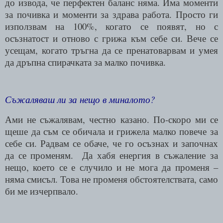
до извода, че перфектен баланс няма. Има моменти
за почивка и моменти за здрава работа. Просто ги
използвам на 100%, когато се появят, но с
осъзнатост и отново с грижа към себе си. Вече се
усещам, когато тръгна да се пренатоварвам и умея
да дръпна спирачката за малко почивка.
Съжаляваш ли за нещо в миналото?
Ами не съжалявам, честно казано. По-скоро ми се
щеше да съм се обичала и грижела малко повече за
себе си. Радвам се обаче, че го осъзнах и започнах
да се променям.
Да хабя енергия в съжаление за
нещо, което се е случило и не мога да променя –
няма смисъл. Това не променя обстоятелствата, само
би ме изчерпвало.