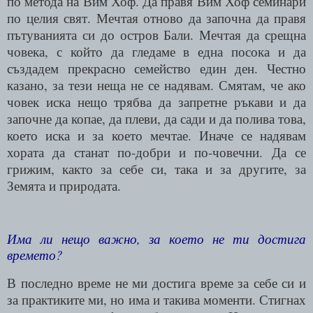
по метода на Вим Хоф. Да правя Вим Хоф семинари
по целия свят. Мечтая отново да започна да правя
пътуванията си до остров Бали. Мечтая да срещна
човека, с който да гледаме в една посока и да
създадем прекрасно семейство един ден. Честно
казано, за тези неща не се надявам. Смятам, че ако
човек иска нещо трябва да запретне ръкави и да
започне да копае, да плеви, да сади и да полива това,
което иска и за което мечтае. Иначе се надявам
хората да станат по-добри и по-човечни. Да се
грижим, както за себе си, така и за другите, за
Земята и природата.
Има ли нещо важно, за което не ти достига
времето?
В последно време не ми достига време за себе си и
за практиките ми, но има и такива моменти. Стигнах