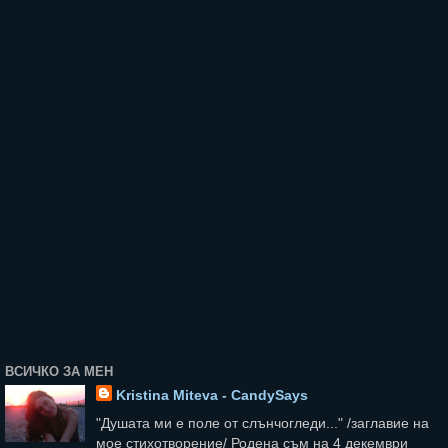
ВСИЧКО ЗА МЕН
Kristina Miteva - CandySays
"Душата ми е поле от слънчогледи..." /заглавие на
мое стихотворение/ Родена съм на 4 декември