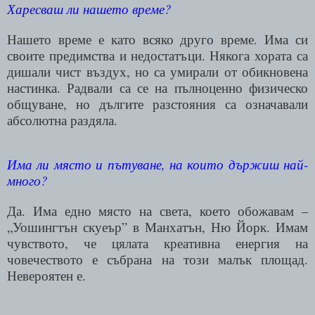
Харесваш ли нашето време?
Нашето време е като всяко друго време. Има си
своите предимства и недостатъци. Някога хората са
дишали чист въздух, но са умирали от обикновена
настинка. Радвали са се на пълноценно физическо
общуване, но дългите разстояния са означавали
абсолютна раздяла.
Има ли място и пътуване, на които държиш най-
много?
Да. Има едно място на света, което обожавам –
„Уошингтън скуеър” в Манхатън, Ню Йорк. Имам
чувството, че цялата креативна енергия на
човечеството е събрана на този малък площад.
Невероятен е.