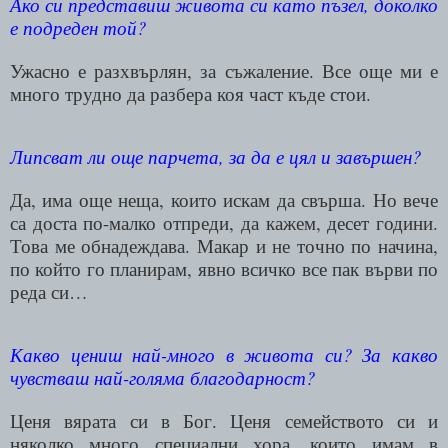
Ако си представиш живота си като пъзел, доколко
е подреден той?
Ужасно е разхвърлян, за съжаление. Все още ми е
много трудно да разбера коя част къде стои.
Липсват ли още парчета, за да е цял и завършен?
Да, има още неща, които искам да свърша. Но вече
са доста по-малко отпреди, да кажем, десет години.
Това ме обнадеждава. Макар и не точно по начина,
по който го планирам, явно всичко все пак върви по
реда си…
Какво цениш най-много в живота си? За какво
чувстваш най-голяма благодарност?
Ценя вярата си в Бог. Ценя семейството си и
няколко много специални хора, които имам в