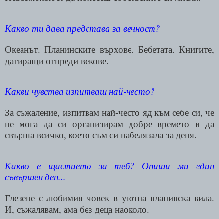
Какво ти дава представа за вечност?
Океанът. Планинските върхове. Бебетата. Книгите,
датиращи отпреди векове.
Какви чувства изпитваш най-често?
За съжаление, изпитвам най-често яд към себе си, че
не мога да си организирам добре времето и да
свърша всичко, което съм си набелязала за деня.
Какво е щастието за теб? Опиши ми един
съвършен ден...
Глезене с любимия човек в уютна планинска вила.
И, съжалявам, ама без деца наоколо.