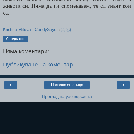
живота си. Няма да ги споменавам, те си знаят кои
са.
Kristina Miteva - CandySays
в
11:23
Споделяне
Няма коментари:
Публикуване на коментар
‹
›
Начална страница
Преглед на уеб версията