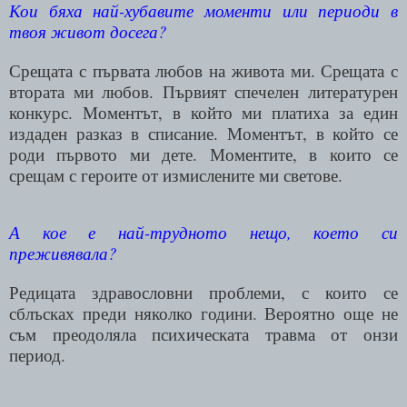
Кои бяха най-хубавите моменти или периоди в
твоя живот досега?
Срещата с първата любов на живота ми. Срещата с
втората ми любов. Първият спечелен литературен
конкурс. Моментът, в който ми платиха за един
издаден разказ в списание. Моментът, в който се
роди първото ми дете. Моментите, в които се
срещам с героите от измислените ми светове.
А кое е най-трудното нещо, което си
преживявала?
Редицата здравословни проблеми, с които се
сблъсках преди няколко години. Вероятно още не
съм преодоляла психическата травма от онзи
период.