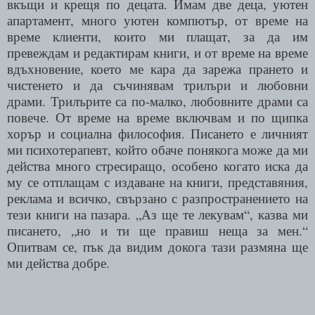
вкъщи и крещя по децата. Имам две деца, уютен
апартамент, много уютен компютър, от време на
време клиенти, които ми плащат, за да им
превеждам и редактирам книги, и от време на време
вдъхновение, което ме кара да зарежа прането и
чистенето и да съчинявам трилъри и любовни
драми. Трилърите са по-малко, любовните драми са
повече. От време на време включвам и по щипка
хорър и социална философия. Писането е личният
ми психотерапевт, който обаче понякога може да ми
действа много стресиращо, особено когато иска да
му се отплащам с издаване на книги, представяния,
реклама и всичко, свързано с разпространението на
тези книги на пазара. „Аз ще те лекувам“, казва ми
писането, „но и ти ще правиш неща за мен.“
Опитвам се, пък да видим докога тази размяна ще
ми действа добре.