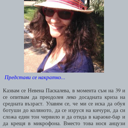
Представи се накратко...
Казвам се Невена Паскалева, в момента съм на 39 и
се опитвам да преодолея леко досадната криза на
средната възраст. Улавям се, че ми се иска да обуя
ботуши до коляното, да се изруся на кичури, да си
сложа един тон червило и да отида в караоке
-
бар и
да крещя в микрофона. Вместо това нося анцузи