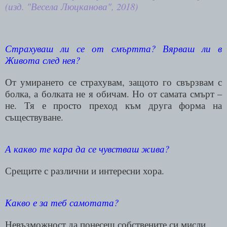
(изд. "Весела Люцканова", 2018)
Страхуваш ли се от смъртта? Вярваш ли в
Живота след нея?
От умирането се страхувам, защото го свързвам с
болка, а болката не я обичам. Но от самата смърт –
не. Тя е просто преход към друга форма на
съществуване
.
А какво те кара да се чувстваш жива?
Срещите с различни и интересни хора.
Какво е за теб самотата?
Невъзможност да понесеш собствените си мисли.