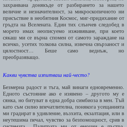
захранвана донякъде от разбирането за нашето
величие и незначителност, за микроскопичното ни
присъствие в необятния Космос, миг-придихание от
гръдта на Вселената. Един тих слънчев следобед в
морето имах неописуемо изживяване, при което
сякаш ми се върна спомен от самото зараждане на
всичко, усетих толкова силна, извечна свързаност и
цялостност… Беше само веднъж, но
преобразяващо.
Какви чувства изпитваш най-често?
Безмерна радост и тъга, май винаги едновременно.
Едното състояние ако е изявено – другото му е
сянка, но битуват в една добра симбиоза в мен. Тъй
като съм силно впечатлителна, понякога усещанията
ми градират в удивление, възхита, екзалтация, или в
неутешима печал, чувство за безпомощност, срив в
системата... Палитрата ми от емоции е пъстра,