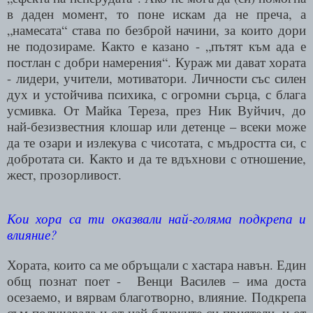
в даден момент, то поне искам да не преча, а
„намесата“ става по безброй начини, за които дори
не подозираме. Както е казано - „пътят към ада е
постлан с добри намерения“. Кураж ми дават хората
- лидери, учители, мотиватори. Личности със силен
дух и устойчива психика, с огромни сърца, с блага
усмивка. От Майка Тереза, през Ник Вуйчич, до
най-безизвестния клошар или детенце – всеки може
да те озари и излекува с чисотата, с мъдростта си, с
добротата си. Както и да те вдъхнови с отношение,
жест, прозорливост.
Кои хора са ти оказвали най-голяма подкрепа и
влияние?
Хората, които са ме обръщали с хастара навън. Един
общ познат поет -
Венци Василев – има доста
осезаемо, и вярвам благотворно, влияние. Подкрепа
съм получавала и от най-близките си приятели, и от