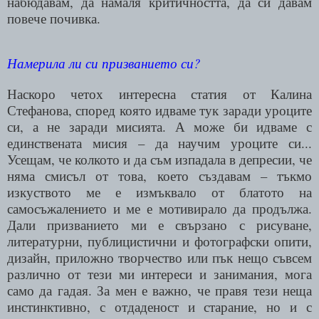
набюдавам, да намаля критичността, да си давам
повече почивка.
Намерила ли си призванието си?
Наскоро четох интересна статия от Калина
Стефанова, според която идваме тук заради уроците
си, а не заради мисията. А може би идваме с
единствената мисия – да научим уроците си...
Усещам, че колкото и да съм изпадала в депресии, че
няма смисъл от това, което създавам – тъкмо
изкуството ме е измъквало от блатото на
самосъжалението и ме е мотивирало да продължа.
Дали призванието ми е свързано с рисуване,
литературни, публицистични и фотографски опити,
дизайн, приложно творчество или пък нещо съвсем
различно от тези ми интереси и занимания, мога
само да гадая. За мен е важно, че правя тези неща
инстинктивно, с отдаденост и старание, но и с