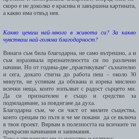
скоро е не доколко е красива и завършена картината,
а какво има отвъд нея.
Какво цениш най-много в живота си? За какво
чувстваш най-голяма благодарност?
Винаги съм била благодарна, не само вътрешно, а и
съм изразявала признателността си по различни
начини. Но от година-две „практикувам“ съзнателно
и сега, докато стигна до работа пеш – около 30
минути, не успявам да обхвана и изрека мислено
всички неща, които изпълват с радост сърцето ми.
Да си признателен е също и средство за
подмладяване, за повдигане да духа.
Благодарна съм, че си част от милите същества,
които срещам по пътя и че ме покани
да се включа
в твоя проект. Вярвам в полезността на всичките ти
прекрасни начинания и занимания.
Това е страницата ми за изкуство и култура: