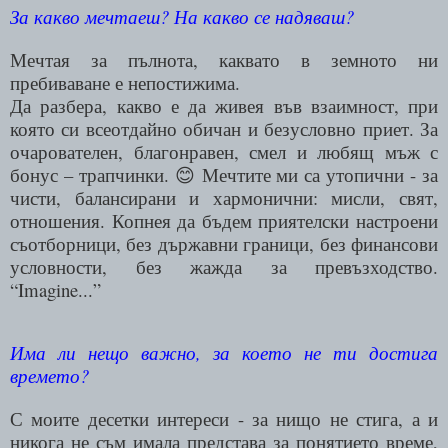
За какво мечтаеш? На какво се надяваш?
Мечтая за пълнота, каквато в земното ни
пребиваване е непостижима.
Да разбера, какво е да живея във взаимност, при
която си всеотдайно обичан и безусловно приет. За
очарователен, благонравен, смел и любящ мъж с
бонус – трапчинки.
Мечтите ми са утопични - за
😊
чисти, балансирани и хармонични: мисли, свят,
отношения. Копнея да бъдем приятелски настроени
съотборници, без държавни граници, без финансови
условности, без жажда за превъзходство.
“Imagine
...
”
Има ли нещо важно, за което не ти достига
времето?
С моите десетки интереси - за нищо не стига, а и
никога не съм имала представа за понятието време,