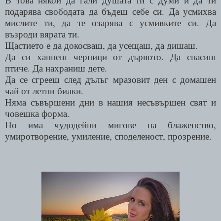
подарява свободата да бъдеш себе си. Да усмихва
мислите ти, да те озарява с усмивките си. Да
възроди вярата ти.
Щастието е да докосваш, да усещаш, да дишаш.
Да си хапнеш черници от дървото. Да спасиш
птиче. Да нахраниш дете.
Да се сгрееш след дълъг мразовит ден с домашен
чай от летни билки.
Няма съвършени дни в нашия несъвършен свят и
човешка форма.
Но има чудодейни мигове на блаженство,
умиротворение, умиление, споделеност, прозрение.