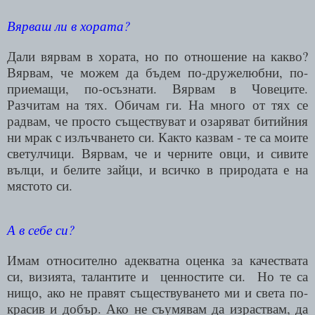
Вярваш ли в хората?
Дали вярвам в хората, но по отношение на какво?
Вярвам, че можем да бъдем по-дружелюбни, по-
приемащи, по-осъзнати. Вярвам в Човеците.
Разчитам на тях. Обичам ги. На много от тях се
радвам, че просто съществуват и озаряват битийния
ни мрак с излъчването си. Както казвам - те са моите
светулчици. Вярвам, че и черните овци, и сивите
вълци, и белите зайци, и всичко в природата е на
мястото си.
А в себе си?
Имам относително адекватна оценка за качествата
си, визията, талантите и
ценностите си.
Но те са
нищо, ако не правят съществуването ми и света по-
красив и добър. Ако не съумявам да израствам, да