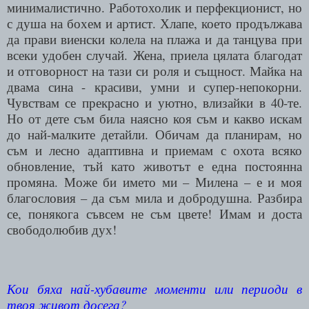
минималистично. Работохолик и перфекционист, но
с душа на бохем и артист. Хлапе, което продължава
да прави виенски колела на плажа и да танцува при
всеки удобен случай. Жена, приела цялата благодат
и отговорност на тази си роля и същност. Майка на
двама сина - красиви, умни и супер-непокорни.
Чувствам се прекрасно и уютно, влизайки в 40-те.
Но от дете съм била наясно коя съм и какво искам
до най-малките детайли. Обичам да планирам, но
съм и лесно адаптивна и приемам с охота всяко
обновление, тъй като животът е една постоянна
промяна. Може би името ми – Милена – е и моя
благословия – да съм мила и добродушна. Разбира
се, понякога съвсем не съм цвете! Имам и доста
свободолюбив дух!
Кои бяха най-хубавите моменти или периоди в
твоя живот досега?