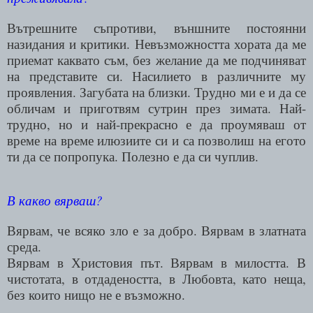
Вътрешните съпротиви, външните постоянни
назидания и критики. Невъзможността хората да ме
приемат каквато съм, без желание да ме подчиняват
на представите си. Насилието в различните му
проявления. Загубата на близки. Трудно ми е и да се
обличам и приготвям сутрин през зимата. Най-
трудно, но и най-прекрасно е да проумяваш от
време на време илюзиите си и са позволиш на егото
ти да се попропука. Полезно е да си чуплив.
В какво вярваш?
Вярвам, че всяко зло е за добро. Вярвам в златната
среда.
Вярвам в Христовия път. Вярвам в милостта. В
чистотата, в отдадеността, в Любовта, като неща,
без които нищо не е възможно.