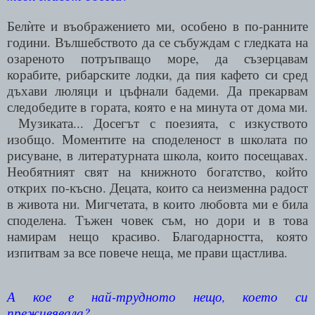
Бел
те и въображението ми, особено в по-ранните
ѝ
години. Вълшебството да се събуждам с гледката на
озареното потръпващо море, да съзерцавам
корабите, рибарските лодки, да пия кафето си сред
дъхави люляци и цъфнали бадеми. Да прекарвам
следобедите в гората, която е на минута от дома ми.
Музиката...
Досегът с поезията, с изкуството
изобщо. Моментите на споделеност в школата по
рисуване, в литературната школа, които посещавах.
Необятният свят на книжното богатство, който
открих по-късно. Децата, които са неизменна радост
в живота ни. Мигчетата, в които любовта ми е била
споделена. Тъжен човек съм, но дори и в това
намирам нещо красиво. Благодарността, която
изпитвам за все повече неща, ме прави щастлива.
А кое е най-трудното нещо, което си
преживявала?