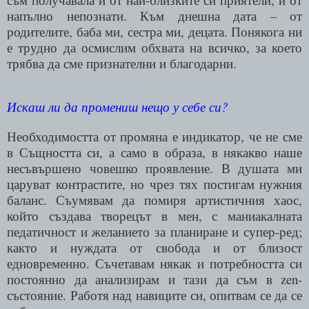
напълно непознати. Към днешна дата – от
родителите, баба ми, сестра ми, децата. Понякога ни
е трудно да осмислим обхвата на всичко, за което
трябва да сме признателни и благодарни.
Искаш ли да промениш нещо у себе си?
Необходимостта от промяна е индикатор, че не сме
в Същността си, а само в образа, в някакво наше
несъвършено човешко проявление. В душата ми
царуват контрастите, но чрез тях постигам нужния
баланс. Съумявам да помиря артистичния хаос,
който създава творецът в мен, с маниакалната
педатичност и желанието за планиране и супер-ред;
както и нуждата от свобода и от близост
едновременно. Съчетавам някак и потребността си
постоянно да анализирам и тази да съм в
zen
-
състояние. Работя над навиците си, опитвам се да се