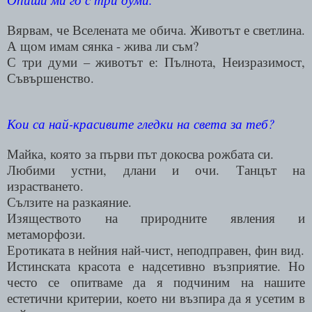
Вярвам, че Вселената ме обича. Животът е светлина.
А щом имам сянка - жива ли съм?
С три думи – животът е: Пълнота, Неизразимост,
Съвършенство.
Кои са най-красивите гледки на света за теб?
Майка, която за първи път докосва рожбата си.
Любими устни, длани и очи. Танцът на
израстването.
Сълзите на разкаяние.
Изяществото на природните явления и
метаморфози.
Еротиката в нейния най-чист, неподправен, фин вид.
Истинската красота е надсетивно възприятие. Но
често се опитваме да я подчиним на нашите
естетични критерии, което ни възпира да я усетим в