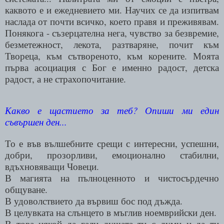
каквото е и ежедневието ми. Научих се да изпитвам
наслада от почти всичко, което правя и преживявам.
Понякога - съзерцателна нега, чувство за безвремие,
безметежност, лекота, разтваряне, почит към
Твореца, към сътвореното, към корените. Моята
първа асоциация с Бог е именно радост, детска
радост, а не страхопочитание.
Какво е щастието за теб? Опиши ми един
съвършен ден...
То е във вълшебните срещи с интересни, успешни,
добри, прозорливи, емоционално стабилни,
вдъхновяващи Човеци.
В магията на пълноценното и чистосърдечно
общуване.
В удоволствието да вървиш бос под дъжда.
В целувката на слънцето в мъглив ноемврийски ден.
В това някой да гали душата ти с думи и да ти