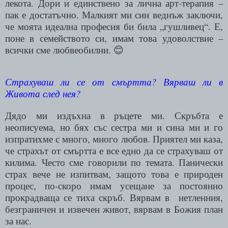
лекота. Дори и единствено за лична арт-терапия –
пак е достатъчно. Малкият ми син веднъж заключи,
че моята идеална професия би била „гушливец“. Е,
поне в семейството си, имам това удоволствие –
всички сме любвеобилни.
😊
Страхуваш ли се от смъртта? Вярваш ли в
Живота след нея?
Дядо ми издъхна в ръцете ми. Скръбта е
неописуема, но бях със сестра ми и сина ми и го
изпратихме с много, много любов. Приятел ми каза,
че страхът от смъртта е все едно да се страхуваш от
килима. Често сме говорили по темата. Панически
страх вече не изпитвам, защото това е природен
процес, по-скоро имам усещане за постоянно
прокрадваща се тиха скръб. Вярвам в
нетленния,
безграничен и извечен живот, вярвам в Божия план
за нас.