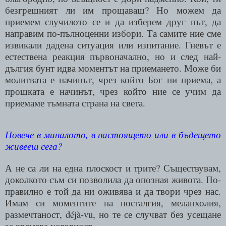
безгрешният ли им прощаваш? Но можем да
приемем случилото се и да изберем друг път, да
направим по-пълноценни избори. Та самите ние сме
извикали дадена ситуация или изпитание. Гневът е
естествена реакция първоначално, но и след най-
дългия бунт идва моментът на приемането. Може би
молитвата е начинът, чрез който Бог ни приема, а
прошката е начинът, чрез който ние се учим да
приемаме тъмната страна на света.
Повече в миналото, в настоящето или в бъдещето
живееш сега?
А не са ли на една плоскост и трите? Съществувам,
доколкото съм си позволила да опозная живота. По-
правилно е той да ни оживява и да твори чрез нас.
Имам си моментите на носталгия, меланхолия,
размечтаност,
déjà-vu
, но те се случват без усещане
за времева условност.