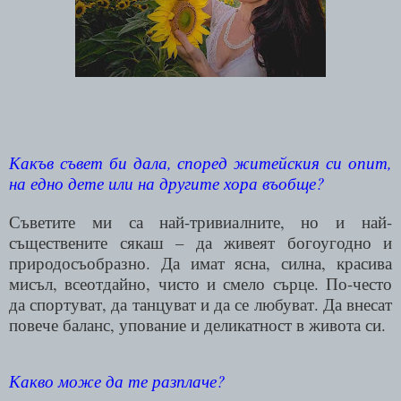
Какъв съвет би дала, според житейския си опит,
на едно дете или на другите хора въобще?
Съветите ми са най-тривиалните, но и най-
съществените сякаш – да живеят богоугодно и
природосъобразно. Да имат ясна, силна, красива
мисъл, всеотдайно, чисто и смело сърце. По-често
да спортуват, да танцуват и да се любуват. Да внесат
повече баланс, упование и деликатност в живота си.
Какво може да те разплаче?