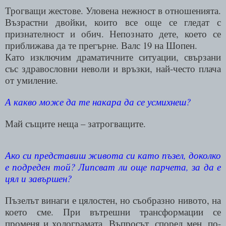
Трогващи жестове. Уловена нежност в отношенията.
Възрастни двойки, които все още се гледат с
признателност и обич. Непознато дете, което се
приближава да те прегърне. Валс 19 на Шопен.
Като изключим драматичните ситуации, свързани
със здравословни неволи и връзки, най-често плача
от умиление.
А какво може да те накара да се усмихнеш?
Май същите неща – затрогващите
.
Ако си представиш живота си като пъзел, доколко
е подреден той? Липсват ли още парчета, за да е
цял и завършен?
Пъзелът винаги е цялостен, но съобразно нивото, на
което сме. При вътрешни трансформации се
променя и холограмата. Въпросът, според мен, по-