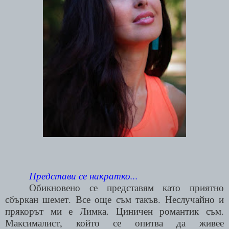
Представи се накратко...
Обикновено се представям като приятно
сбъркан шемет. Все още съм такъв. Неслучайно и
прякорът ми е Лимка. Циничен романтик
съм.
Максималист, който се опитва да живее