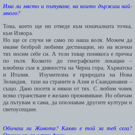
Има ли място и пътуване, на които държиш най-
много?
Това, което ще ни отведе към изначалната точка,
към Извора.
Но ще се случи не само по наша воля. Можем да
имаме безброй любими дестинации, но на всички
тях носим себе си. А този товар понякога е пречка
по пътя.
Колкото до географските локации –
влюбена съм в дивността на Черна гора, Хърватска
и Италия.
Изумителна е природата на Нова
Зеландия,
тази на страните в Азия и Скандинавия –
също. Дано посетя и някои от тях.
С любим човек
всяко странстване е желано преживяване.
Но обичам
да пътувам и сама, да опознавам другите култури и
светоусещане.
Обичаш ли Живота? Какво е той за теб сега?
Опиши ми го с три думи.