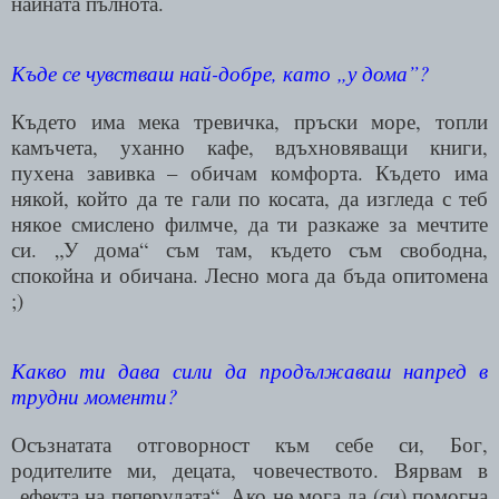
найната пълнота.
Къде се чувстваш най-добре, като „у дома”?
Където има мека тревичка, пръски море, топли
камъчета, уханно кафе, вдъхновяващи книги,
пухена завивка – обичам комфорта. Където има
някой, който да те гали по косата, да изгледа с теб
някое смислено филмче, да ти разкаже за мечтите
си. „У дома“ съм там, където съм свободна,
спокойна и обичана. Лесно мога да бъда опитомена
;)
Какво ти дава сили да продължаваш напред в
трудни моменти?
Осъзнатата отговорност към себе си, Бог,
родителите ми, децата, човечеството. Вярвам в
„ефекта на пеперудата“. Ако не мога да
(
си
)
помогна