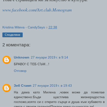
www.facebook.com/Art.club.Monogram
Kristina Miteva - CandySays
в
22:38
Споделяне
2 коментара:
Unknown
27 януари 2019 г. в 9:14
БРАВО! С ТЕБ СЪМ...!
Отговор
Зеб Стамп
27 януари 2019 г. в 19:43
На дама като Милена ,човек може да пожелае
единствено:Бъди щастлива жизнерадостна
госпожо,която си с открито сърце и душа към хубавото в
света с твоите таланти!Поклон пред същността ти!