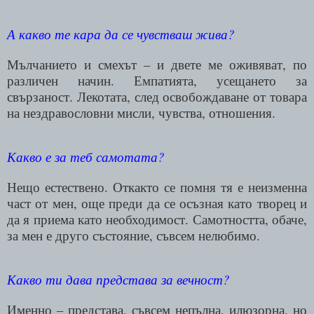
А какво те кара да се чувстваш жива?
Мълчанието и смехът – и двете ме оживяват, по
различен начин. Емпатията, усещането за
свързаност. Лекотата, след освобождаване от товара
на нездравословни мисли, чувства, отношения.
Какво е за теб самотата?
Нещо естествено. Откакто се помня тя е неизменна
част от мен, още преди да се осъзная като творец и
да я приема като необходимост. Самотността, обаче,
за мен е друго състояние, съвсем нелюбимо.
Какво ти дава представа за вечност?
Именно – представа, съвсем непълна, илюзорна, но