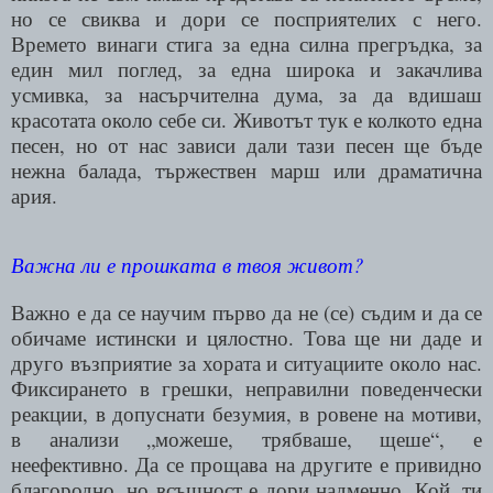
но се свиква и дори се посприятелих с него.
Времето винаги стига за една силна прегръдка, за
един мил поглед, за една широка и закачлива
усмивка, за насърчителна дума, за да вдишаш
красотата около себе си. Животът тук е колкото една
песен, но от нас зависи дали тази песен ще бъде
нежна балада, тържествен марш или драматична
ария.
Важна ли е прошката в твоя живот?
Важно е да се научим първо да не
(
се
)
съдим и да се
обичаме истински и цялостно. Това ще ни даде и
друго възприятие за хората и ситуациите около нас.
Фиксирането в грешки, неправилни поведенчески
реакции, в допуснати безумия, в ровене на мотиви,
в анализи „можеше, трябваше, щеше“, е
неефективно. Да се прощава на другите е привидно
благородно, но всъщност е дори надменно. Кой, ти