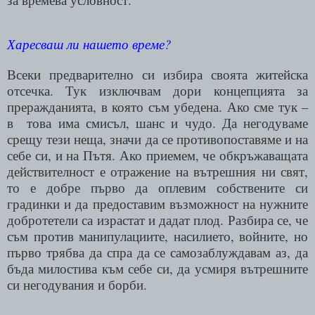
Харесваш ли нашето време?
Всеки предварително си избира своята житейска
отсечка. Тук изключвам дори концепцията за
преражданията, в която съм убедена. Ако сме тук –
в
това има смисъл, шанс и чудо. Да негодуваме
срещу тези неща, значи да се противопоставяме и на
себе си, и на Пътя. Ако приемем, че обкръжаващата
действителност е отражение на вътрешния ни свят,
то е добре първо да оплевим собствените си
градинки и да предоставим възможност на нужните
добротетели са израстат и дадат плод. Разбира се, че
съм против манипулациите, насилието, войните, но
първо трябва да спра да се самозаблуждавам аз, да
бъда милостива към себе си, да усмиря вътрешните
си негодувания и борби.