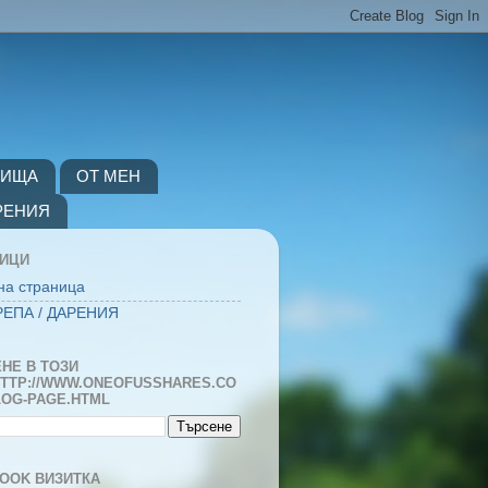
ВИЩА
ОТ МЕН
РЕНИЯ
НИЦИ
на страница
ЕПА / ДАРЕНИЯ
НЕ В ТОЗИ
TTP://WWW.ONEOFUSSHARES.CO
LOG-PAGE.HTML
OOK ВИЗИТКА