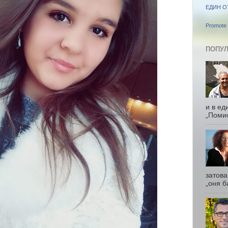
ЕДИН О
Promote 
ПОПУЛ
и в ед
„Помис
затова
„оня б