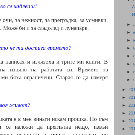
во се надяваш?
А
И
 очи, за нежност, за прегръдка, за усмивки.
►
. Може би и за сладолед и лунапарк.
►
►
ето не ти достига времето?
►
►
на написах и излязоха и трите ми книги. В
►
на изцяло на работата си. Времето за
►
 ми бяха ограничени. Старая се да намеря
►
►
20
►
20
твоя живот?
►
20
►
20
ката е в мен винаги искам прошка. Но съм
►
20
и се наложи да преглътна нещо, извън
►
20
вешки ценности и морал, прощавам, но