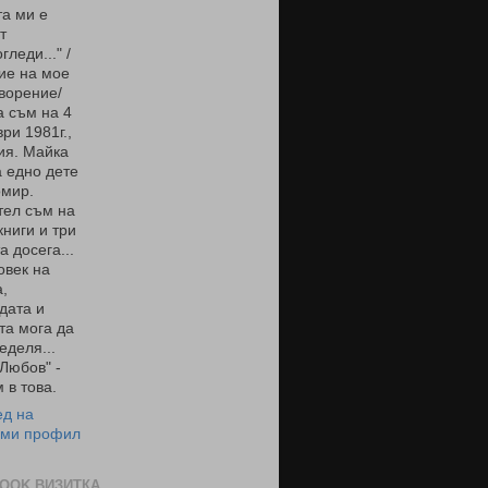
а ми е
т
гледи..." /
ие на мое
ворение/
 съм на 4
ри 1981г.,
ия. Майка
 едно дете
омир.
тел съм на
книги и три
а досега...
овек на
,
дата и
та мога да
еделя...
 Любов" -
 в това.
ед на
 ми профил
OOK ВИЗИТКА