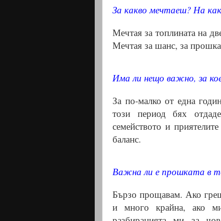
За какво мечтаеш? На как
Мечтая за топлината на две
Мечтая за шанс, за прошка
Има ли нещо важно, за ко
За по-малко от една годи
този период бях отдаде
семейството и приятелите
баланс.
Важна ли е прошката в 
Бързо прощавам. Ако греш
и много крайна, ако м
разбиранията ми за чо