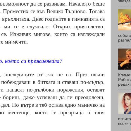
звезда
 възможност да се развивам. Началото беше
. Преместих се във Велико Търново. Тогава
о връхлитаха. Днес годините в гимназията са
о ми се е случвало. Открих приятелство,
 се. Изживях мигове, които са изглеждали
собств
е ми мечти.
разпал
о, което си преживявала?
, последиците от тях не са. През някои
Климен
Работи
 побеждаваш в битката и ставаш по-мъдър,
редакт
ги нанасят по-дълбоки поражения, оставят
е бориш, даже успяваш да ги преодолееш,
 дал. Но вътре в теб остава едно мъничко на
мо местенце, което се превръща в твоя
изпита
всеки 