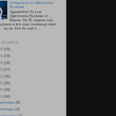
Споделено от Цветелина
Вълкова
Здравейте! Аз съм
Цветелина Вълкова от
Варна. На 35 години съм.
ързана и все още очакваща своя
 ха-ха. Коя бе най-х...
 НА БЛОГА
26
(10)
25
(19)
24
(18)
23
(27)
22
(16)
21
(30)
20
(30)
19
(34)
декември
(5)
октомври
(2)
септември
(2)