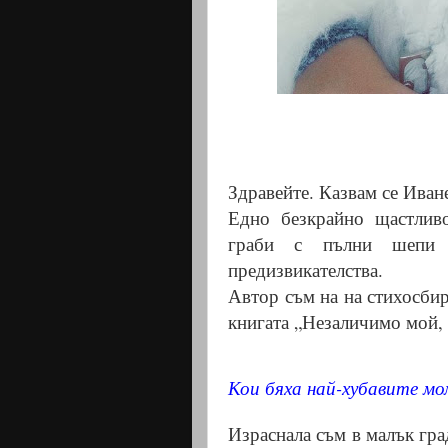
Здравейте. Казвам се Иван
Едно безкрайно щастлив
граби с пълни шепи 
предизвикателства.
Автор съм на на стихосбир
книгата „Незаличимо мой, 
Кои бяха най-хубавите мо
Израснала съм в малък гра