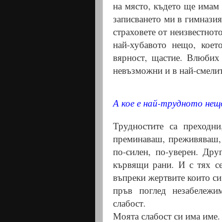
на място, където ще имам
записването ми в гимназия
страховете от неизвестнот
най-хубавото нещо, коет
вярност, щастие. Влюбих
невъзможни и в най-смелит
А кое е най-трудното нещ
Трудностите са преходни
преминаваш, преживяваш,
по-силен, по-уверен. Дру
кървящи рани. И с тях с
въпреки жертвите които си
пръв поглед незабележи
слабост.
Моята слабост си има име.