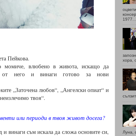
оцвети
консер
1977...
запоз
ета Пейкова.
хора, 
о момиче, влюбено в живота, искащо да
от него и винаги готово за нови
ките „Заточена любов“, „Ангелски опиат“ и
неизлечимо твоя“.
сълзит
менти или периоди в твоя живот досега?
д и винаги съм искала да сложа основите си,
Луна, 