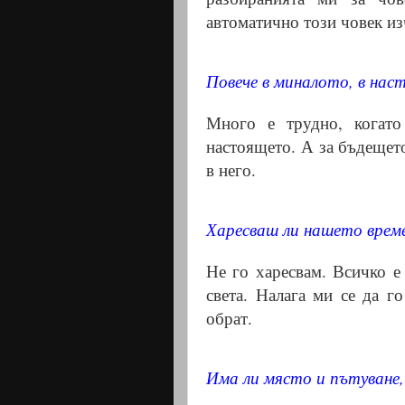
автоматично този човек изч
Повече в миналото, в нас
Много е трудно, когато
настоящето. А за бъдещето
в него.
Харесваш ли нашето врем
Не го харесвам. Всичко е
света. Налага ми се да г
обрат.
Има ли място и пътуване