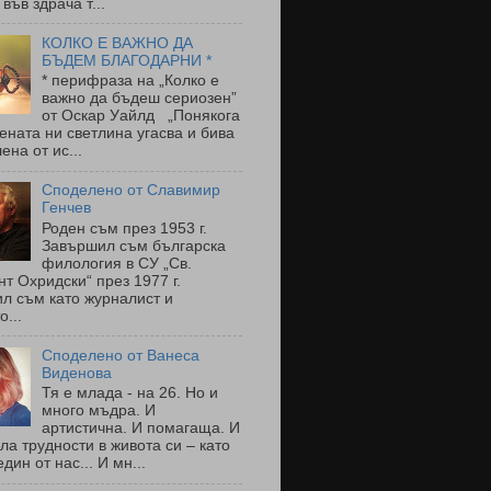
 във здрача т...
КОЛКО Е ВАЖНО ДА
БЪДЕМ БЛАГОДАРНИ *
* перифраза на „Колко е
важно да бъдеш сериозен”
от Оскар Уайлд „Понякога
ената ни светлина угасва и бива
ена от ис...
Споделено от Славимир
Генчев
Роден съм през 1953 г.
Завършил съм българска
филология в СУ „Св.
т Охридски“ през 1977 г.
л съм като журналист и
о...
Споделено от Ванеса
Виденова
Тя е млада - на 26. Но и
много мъдра. И
артистична. И помагаща. И
ла трудности в живота си – като
един от нас... И мн...