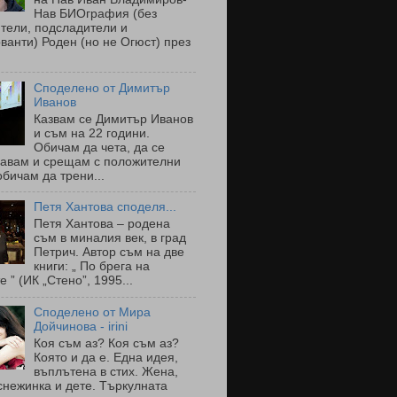
Нав БИОграфия (без
тели, подсладители и
ванти) Роден (но не Огюст) през
Споделено от Димитър
Иванов
Казвам се Димитър Иванов
и съм на 22 години.
Обичам да чета, да се
навам и срещам с положителни
обичам да трени...
Петя Хантова споделя...
Петя Хантова – родена
съм в миналия век, в град
Петрич. Автор съм на две
книги: „ По брега на
е ” (ИК „Стено”, 1995...
Споделено от Мира
Дойчинова - irini
Коя съм аз? Коя съм аз?
Която и да е. Една идея,
въплътена в стих. Жена,
снежинка и дете. Търкулната