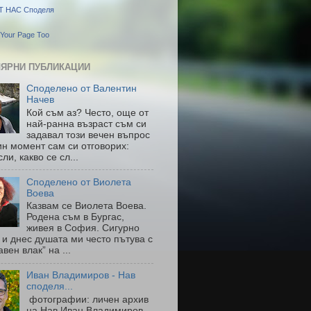
Т НАС Споделя
Your Page Too
ЯРНИ ПУБЛИКАЦИИ
Споделено от Валентин
Начев
Кой съм аз? Често, още от
най-ранна възраст съм си
задавал този вечен въпрос
ин момент сам си отговорих:
ли, какво се сл...
Споделено от Виолета
Воева
Казвам се Виолета Воева.
Родена съм в Бургас,
живея в София. Сигурно
 и днес душата ми често пътува с
авен влак” на ...
Иван Владимиров - Нав
споделя...
фотографии: личен архив
на Нав Иван Владимиров-