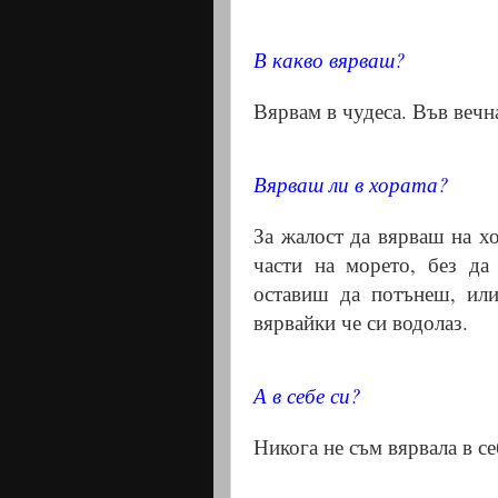
В какво вярваш?
Вярвам в чудеса. Във вечн
Вярваш ли в хората?
За жалост да вярваш на хо
части на морето, без д
оставиш да потънеш, или
вярвайки че си водолаз.
А в себе си?
Никога не съм вярвала в се