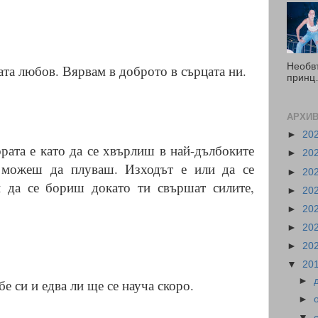
Необв
ата любов. Вярвам в доброто в сърцата ни.
принц…
АРХИВ
►
20
рата е като да се хвърлиш в най-дълбоките
►
20
а можеш да плуваш. Изходът е или да се
►
20
 да се бориш докато ти свършат силите,
►
20
►
20
►
20
►
20
▼
20
►
бе си и едва ли ще се науча скоро.
►
▼