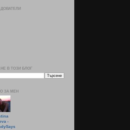
ЕДОВАТЕЛИ
НЕ В ТОЗИ БЛОГ
О ЗА МЕН
stina
eva -
ndySays