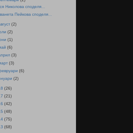
ся Николова споделя...
ванета Пейкова споделя...
август
(2)
юли
(2)
юни
(1)
май
(6)
април
(3)
март
(3)
февруари
(6)
януари
(2)
18
(26)
17
(21)
16
(42)
15
(48)
14
(75)
13
(68)