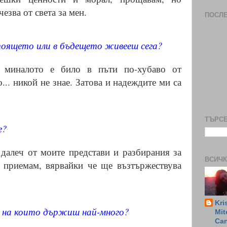
езва от света за мен.
ПОСЛ
тоящето или в бъдещето живееш сега?
 миналото е било в пъти по-хубаво от
... никой не знае. Затова и надеждите ми са
ТЪРСЕ
е?
 далеч от моите представи и разбирания за
ВСИЧК
о приемам, вярвайки че ще възтържествува
Kri
, на които държиш най-много?
Mit
Ca