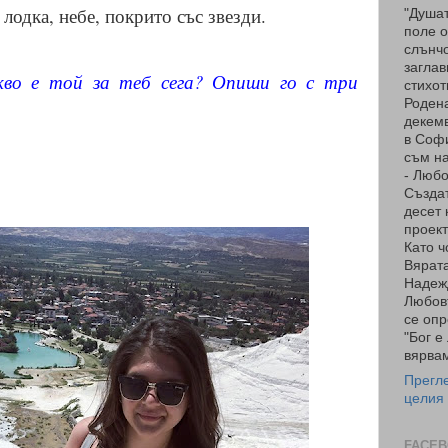
 лодка, небе, покрито със звезди.
"Душат
поле о
слънчо
заглав
во е той за теб сега? Опиши го с три
стихот
Родена
декемв
в Соф
.
съм на
- Люб
Създа
десет 
проект
Като ч
Вярата
Надеж
Любов
се опр
"Бог е
вярвам
Прегл
целия
FACEB