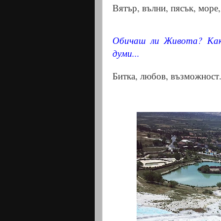
Вятър, вълни, пясък, море,
Обичаш ли Живота? Как
думи...
Битка, любов, възможност