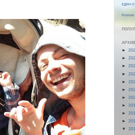
ЕДИН О
Promote 
ПОПУЛ
АРХИВ
►
20
►
20
►
20
►
20
►
20
►
20
►
20
►
20
►
20
►
20
▼
20