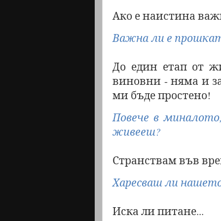
Ако е наистина важн
Важна ли е прошка
До един етап от ж
виновни - няма и з
ми бъде простено!
Повече в миналото
живееш?
Странствам във врем
Харесваш ли нашето
Иска ли питане...