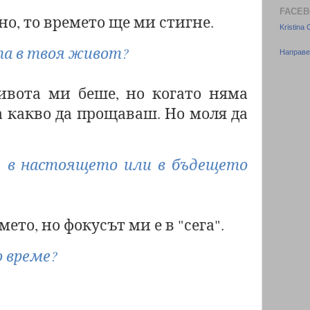
FACEB
о, то времето ще ми стигне.
Kristina
та в твоя живот?
Направе
ивота ми беше, но когато няма
а какво да прощаваш. Но моля да
, в настоящето или в бъдещето
ето, но фокусът ми е в "сега".
 време?