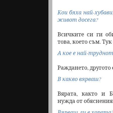
Кои бяха най-хубав
живот досега?
Всичките си ги об
това, което съм. Тук 
А кое е най-трудно
Раждането, другото 
В какво вярваш?
Вярата, както и Бо
нужда от обяснения.
Вярваш ли в хората