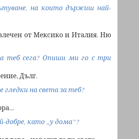
туване, на които държиш най-
влечен от Мексико и Италия. Ню
а теб сега? Опиши ми го с три
ние, Дълг.
е гледки на света за теб?
ра...
й-добре, като „у дома”?