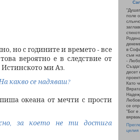
Ca
"Душат
поле о
слънчо
заглав
стихот
Родена
декемв
о, но с годините и времето - все
в Соф
съм на
 това вероятно е в следствие от
- Люб
 Истинското ми Аз.
Създа
десет 
проект
На какво се надяваш?
Като ч
Вярата
Надеж
опиша океана от мечти с прости
Любов
се опр
"Бог е
вярвам
но, за което не ти достига
Прегл
целия