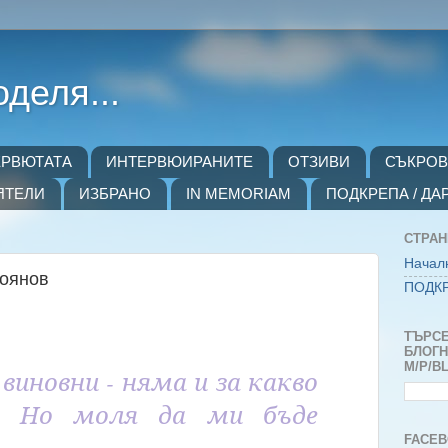
оделя...
ЕРВЮТАТА
ИНТЕРВЮИРАНИТЕ
ОТЗИВИ
СЪКРО
ЯТЕЛИ
ИЗБРАНО
IN MEMORIAM
ПОДКРЕПА / ДА
СТРА
Начал
тоянов
ПОДКР
ТЪРСЕ
БЛОГH
M/P/B
виновни - няма и за какво
. Но моля да ми бъде
FACEB