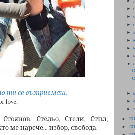
►
►
►
►
►
►
►
►
▼
С
С
то ти се възприемаш.
►
r love.
►
►
Стоянов, Стельо, Стели, Стил,
►
20
то ме нарече... избор, свобода.
►
20
►
20