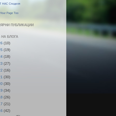
Т НАС Споделя
Your Page Too
ЯРНИ ПУБЛИКАЦИИ
 НА БЛОГА
26
(10)
25
(19)
24
(18)
23
(27)
22
(16)
21
(30)
20
(30)
19
(34)
18
(26)
17
(21)
16
(42)