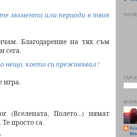
ите моменти или периоди в твоя
ПОСЛ
ичам. Благодарение на тях съм
и сега.
то нещо, което си преживявал?
ТЪРСЕ
е игра.
ВСИЧК
г (Вселената, Полето...) нямат
 Те просто са.
Kri
?
Mit