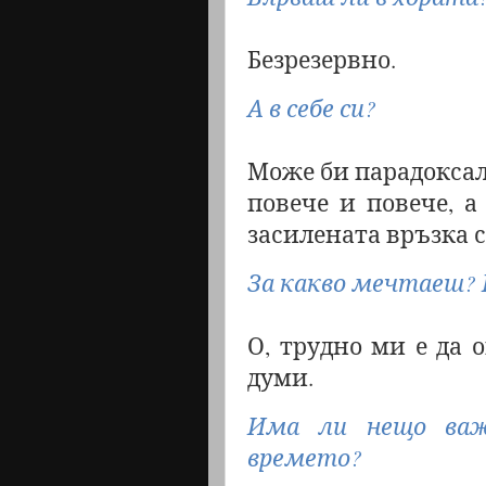
Безрезервно.
А в себе си?
Може би парадоксалн
повече и повече, а
засилената връзка с
За какво мечтаеш? 
О, трудно ми е да 
думи.
Има ли нещо важ
времето?