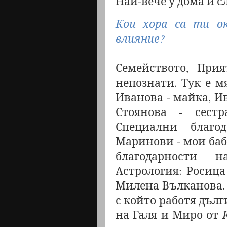
Най-вече у дома и сл
Кои хора са ти ок
влияние?
Семейството, Прия
непознати. Тук е м
Иванова - майка, И
Стоянова - сестр
Специални благ
Маринови - мои баб
благодарности 
Астрология: Росица
Милена Вълканова. 
с който работя дълг
на Галя и Миро от