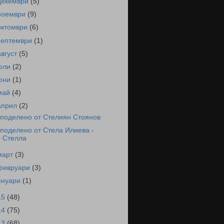
декември
(5)
ноември
(9)
октомври
(6)
септември
(1)
август
(5)
юли
(2)
юни
(1)
май
(4)
април
(2)
поделено от Стелиян Стоянов
поделено от Стела Илиева -
Стелла
март
(3)
февруари
(3)
януари
(1)
15
(48)
14
(75)
13
(68)