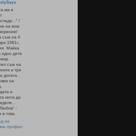
ndySays
а ми е
т
гледи..." /
ие на мое
ворение/
 съм на 4
ри 1981г.,
ия. Майка
 едно дете
омир.
тел съм на
книги и три
а досега...
овек на
,
дата и
та мога да
еделя...
 Любов" -
 в това.
ед на
 ми профил