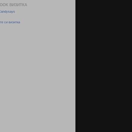
OOK ВИЗИТКА
 Candysays
те си визитка