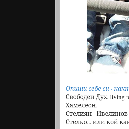
Опиши себе си - как
Свободен Дух, living fo
Хамелеон.
Стелиян Ивелинов 
Стелко... или кой как