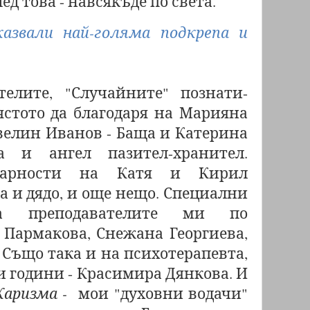
ед това - навсякъде по света.
азвали най-голяма подкрепа и
телите, "Случайните" познати-
ястото да благодаря на Марияна
велин Иванов - Баща и Катерина
а и ангел пазител-хранител.
одарности на Катя и Кирил
а и дядо, и още нещо. Специални
на преподавателите ми по
 Пармакова, Снежана Георгиева,
Също така и на психотерапевта,
и години - Красимира Дянкова. И
Каризма -
мои "духовни водачи"