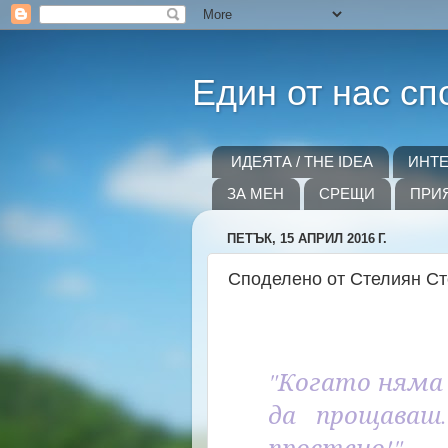
Един от нас сп
ИДЕЯТА / THE IDEA
ИНТ
ЗА МЕН
СРЕЩИ
ПРИ
ПЕТЪК, 15 АПРИЛ 2016 Г.
Споделено от Стелиян С
"Когато няма 
да прощаваш
простено!"