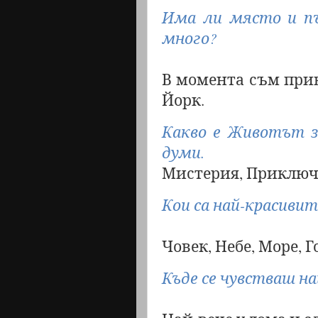
Има ли място и пъ
много?
В момента съм при
Йорк.
Какво е Животът з
думи.
Мистерия, Приключе
Кои са най-красивит
Човек, Небе, Море, Го
Къде се чувстваш на