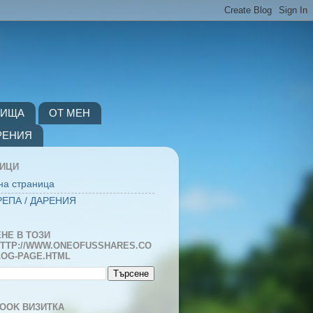
ВИЩА
ОТ МЕН
РЕНИЯ
НИЦИ
на страница
ЕПА / ДАРЕНИЯ
НЕ В ТОЗИ
TTP://WWW.ONEOFUSSHARES.CO
LOG-PAGE.HTML
OOK ВИЗИТКА