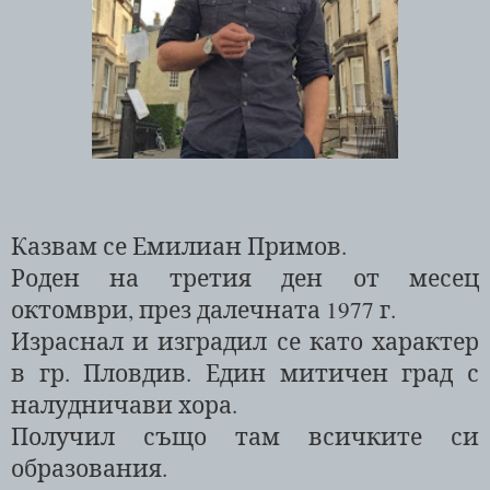
Казвам се Емилиан Примов.
Роден на третия ден от месец
октомври, през далечната 1977 г.
Израснал и изградил се като характер
в гр. Пловдив. Един митичен град с
налудничави хора.
Получил също там всичките си
образования.