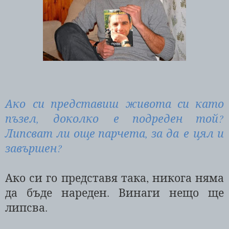
Ако си представиш живота си като
пъзел, доколко е подреден той?
Липсват ли още парчета, за да е цял и
завършен?
Ако си го представя така, никога няма
да бъде нареден. Винаги нещо ще
липсва.