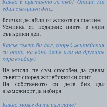
Какво е щастието за теб? Опиши ми
един съвършен ден...
Всички детайли от живота са щастие!
Усмивка от подарено цвете, е един
съвършен ден.
Какъв съвет би дал, според житейския
си опит, на едно дете или на другите
хора въобще?
Не мисля, че съм способен да давам
съвети според житейския си опит.
На собственото си дете бих дал
възможност да избира.
Какво може да те разплаче?