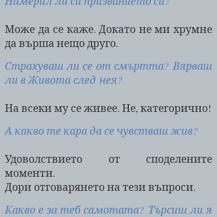
Намерил ли си призванието си?
Може да се каже. Докато не ми хрумне
да върша нещо друго.
Страхуваш ли се от смъртта? Вярваш
ли в Живота след нея?
На всеки му се живее. Не, категорично!
А какво те кара да се чувстваш жив?
Удоволствието от споделените
моменти.
Дори отговарянето на тези въпроси.
Какво е за теб самотата? Търсиш ли я