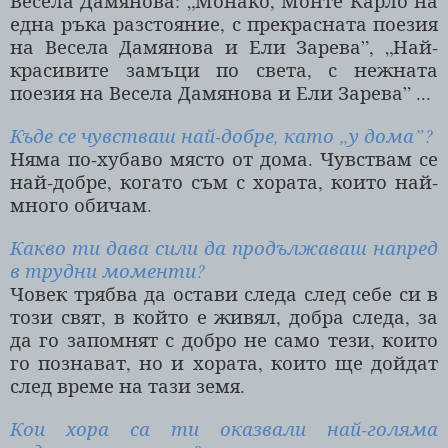
Весела Дамянова: „Монако, Монте Карло на
една ръка разстояние, с прекрасната поезия
на Весела Дамянова и Ели Зарева”, „Най-
красивите замъци по света, с нежната
поезия на Весела Дамянова и Ели Зарева” ...
Къде се чувстваш най-добре, като „у дома”?
Няма по-хубаво място от дома. Чувствам се
най-добре, когато съм с хората, които най-
много обичам.
Какво ти дава сили да продължаваш напред
в трудни моменти?
Човек трябва да остави следа след себе си в
този свят, в който е живял, добра следа, за
да го запомнят с добро не само тези, които
го познават, но и хората, които ще дойдат
след време на тази земя.
Кои хора са ти оказвали най-голяма