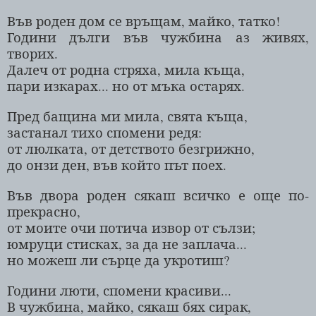
Във роден дом се връщам, майко, татко!
Години дълги във чужбина аз живях,
творих.
Далеч от родна стряха, мила къща,
пари изкарах... но от мъка остарях.
Пред бащина ми мила, свята къща,
застанал тихо спомени редя:
от люлката, от детството безгрижно,
до онзи ден, във който път поех.
Във двора роден сякаш всичко е още по-
прекрасно,
от моите очи потича извор от сълзи;
юмруци стисках, за да не заплача...
но можеш ли сърце да укротиш?
Години люти, спомени красиви...
В чужбина, майко, сякаш бях сирак,