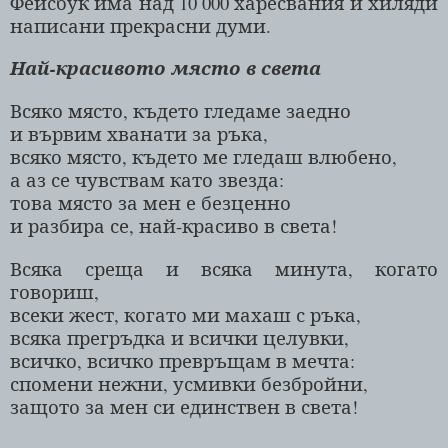
Фейсбук има над 10 000 харесвания и хиляди
написани прекрасни думи.
Най-красивото място в света
Всяко място, където гледаме заедно
и вървим хванати за ръка,
всяко място, където ме гледаш влюбено,
а аз се чувствам като звезда:
това място за мен е безценно
и разбира се, най-красиво в света!
Всяка среща и всяка минута, когато
говориш,
всеки жест, когато ми махаш с ръка,
всяка прегръдка и всички целувки,
всичко, всичко превръщам в мечта:
спомени нежни, усмивки безбройни,
защото за мен си единствен в света!