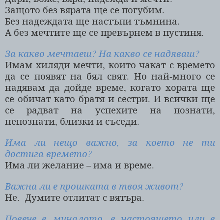
Защото без вярата ще се погубим.
Без надеждата ще настъпи тъмнина.
А без мечтите ще се превърнем в пустиня.
За какво мечтаеш? На какво се надяваш?
Имам хиляди мечти, които чакат с времето
да се появят на бял свят. Но най-много се
надявам да дойде време, когато хората ще
се обичат като братя и сестри. И всички ще
се радват на успехите на познати,
непознати, близки и съседи.
Има ли нещо важно, за което не ти
достига времето?
Има ли желание – има и време.
Важна ли е прошката в твоя живот?
Не.
Думите отлитат с вятъра.
Повече в миналото, в настоящето или в