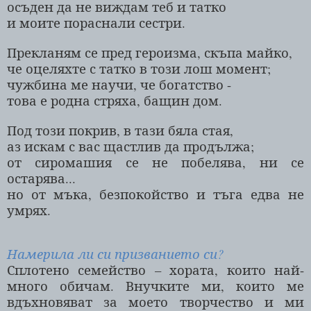
осъден да не виждам теб и татко
и моите пораснали сестри.
Прекланям се пред героизма, скъпа майко,
че оцеляхте с татко в този лош момент;
чужбина ме научи, че богатство -
това е родна стряха, бащин дом.
Под този покрив, в тази бяла стая,
аз искам с вас щастлив да продължа;
от сиромашия се не побелява, ни се
остарява...
но от мъка, безпокойство и тъга едва не
умрях.
Намерила ли си призванието си?
Сплотено семейство – хората, които най-
много обичам. Внучките ми, които ме
вдъхновяват за моето творчество и ми