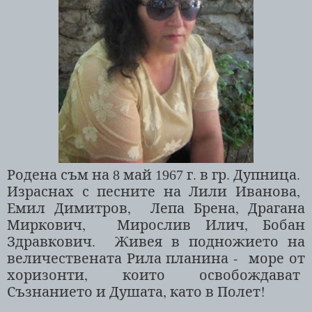
Родена съм на
май
г
.
в гр. Дупница.
8
1967
Израснах с песните на Лили Иванова,
Емил Димитров,
Лепа Брена, Драгана
Миркович,
Мирослив Илич, Бобан
Здравкович.
Живея в подножи
ето
на
величествената Рила планина
-
море от
хоризонти
,
които освобождават
Съзнанието и Душата, като в Полет!