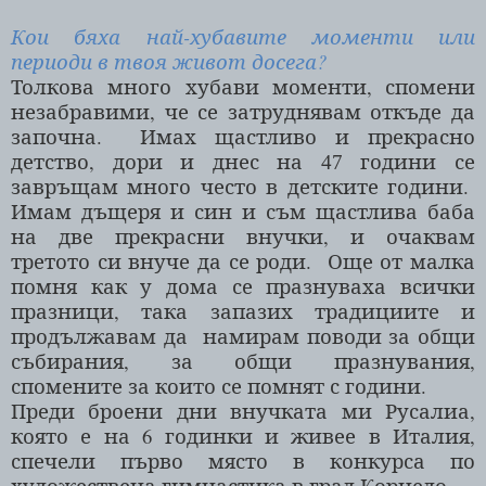
Кои бяха най-хубавите моменти или
периоди в твоя живот досега?
Толкова много хубави моменти, спомени
незабравими, че се затруднявам откъде да
започна.
Имах щастливо и прекрасно
детство, дори и днес на
години се
47
завръщам много често в детските години.
Имам дъщеря и син и съм щастлива баба
на две прекрасни внучки, и очаквам
третото си внуче да се роди.
Още от малка
помня как у дома се празнуваха всички
празници, така запазих традициите и
продължавам да
намирам поводи за общи
събирания, за общи празнувания,
спомените за които се помнят с години.
Преди броени дни внучката ми Русалиа,
която е на 6 годинки и живее в Италия,
спечели първо място в конкурса по
художествена гимнастика в град Корнедо.