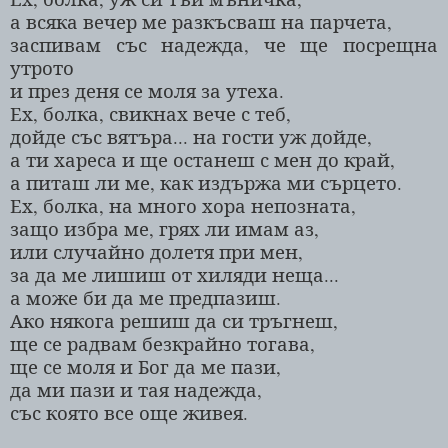
а всяка вечер ме разкъсваш на парчета,
заспивам със надежда, че ще посрещна
утрото
и през деня се моля за утеха.
Ех, болка, свикнах вече с теб,
дойде със вятъра... на гости уж дойде,
а ти хареса и ще останеш с мен до край,
а питаш ли ме, как издържа ми сърцето.
Ех, болка, на много хора непозната,
защо избра ме, грях ли имам аз,
или случайно долетя при мен,
за да ме лишиш от хиляди неща...
а може би да ме предпазиш.
Ако някога решиш да си тръгнеш,
ще се радвам безкрайно тогава,
ще се моля и Бог да ме пази,
да ми пази и тая надежда,
със която все още живея.