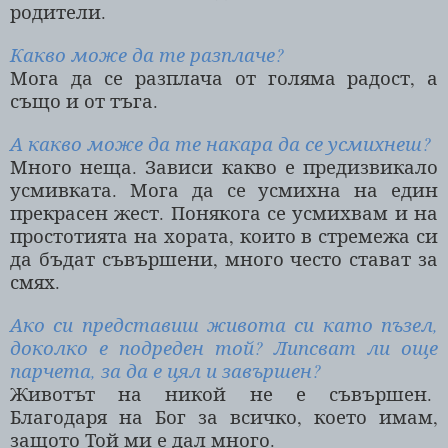
родители.
Какво може да те разплаче?
Мога да се разплача от голяма радост, а
също и от тъга.
А какво може да те накара да се усмихнеш?
Много неща. Зависи какво е предизвикало
усмивката. Мога да се усмихна на един
прекрасен жест. Понякога се усмихвам и на
простотията на хората, които в стремежа си
да бъдат съвършени, много често стават за
смях.
Ако си представиш живота си като пъзел,
доколко е подреден той? Липсват ли още
парчета, за да е цял и завършен?
Животът на никой не е съвършен.
Благодаря на Бог за всичко, което имам,
защото Той ми е дал много.