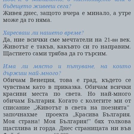
бъдещето живееш сега?
Живея днес, защото вчера е минало, а утре
може да го няма.
Харесваш ли нашето време?
Да, ние всички сме мечтатели на
век.
21-ви
Животът е такъв, какъвто си го направим.
Щастието сами трябва да го търсим.
Има ли място и пътуване, на които
държиш най-много?
Обичам Венеция, това е град, където се
чувствам като в приказка. Обичам всички
красиви места по света. Но най-много
обичам България. Когато с колегите ми от
списание „Животът в света на поезията”
започнахме
проекта „Красива България.
Моя страна! Моя България!” бях толкова
щастлива и горда. Днес страницата ни във