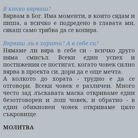
В какво вярваш?
Вярвам в Бог. Има моменти, в които сядам и
пиша, а всичко е подредено в главата ми,
сякаш само трябва да се копира.
Вярваш ли в хората? А в себе си?
Нямаме ли вяра в себе си - всичко друго
няма смисъл. Всеки един успех и
постижения се постигат, когато човек силно
вярва в проекта си, дори да е още мечта.
А колкото до хората - трудно е да се
отговори. Всеки човек е различен. Много
често зад лъскавата маска откриваме един
безотговорен и лош човек, и обратно - в
един обикновен човек откриваме цяло
съкровище.
МОЛИТВА