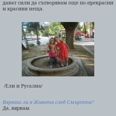
дават сили да сътворявам още по-прекрасни
и красиви неща.
/Ели и Русалиа/
Вярваш ли в Живота след Смъртта?
Да, вярвам.