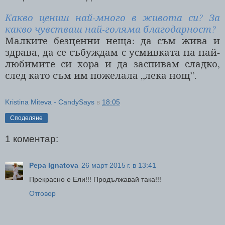
Какво цениш най-много в живота си? За
какво чувстваш най-голяма благодарност?
Малките безценни неща: да съм жива и
здрава, да се събуждам с усмивката на най-
любимите си хора и да заспивам сладко,
след като съм им пожелала „лека нощ”.
Kristina Miteva - CandySays
в
18:05
Споделяне
1 коментар:
Pepa Ignatova
26 март 2015 г. в 13:41
Прекрасно е Ели!!! Продължавай така!!!
Отговор