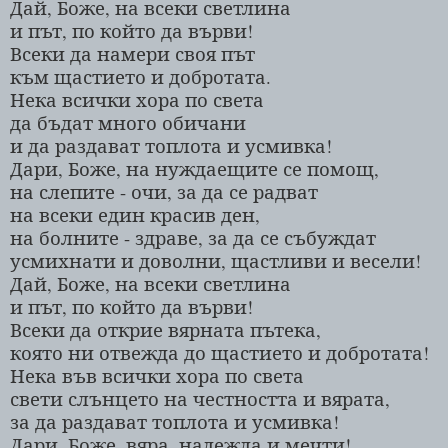
Дай, Боже, на всеки светлина
и път, по който да върви!
Всеки да намери своя път
към щастието и добротата.
Нека всички хора по света
да бъдат много обичани
и да раздават топлота и усмивка!
Дари, Боже, на нуждаещите се помощ,
на слепите - очи, за да се радват
на всеки един красив ден,
на болните - здраве, за да се събуждат
усмихнати и доволни, щастливи и весели!
Дай, Боже, на всеки светлина
и път, по който да върви!
Всеки да открие вярната пътека,
която ни отвежда до щастието и добротата!
Нека във всички хора по света
свети слънцето на честността и вярата,
за да раздават топлота и усмивка!
Дари, Боже, вяра, надежда и мечти!