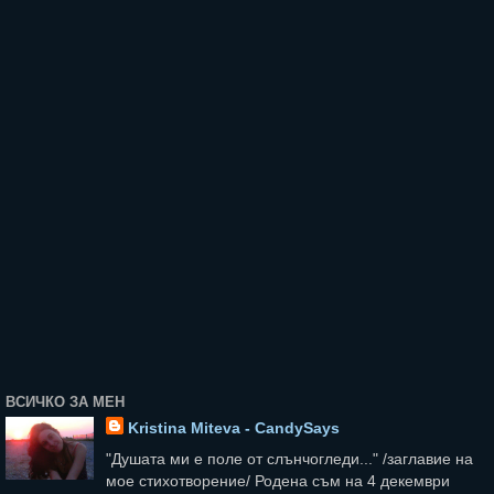
ВСИЧКО ЗА МЕН
Kristina Miteva - CandySays
"Душата ми е поле от слънчогледи..." /заглавие на
мое стихотворение/ Родена съм на 4 декември