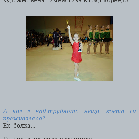
А кое е най-трудното нещо, което си
преживявала?
Ех, болка...
Ех, болка, уж си тъй мъничка,