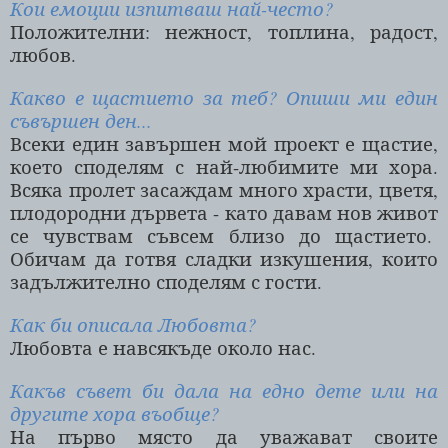
Кои емоции изпитваш най-често?
Положителни: нежност, топлина, радост,
любов.
Какво е щастието за теб? Опиши ми един
съвършен ден...
Всеки един завършен мой проект е щастие,
което споделям с най-любимите ми хора.
Всяка пролет засаждам много храсти, цветя,
плодородни дървета - като давам нов живот
се чувствам съвсем близо до щастието.
Обичам да готвя сладки изкушения, които
задължително споделям с гости.
Как би описала Любовта?
Любовта е навсякъде около нас.
Какъв съвет би дала на едно дете или на
другите хора въобще?
На първо място да уважават своите