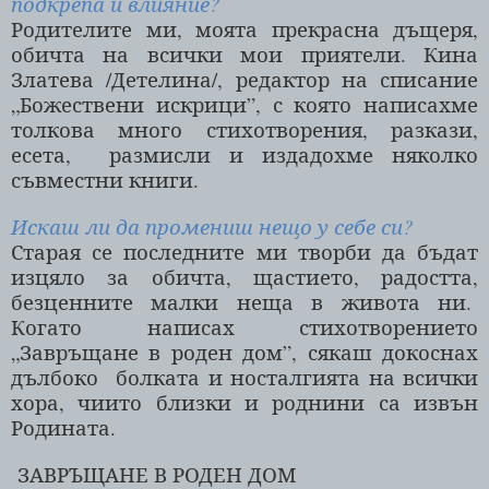
подкрепа и влияние?
Родителите ми, моята прекрасна дъщеря,
обичта на всички мои приятели. Кина
Златева /Детелина/, редактор на списание
„Божествени искрици”, с която написахме
толкова много стихотворения, разкази,
есета,
размисли и издадохме няколко
съвместни книги.
Искаш ли да промениш нещо у себе си?
Старая се последните ми творби да бъдат
изцяло за обичта, щастието, радостта,
безценните малки неща в живота ни.
Когато написах стихотворението
„Завръщане в роден дом”, сякаш докоснах
дълбоко
болката и носталгията на всички
хора, чиито близки и роднини са извън
Родината.
ЗАВРЪЩАНЕ В РОДЕН ДОМ