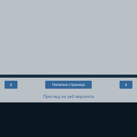
‹
›
Начална страница
Преглед на уеб версията