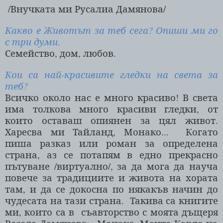
/Внучката ми Русалиа Дамянова/
Какво е Животът за теб сега? Опиши ми го
с три думи.
Семейство, дом, любов.
Кои са най-красивите гледки на света за
теб?
Всичко около нас е много красиво! В света
има толкова много красиви гледки, от
които оставаш опиянен за цял живот.
Харесва ми Тайланд, Монако...
Когато
пиша разказ или роман за определена
страна, аз се потапям в едно прекрасно
пътуване /виртуално/, за да мога да науча
повече за традициите и живота на хората
там, и да се докосна по някакъв начин до
чудесата на тази страна.
Такива са книгите
ми, които са в
съавторство с моята дъщеря