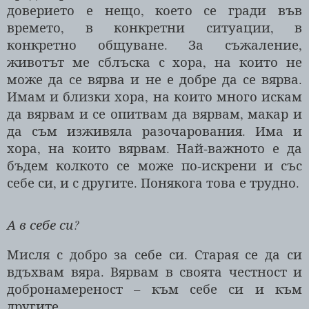
доверието е нещо, което се гради във
времето, в конкретни ситуации, в
конкретно общуване. За съжаление,
животът ме сблъска с хора, на които не
може да се вярва и не е добре да се вярва.
Имам и близки хора, на които много искам
да вярвам и се опитвам да вярвам, макар и
да съм изживяла разочарования. Има и
хора, на които вярвам. Най-важното е да
бъдем колкото се може по-искрени и със
себе си, и с другите. Понякога това е трудно.
А в себе си?
Мисля с добро за себе си. Старая се да си
вдъхвам вяра. Вярвам в своята честност и
добронамереност – към себе си и към
другите.