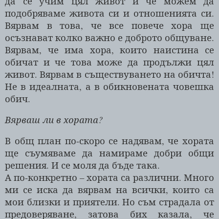
да се учим цял живот и че можем да
подобряваме живота си и отношенията си.
Вярвам в това, че все повече хора ще
осъзнават колко важно е доброто общуване.
Вярвам, че има хора, които наистина се
обичат и че това може да продължи цял
живот. Вярвам в съществуването на обичта!
Не в идеалната, а в обикновената човешка
обич.
Вярваш ли в хората?
В общ план по-скоро се надявам, че хората
ще съумяваме да намираме добри общи
решения. И се моля да бъде така.
А по-конкретно – хората са различни. Много
ми се иска да вярвам на всички, които са
мои близки и приятели. Но съм страдала от
предоверяване, затова бих казала, че