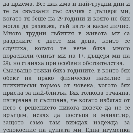
да приема. Все пак има и най-трудни дни и
те са свързани със случка с дъщеря ми,
когато тя беше на 29 години и която не бих
могла да разкажа, тъй като я касае лично.
Много трудни събития в живота ми са
разделите с двете ми деца, които се
случиха, когато те вече бяха много
пораснали (синът ми на 17, дъщеря ми на
29), но станаха при особени обстоятелства.
Смазващо тежки бяха годините, в които бях
обект на пряко физическо насилие и
психически тормоз от човека, когото бях
приела за най-близък. Бях толкова отчаяна,
изтерзана и съсипана, че когато избягах от
него с решението никога повече да не се
връщам, исках да постъпя в манастир,
защото само там виждах надежда за
успокоение на душата ми. Една игуменка