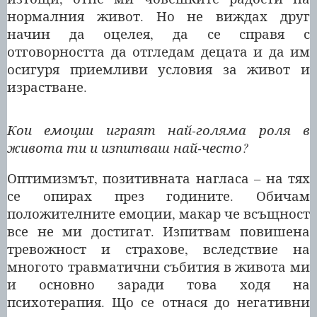
нормалния живот. Но не виждах друг
начин да оцелея, да се справя с
отговорността да отгледам децата и да им
осигуря приемливи условия за живот и
израстване.
Кои емоции играят най-голяма роля в
живота ти и изпитваш най-често?
Оптимизмът, позитивната нагласа – на тях
се опирах през годините. Обичам
положителните емоции, макар че всъщност
все не ми достигат. Изпитвам повишена
тревожност и страхове, вследствие на
многото травматични събития в живота ми
и основно заради това ходя на
психотерапия. Що се отнася до негативни