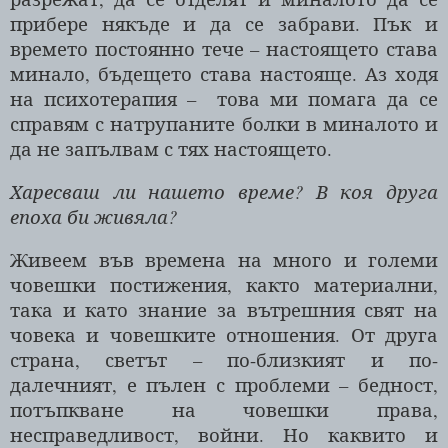
прибере някъде и да се забрави. Пък и
времето постоянно тече – настоящето става
минало, бъдещето става настояще. Аз ходя
на психотерапия – това ми помага да се
справям с натрупаните болки в миналото и
да не запълвам с тях настоящето.
Харесваш ли нашето време? В коя друга
епоха би живяла?
Живеем във времена на много и големи
човешки постижения, както материални,
така и като знание за вътрешния свят на
човека и човешките отношения. От друга
страна, светът – по-близкият и по-
далечният, е пълен с проблеми – бедност,
потъпкване на човешки права,
несправедливост, войни. Но каквито и