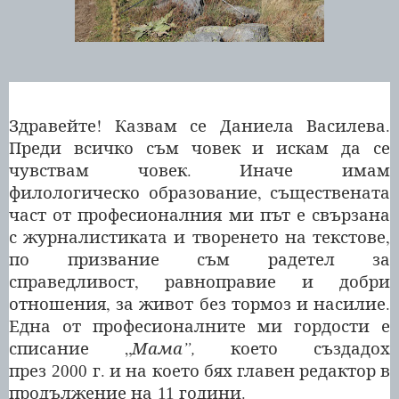
Здравейте! Казвам се Даниела Василева.
Преди всичко съм човек и искам да се
чувствам човек. Иначе имам
филологическо образование, съществената
част от професионалния ми път е свързана
с журналистиката и творенето на текстове,
по призвание съм радетел за
справедливост, равноправие и добри
отношения, за живот без тормоз и насилие.
Една от професионалните ми гордости е
списание „
Мама”,
което създадох
през
г. и на което бях главен редактор в
2000
продължение на
години.
11