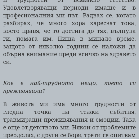
Удовлетворяващи периоди имаше и в
професионалния ми път. Радвах се, когато
разбирах, че много хора харесват това,
което правя, че то достига до тях, вълнува
ги, помага им. Пиша в минало време,
защото от няколко години се наложи да
обърна внимание преди всичко на здравето
си.
Кое е най-трудното нещо, което си
преживявала?
В живота ми има много трудности от
гледна точка на тежки събития,
травмиращи преживявания и емоции. Така
е още от детството ми. Някои от проблемите
преодолях, с други се боря, трети се опитвам