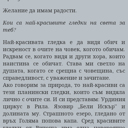
Желание да имам радости.
Кои са най-красивите гледки на света за
теб?
Най-красивата гледка е да видя обич и
искреност в очите на човек, когото обичам.
Радвам се, когато видя и други хора, които
наистина се обичат. Става ми светло на
душата, когато се срещна с човещина, със
справедливост, с уважение и зачитане.
Ако говорим за природа, то най-красиви са
тези планински гледки, които съм видяла
лично с очите си. И си представям: Урдиния
циркус в Рила. Язовир „Бели Искър” и
долината му. Страшното езеро, гледано от
връх Голяма попова капа. Сред красивите
гледки от Витоша има една невероятно