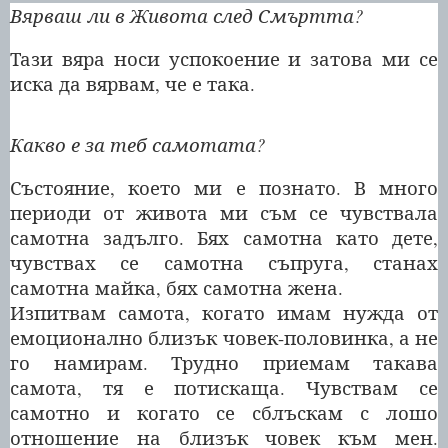
Вярваш ли в Живота след Смъртта?
Тази вяра носи успокоение и затова ми се
иска да вярвам, че е така.
Какво е за теб самотата?
Състояние, което ми е познато. В много
периоди от живота ми съм се чувствала
самотна задълго. Бях самотна като дете,
чувствах се самотна съпруга, станах
самотна майка, бях самотна жена.
Изпитвам самота, когато имам нужда от
емоционално близък човек-половинка, а не
го намирам. Трудно приемам такава
самота, тя е потискаща. Чувствам се
самотно и когато се сблъскам с лошо
отношение на близък човек към мен.