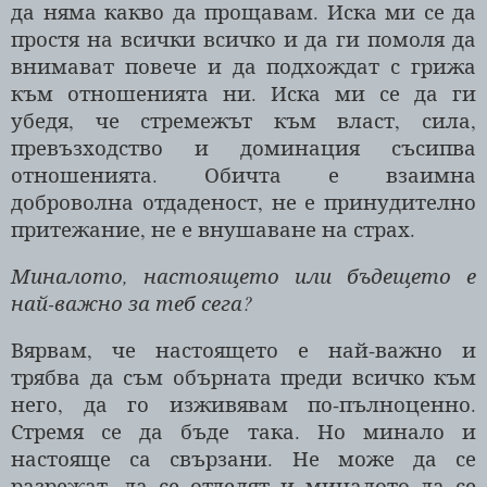
да няма какво да прощавам. Иска ми се да
простя на всички всичко и да ги помоля да
внимават повече и да подхождат с грижа
към отношенията ни. Иска ми се да ги
убедя, че стремежът към власт, сила,
превъзходство и доминация съсипва
отношенията. Обичта е взаимна
доброволна отдаденост, не е принудително
притежание, не е внушаване на страх.
Миналото, настоящето или бъдещето е
най-важно за теб сега?
Вярвам, че настоящето е най-важно и
трябва да съм обърната преди всичко към
него, да го изживявам по-пълноценно.
Стремя се да бъде така. Но минало и
настояще са свързани. Не може да се
разрежат, да се отделят и миналото да се