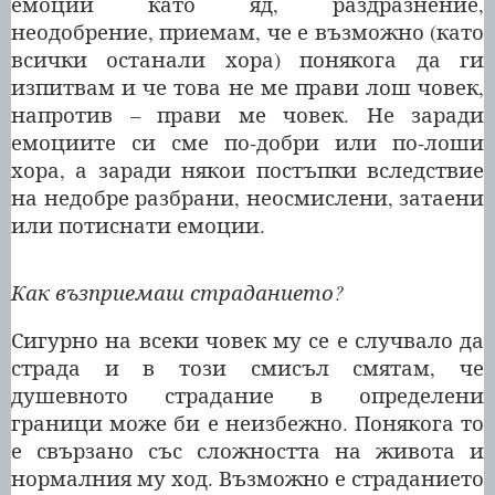
емоции като яд, раздразнение,
неодобрение, приемам, че е възможно (като
всички останали хора) понякога да ги
изпитвам и че това не ме прави лош човек,
напротив – прави ме човек. Не заради
емоциите си сме по-добри или по-лоши
хора, а заради някои постъпки вследствие
на недобре разбрани, неосмислени, затаени
или потиснати емоции.
Как възприемаш страданието?
Сигурно на всеки човек му се е случвало да
страда и в този смисъл смятам, че
душевното страдание в определени
граници може би е неизбежно. Понякога то
е свързано със сложността на живота и
нормалния му ход. Възможно е страданието