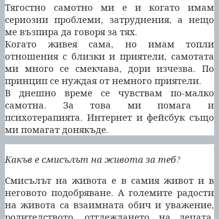
Тягостно самотно ми е и когато имам
сериозни проблеми, затруднения, а нещо
ме възпира да говоря за тях.
Когато живея сама, но имам топли
отношения с близки и приятели, самотата
ми много се смекчава, дори изчезва. По
принцип се нуждая от немного приятели.
В днешно време се чувствам по-малко
самотна. За това ми помага и
психотерапията. Интернет и фейсбук също
ми помагат донякъде.
Какъв е смисълът на живота за теб?
Смисълът на живота е в самия живот и в
неговото подобряване. А големите радости
на живота са взаимната обич и уважение,
родителството, отглеждането на децата.