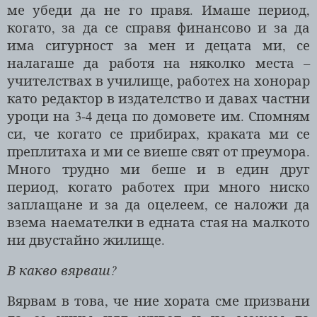
ме убеди да не го правя. Имаше период,
когато, за да се справя финансово и за да
има сигурност за мен и децата ми, се
налагаше да работя на няколко места –
учителствах в училище, работех на хонорар
като редактор в издателство и давах частни
уроци на 3-4 деца по домовете им. Спомням
си, че когато се прибирах, краката ми се
преплитаха и ми се виеше свят от преумора.
Много трудно ми беше и в един друг
период, когато работех при много ниско
заплащане и за да оцелеем, се наложи да
взема наемателки в едната стая на малкото
ни двустайно жилище.
В какво вярваш?
Вярвам в това, че ние хората сме призвани