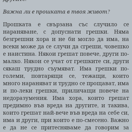
Важна ли е прошката в твоя живот?
Прошката е свързана със случило се
нараняване, с допуснати грешки. Няма
безгрешни хора и не би могло да има, на
всеки може да се случи да сгреши, човешко
е наистина. Някои грешат повече, други по-
малко. Някои се учат от грешките си, други
сякаш трудно съумяват. Има грешки по-
големи, повтарящи се, тежащи, които
много нараняват и трудно се прощават, има
и по-леки грешки, приличащи повече на
недоразумения. Има хора, които грешат
предимно във вреда на другите, и такива,
които грешат най-вече във вреда на себе си,
има и други, при които е по-смесено. Важно
е да не се притесняваме да говорим за