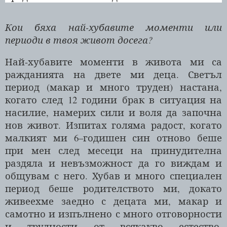
Кои бяха най-хубавите моменти или
периоди в твоя живот досега?
Най-хубавите моменти в живота ми са
ражданията на двете ми деца. Светъл
период (макар и много труден) настана,
когато след 12 години брак в ситуация на
насилие, намерих сили и воля да започна
нов живот. Изпитах голяма радост, когато
малкият ми 6–годишен син отново беше
при мен след месеци на принудителна
раздяла и невъзможност да го виждам и
общувам с него. Хубав и много специален
период беше родителството ми, докато
живеехме заедно с децата ми, макар и
самотно и изпълнено с много отговорности
и трудности от всякакво естество.