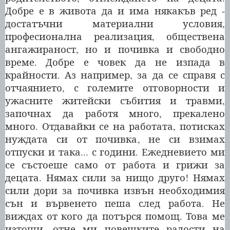
Добре е в живота да и има някакъв ред -
достатъчни материални условия,
професионална реализация, обществена
ангажираност, но и почивка и свободно
време. Добре е човек да не изпада в
крайности. Аз например, за да се справя с
отчаянието, с големите отговорности и
ужасните житейски събития и травми,
започнах да работя много, прекалено
много. Отдавайки се на работата, потисках
нуждата си от почивка, не си взимах
отпуски и така... с години. Ежедневието ми
се състоеше само от работа и грижи за
децата. Нямах сили за нищо друго! Нямах
сили дори за почивка извън необходимия
сън и вървенето пеша след работа. Не
виждах от кого да потърся помощ. Това ме
изтощи, отне ми човешките радости на