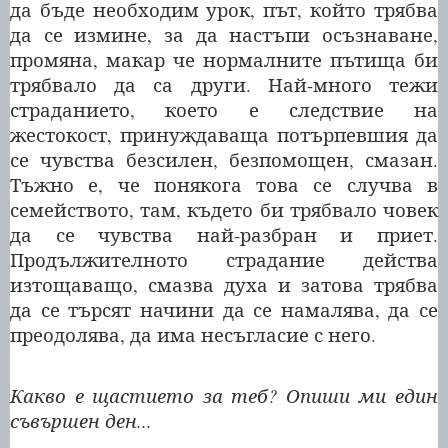
да бъде необходим урок, път, който трябва
да се измине, за да настъпи осъзнаване,
промяна, макар че нормалните пътища би
трябвало да са други. Най-много тежи
страданието, което е следствие на
жестокост, принуждаваща потърпевшия да
се чувства безсилен, безпомощен, смазан.
Тъжно е, че понякога това се случва в
семейството, там, където би трябвало човек
да се чувства най-разбран и приет.
Продължителното страдание действа
изтощаващо, смазва духа и затова трябва
да се търсят начини да се намалява, да се
преодолява, да има несъгласие с него.
Какво е щастието за теб? Опиши ми един
съвършен ден...