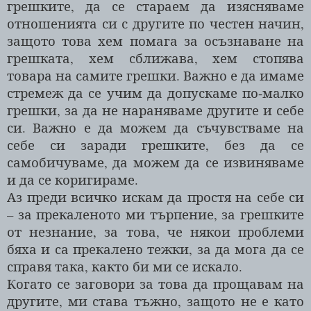
грешките, да се стараем да изясняваме
отношенията си с другите по честен начин,
защото това хем помага за осъзнаване на
грешката, хем сближава, хем стопява
товара на самите грешки. Важно е да имаме
стремеж да се учим да допускаме по-малко
грешки, за да не нараняваме другите и себе
си. Важно е да можем да съчувстваме на
себе си заради грешките, без да се
самобичуваме, да можем да се извиняваме
и да се коригираме.
Аз преди всичко искам да простя на себе си
– за прекаленото ми търпение, за грешките
от незнание, за това, че някои проблеми
бяха и са прекалено тежки, за да мога да се
справя така, както би ми се искало.
Когато се заговори за това да прощавам на
другите, ми става тъжно, защото не е като