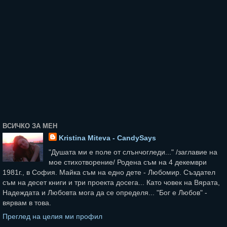
ВСИЧКО ЗА МЕН
Kristina Miteva - CandySays
"Душата ми е поле от слънчогледи..." /заглавие на
мое стихотворение/ Родена съм на 4 декември
1981г., в София. Майка съм на едно дете - Любомир. Създател
съм на десет книги и три проекта досега... Като човек на Вярата,
Надеждата и Любовта мога да се определя... "Бог е Любов" -
вярвам в това.
Преглед на целия ми профил