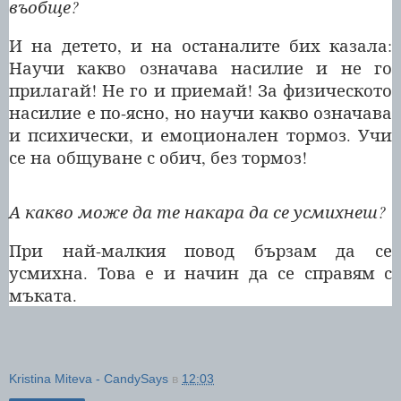
въобще?
И на детето, и на останалите бих казала:
Научи какво означава насилие и не го
прилагай! Не го и приемай! За физическото
насилие е по-ясно, но научи какво означава
и психически, и емоционален тормоз. Учи
се на общуване с обич, без тормоз!
А какво може да те накара да се усмихнеш?
При най-малкия повод бързам да се
усмихна. Това е и начин да се справям с
мъката.
Kristina Miteva - CandySays
в
12:03