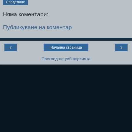
Споделяне
Няма коментари:
Публикуване на коментар
‹
›
Начална страница
Преглед на уеб версията