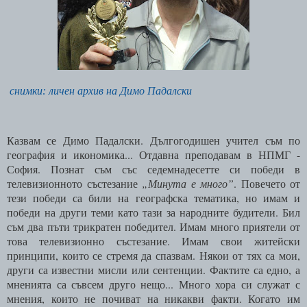
снимки: личен архив на Димо Падалски
Казвам се Димо Падалски.
Дългогодишен учител съм по
география и икономика... Отдавна преподавам в НПМГ
-
София. Познат съм със седемнадесетте си победи в
телевизионното състезание
„Минута е много”
. Повечето от
тези победи са били на географска тематика, но имам и
победи на други теми като тази за народните будители. Бил
съм два пъти трикратен победител. Имам много приятели от
това телевизионно състезание. Имам свои житейски
принципи, които се стремя да спазвам. Някои от тях са мои,
други са известни мисли или сентенции. Фактите са едно, а
мненията са съвсем друго нещо... Много хора си служат с
мнения, които не почиват на никакви факти. Когато им