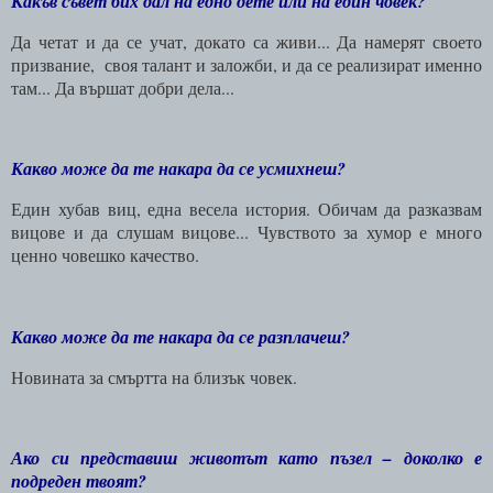
Какъв съвет бих дал на едно дете или на един човек?
Да четат и да се учат, докато са живи... Да намерят своето
призвание,
своя талант и заложби, и да се реализират именно
там... Да вършат добри дела...
Какво може да те накара да се усмихнеш?
Един хубав виц, една весела история. Обичам да разказвам
вицове и да слушам вицове... Чувството за хумор е много
ценно човешко качество.
Какво може да те накара да се разплачеш?
Новината за смъртта на близък човек.
Ако си представиш животът като пъзел – доколко е
подреден твоят?