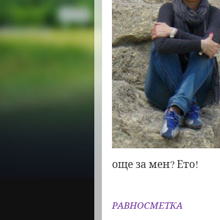
още за мен? Ето!
РАВНОСМЕТКА