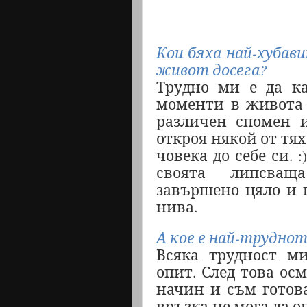
Кои бяха най-хубав
живот досега?
Трудно ми е да ка
моменти в живота 
различен спомен и
откроя някой от тях
човека до себе си.
:)
своята липсващ
завършено цяло и 
нива.
А кое е най-трудно
Всяка трудност м
опит. След това ос
начин и съм готова
връзка не мога да о