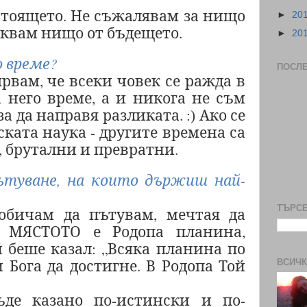
стоящето. Не съжалявам за нищо
►
20
аквам нищо от бъдещето.
►
20
 време?
ПОСЛ
ярвам, че всеки човек се ражда в
 него време, а и никога не съм
 за да направя разликата.
Ако се
:)
ката наука - другите времена са
, брутални и превратни.
туване, на които държиш най-
ТЪРСЕ
 обичам да пътувам, мечтая да
о МЯСТОТО е Родопа планина,
 беше казал:
„Всяка планина по
 Бога да достигне. В Родопа Той
ВСИЧК
де казано по-истински и по-