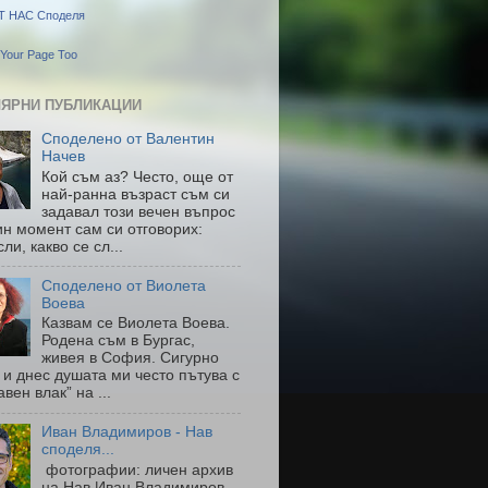
Т НАС Споделя
Your Page Too
ЯРНИ ПУБЛИКАЦИИ
Споделено от Валентин
Начев
Кой съм аз? Често, още от
най-ранна възраст съм си
задавал този вечен въпрос
ин момент сам си отговорих:
ли, какво се сл...
Споделено от Виолета
Воева
Казвам се Виолета Воева.
Родена съм в Бургас,
живея в София. Сигурно
 и днес душата ми често пътува с
авен влак” на ...
Иван Владимиров - Нав
споделя...
фотографии: личен архив
на Нав Иван Владимиров-