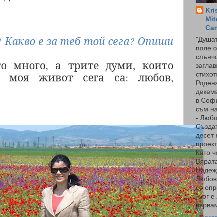
Kri
Mit
Ca
Какво е за теб той сега? Опиши
"Душат
поле о
слънчо
о много, а трите думи, които
заглав
е моя живот сега са: любов,
стихот
Родена
декемв
в Соф
съм на
- Люб
Създа
десет 
проект
Като ч
Вярата
Надеж
Любов
се опр
"Бог е
вярвам