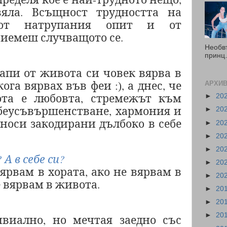
яла. Всъщност трудността на
от натрупания опит и от
иемеш случващото се.
Необв
принц…
апи от живота си човек вярва в
кога вярвах във феи
, а днес, че
АРХИВ
:)
та е любовта, стремежът към
►
20
беусъвършенстване, хармония и
►
20
 носи закодирани дълбоко в себе
►
20
►
20
►
20
?
А в себе си?
►
20
вярвам в хората, ако не вярвам в
►
20
е вярвам в живота.
►
20
►
20
►
20
виално, но мечтая заедно със