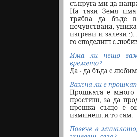
съпруга ми да напр
На тази Земя има 
трябва да бъде в
почувствана, уника
изгреви и залези
,
:)
го споделиш с люби
Има ли нещо важ
времето?
Да - да бъда с любим
Важна ли е прошка
Прошката е много 
простиш, за да пр
прошка също е оп
изминеш, и то сам.
Повече в миналото
живееш
сега?