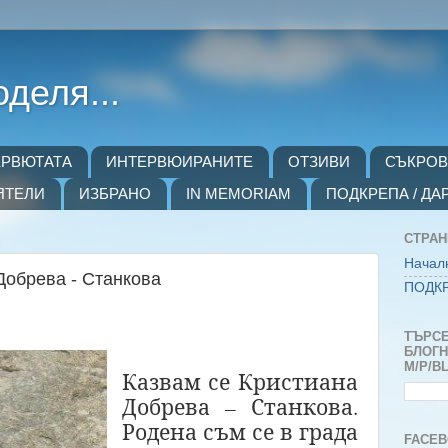
оделя...
ЕРВЮТАТА
ИНТЕРВЮИРАНИТЕ
ОТЗИВИ
СЪКРО
ЯТЕЛИ
ИЗБРАНО
IN MEMORIAM
ПОДКРЕПА / ДА
СТРА
Начал
Добрева - Станкова
ПОДКР
ТЪРСЕ
БЛОГH
M/P/B
Казвам се Кристиана
Добрева – Станкова.
Родена съм се в града
FACEB