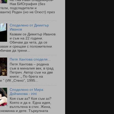
Нав БИОграфия (без
тели, подсладители и
ванти) Роден (но не Огюст) през
Споделено от Димитър
Иванов
Казвам се Димитър Иванов
и съм на 22 години.
Обичам да чета, да се
навам и срещам с положителни
обичам да трени...
Петя Хантова споделя...
Петя Хантова – родена
съм в миналия век, в град
Петрич. Автор съм на две
книги: „ По брега на
е ” (ИК „Стено”, 1995...
Споделено от Мира
Дойчинова - irini
Коя съм аз? Коя съм аз?
Която и да е. Една идея,
въплътена в стих. Жена,
снежинка и дете. Търкулната