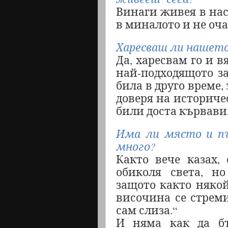
Винаги живея в на
в миналото и не оч
Харесваш ли нашето
Да, харесвам го и в
най-подходящото за
била в друго време,
доверя на историчес
били доста кървави
Има ли място и пъ
много?
Както вече казах,
обиколя света, н
защото както някой
височина се стреми
сам слиза.“
И няма как да бъ