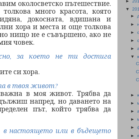
►
20
авим околосветско пътешествие.
толкова много красота, която
▼
20
►
идяна, докосната, вдишана и
►
лни хора и места и още толкова
 но нищо не е съвършено, ако не
►
мия човек.
►
►
но, за което не ти достига
▼
С
ите си хора.
С
С
та в твоя живот?
важна в моя живот. Трябва да
►
одължиш напред, но даването на
►
ределен път, който трябва да
►
►
►
, в настоящето или в бъдещето
►