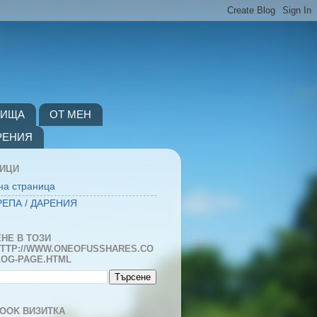
ВИЩА
ОТ МЕН
РЕНИЯ
НИЦИ
на страница
ЕПА / ДАРЕНИЯ
НЕ В ТОЗИ
TTP://WWW.ONEOFUSSHARES.CO
LOG-PAGE.HTML
OOK ВИЗИТКА