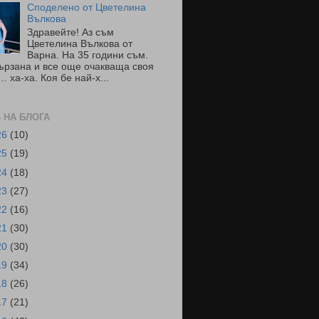
Споделено от Цветелина
Вълкова
Здравейте! Аз съм
Цветелина Вълкова от
Варна. На 35 години съм.
ързана и все още очакваща своя
 ха-ха. Коя бе най-х...
 НА БЛОГА
26
(10)
25
(19)
24
(18)
23
(27)
22
(16)
21
(30)
20
(30)
19
(34)
18
(26)
17
(21)