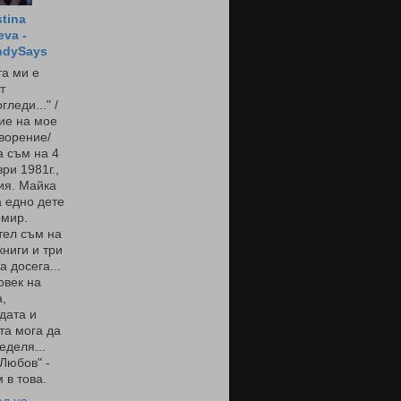
stina
eva -
ndySays
а ми е
т
гледи..." /
ие на мое
ворение/
 съм на 4
ри 1981г.,
ия. Майка
 едно дете
омир.
тел съм на
книги и три
а досега...
овек на
,
дата и
та мога да
еделя...
 Любов" -
 в това.