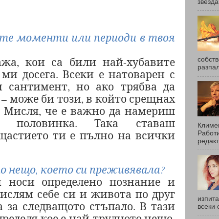
звезда
ите моменти или периоди в твоя
жа, кои са били най-хубавите
собств
разпал
ми досега. Всеки е натоварен с
 сантимент, но ако трябва да
 – може би този, в който срещнах
Мисля, че е важно да намериш
а половинка. Така ставаш
Климен
щастието ти е пълно на всички
Работи
редакт
то нещо, което си преживявала?
и носи определено познание и
мислям себе си и живота по друг
изпита
 за следващото стъпало. В тази
всеки 
пределя кое е най-трудното нещо,