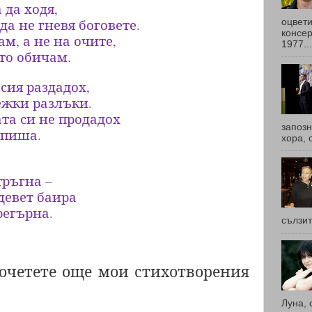
 да ходя,
да не гневя боговете.
оцвети
консер
ам, а не на очите,
1977...
сто обичам.
сия раздадох,
ежки разлъки.
та си не продадох
запоз
 пиша.
хора, 
тръгна –
девет баира
регърна.
сълзит
очетете още мои стихотворения
Луна, 