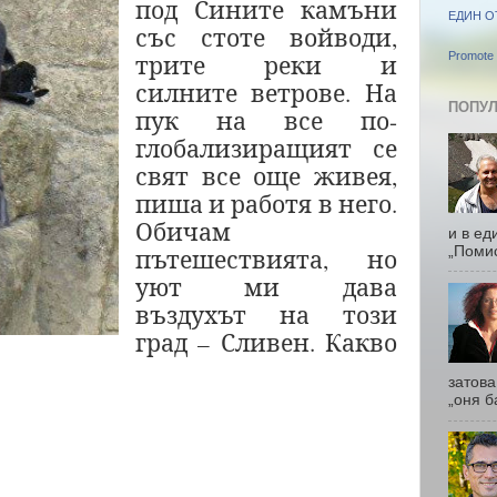
под Сините камъни
ЕДИН О
със стоте войводи,
трите реки и
Promote 
силните ветрове. На
ПОПУЛ
пук на все по-
глобализиращият се
свят все още живея,
пиша и работя в него.
Обичам
и в ед
„Помис
пътешествията, но
уют ми дава
въздухът на този
град – Сливен. Какво
затова
„оня б