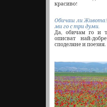
красиво!
Обичаш ли Живота? 
ми го с три думи.
Да, обичам го и т
описват най-добр
споделяне и поезия.