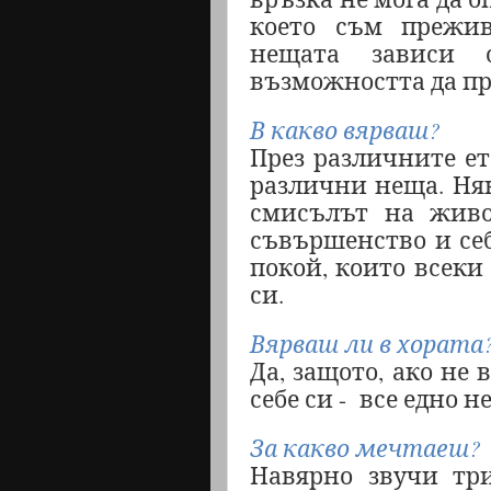
което съм прежив
нещата зависи 
възможността да пр
В какво вярваш?
През различните ет
различни неща. Ня
смисълът на живо
съвършенство и се
покой, които всеки
си.
Вярваш ли в хората
Да, защото, ако не 
себе си -
все едно н
За какво мечтаеш?
Навярно звучи три