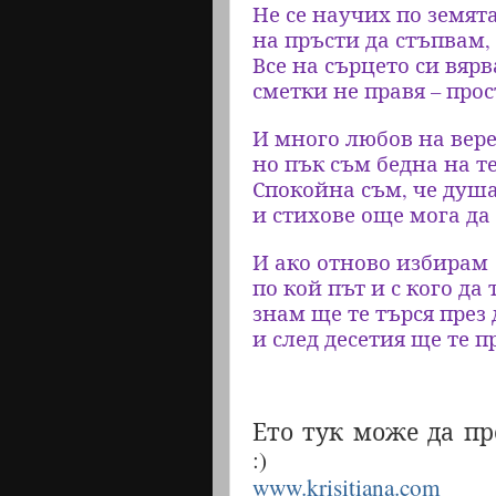
Не се научих по земята
на пръсти да стъпвам, 
Все на сърцето си вярв
сметки не правя – про
И много любов на вере
но пък съм бедна на т
Спокойна съм, че душа
и стихове още мога да
И ако отново избирам
по кой път и с кого да 
знам ще те търся през 
и след десетия ще те п
Е
то
тук може да пр
:)
www.krisitiana.com