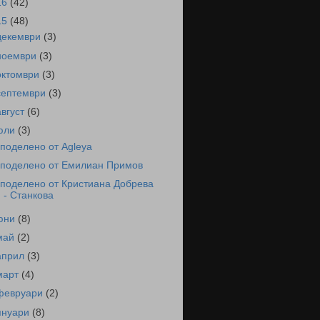
16
(42)
15
(48)
декември
(3)
ноември
(3)
октомври
(3)
септември
(3)
август
(6)
юли
(3)
поделено от Agleya
поделено от Емилиан Примов
поделено от Кристиана Добрева
- Станкова
юни
(8)
май
(2)
април
(3)
март
(4)
февруари
(2)
януари
(8)