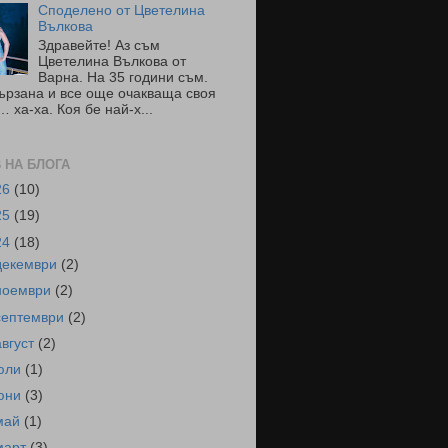
Споделено от Цветелина
Вълкова
Здравейте! Аз съм
Цветелина Вълкова от
Варна. На 35 години съм.
ързана и все още очакваща своя
 ха-ха. Коя бе най-х...
 НА БЛОГА
26
(10)
25
(19)
24
(18)
декември
(2)
ноември
(2)
септември
(2)
август
(2)
юли
(1)
юни
(3)
май
(1)
март
(3)