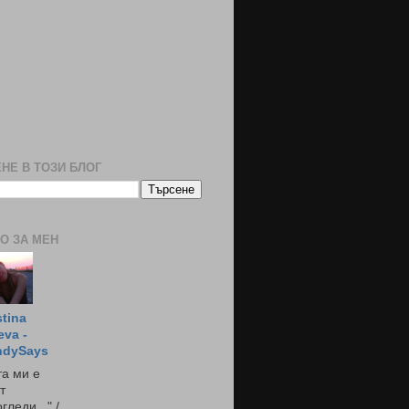
НЕ В ТОЗИ БЛОГ
О ЗА МЕН
stina
eva -
ndySays
а ми е
т
гледи..." /