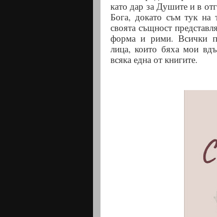
като дар за Душите и в от
Бога, докато съм тук на 
своята същност представля
форма и рими. Всички пе
лица, които бяха мои вд
всяка една от книгите.