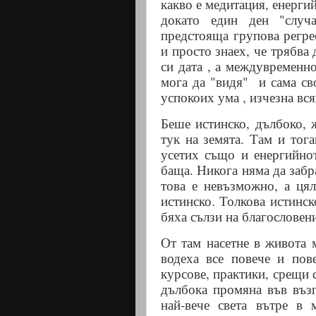
какво е медитация, енергий
докато един ден "случа
предстояща групова регре
и просто знаех, че трябва
си дата , а междувременно
мога да "видя"
и сама св
успокоих ума , изчезна вся
Беше истинско, дълбоко, 
тук на земята. Там и тог
усетих също и енергийно
баща. Никога няма да забр
това е невъзможно, а ця
истинско. Толкова истинск
бяха сълзи на благословен
От там насетне в живота 
водеха все повече и пов
курсове, практики, срещи 
дълбока промяна във възп
най-вече света вътре в