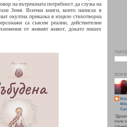
говор на вътрешната потребност да служа на
тази Земя. Всички книги, които написах в
ват окултна приказка в изцяло стихотворна
рсонажи са съвсем реални, действителни
ъхновения от живият живот, докато пишех
ТЪРСЕ
ВСИЧК
Kri
Mit
Ca
"Душат
поле о
слънчо