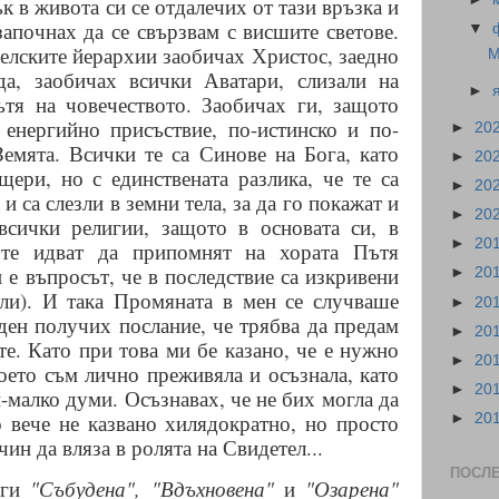
к в живота си се отдалечих от тази връзка и
започнах да се свързвам с висшите светове.
▼
елските йерархии заобичах Христос, заедно
М
а, заобичах всички Аватари, слизали на
►
ътя на човечеството. Заобичах ги, защото
енергийно присъствие, по-истинско и по-
►
20
Земята. Всички те са Синове на Бога, като
►
20
щери, но с единствената разлика, че те са
►
20
 са слезли в земни тела, за да го покажат и
►
20
 всички религии, защото в основата си, в
►
20
 те идват да припомнят на хората Пътя
н е въпросът, че в последствие са изкривени
►
20
ели). И така Промяната в мен се случваше
►
20
ден получих послание, че трябва да предам
►
20
те. Като при това ми бе казано, че е нужно
►
20
оето съм лично преживяла и осъзнала, като
►
20
-малко думи. Осъзнавах, че не бих могла да
о вече не казвано хилядократно, но просто
►
20
ин да вляза в ролята на Свидетел...
ПОСЛ
иги
"Събудена", "Вдъхновена"
и
"Озарена"