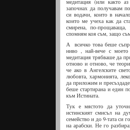
медитация (или както аз
започнах да получавам по
си водачи, които в начал
които ме учеха как да ст
смирена, по-прощаваща, 
спомням коя съм, защо съм,
А
всичко това беше съпр
ниво , най-вече с моет
медитация трябваше да при
отново и отново, че теори
че ако в Ангелските свет
любовта, хармонията, леко
да приложим и пресъздаде
беше стартирана и един п
към Истината.
Тук е мястото да уточн
истинският смисъл на ду
семейство и до 9-тата си 
на арабски. Не го разбира