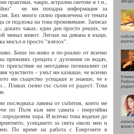
ни практики, чакри, астрални светове и т.н.,
звезда
йно"
не ми попадна информация за
сия. Бях много силно привлечена от темата
 да се подложа на това преживяване. Записах
, докато чаках, един ден просто реших, че
ой минал живот. Легнах на дивана в къщи,
собств
ка мисъл и просто "влязох".
разпал
живо. Беше по-живо и по-реално от всичко
ава преживях срещата с духовния си водач,
то присъствие на неотдавна починалият си
авя чувството – умът ми казваше, че всичко
Климен
лото ми същество усещаше и знаеше, че е
Работи
о... Плаках силно със сълзи от радост. Това
редакт
ие.
ми последваха лавина от събития, които ме
ече по Пътя към мен самата - енергийни
с определени хора. И всичко това водеше до
риятието, усещането за света около мен и
изпита
всеки 
 мен. По време на работа с Енергиите в