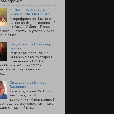
 във здрача т...
КОЛКО Е ВАЖНО ДА
БЪДЕМ БЛАГОДАРНИ *
* перифраза на „Колко е
важно да бъдеш сериозен”
от Оскар Уайлд „Понякога
ената ни светлина угасва и бива
ена от ис...
Споделено от Славимир
Генчев
Роден съм през 1953 г.
Завършил съм българска
филология в СУ „Св.
т Охридски“ през 1977 г.
л съм като журналист и
о...
Споделено от Ванеса
Виденова
Тя е млада - на 26. Но и
много мъдра. И
артистична. И помагаща. И
ла трудности в живота си – като
един от нас... И мн...