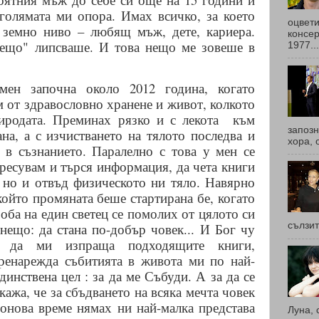
голямата ми опора. Имах всичко, за което
оцвети
 земно ниво – любящ мъж, дете, кариера.
консер
нещо" липсваше. И това нещо ме зовеше в
1977...
ен започна около 2012 година, когато
м от здравословно хранене и живот, колкото
иродата. Преминах рязко и с лекота
към
запоз
на, а с изчистването на тялото последва и
хора, 
 в съзнанието. Паралелно с това у мен се
ересувам и търся информация, да чета книги
, но и отвъд физическото ни тяло. Навярно
ойто промяната беше стартирана бе, когато
роба на един светец се помолих от цялото си
сълзит
нещо: да стана по-добър човек... И Бог чу
а да ми изпраща подходящите книги,
ренарежда събитията в живота ми по най-
динствена цел : за да ме Събуди. А за да се
кажа, че за сбъдването на всяка мечта човек
 онова време нямах ни най-малка представа
Луна, 