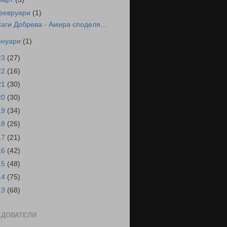
февруари
(1)
аги Добрева - Амира споделя...
януари
(1)
23
(27)
22
(16)
21
(30)
20
(30)
19
(34)
18
(26)
17
(21)
16
(42)
15
(48)
14
(75)
13
(68)
ЕДОВАТЕЛИ