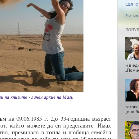
ЕДИН О
Promote 
ПОПУЛ
и в ед
„Помис
и на книгите - личен архив на Маги
затова
„оня б
ъм на 09.06.1985 г. До 33-годишна възраст
от, който можете да си представите. Имах
ство, преминало в топла и любяща семейна
оятния мъж до себе си още на 15 години и