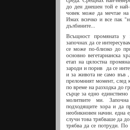
до ден днешен той е най-
човек може да мечтае на
Имах всичко и все пак "
дълбините...
Всъщност промяната у м
започнах да се интересува
се може по-близко до пр
основно вегетарианска хра
етап на цялостна промяна
зароди и порив
да се инт
и за живота не само във 
преломният момент, след к
по време на разходка до г
сърце за едно единствено 
молитвите ми. Започн
подходящите хора и да п
необикновен начин. една е
случи това трябваше да до
трябва да се потруди. По