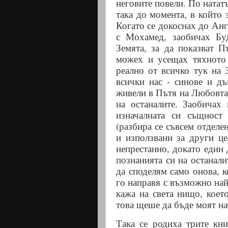
неговите повели. По нататъ
така до момента, в който 
Когато се докоснах до Анг
с Мохамед, заобичах Буд
Земята, за да показват П
можех и усещах тяхното 
реално от всичко тук на 
всички нас - синове и дъ
живели в Пътя на Любовта и
на останалите. Заобичах
изначалната си същност
(разбира се съвсем отделе
и използвани за други ц
непрестанно, докато един 
познанията си на останали
да споделям само онова, к
го направя с възможно най
кажа на света нищо, коет
това щеше да бъде моят нач
Така се родиха трите кн