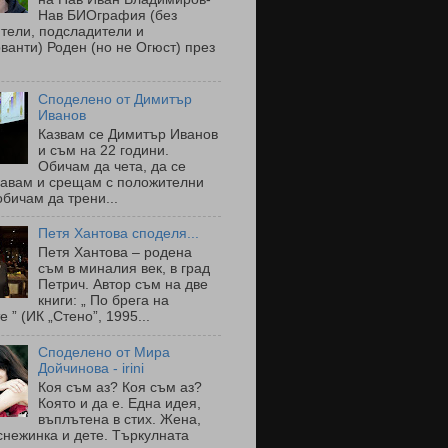
Нав БИОграфия (без
тели, подсладители и
ванти) Роден (но не Огюст) през
Споделено от Димитър
Иванов
Казвам се Димитър Иванов
и съм на 22 години.
Обичам да чета, да се
навам и срещам с положителни
обичам да трени...
Петя Хантова споделя...
Петя Хантова – родена
съм в миналия век, в град
Петрич. Автор съм на две
книги: „ По брега на
е ” (ИК „Стено”, 1995...
Споделено от Мира
Дойчинова - irini
Коя съм аз? Коя съм аз?
Която и да е. Една идея,
въплътена в стих. Жена,
снежинка и дете. Търкулната