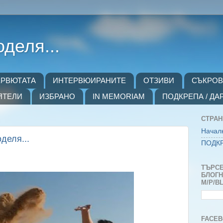
оделя...
ЕРВЮТАТА
ИНТЕРВЮИРАНИТЕ
ОТЗИВИ
СЪКРО
ЯТЕЛИ
ИЗБРАНО
IN MEMORIAM
ПОДКРЕПА / ДА
СТРА
Начал
деля...
ПОДКР
ТЪРСЕ
БЛОГH
M/P/B
FACEB