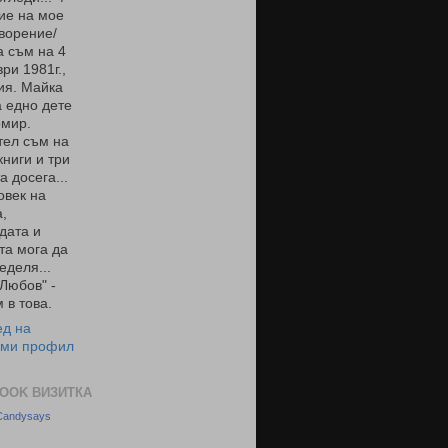
ие на мое
ворение/
 съм на 4
ри 1981г.,
ия. Майка
 едно дете
омир.
тел съм на
книги и три
а досега...
овек на
,
дата и
та мога да
еделя...
 Любов" -
 в това.
ед на
 ми профил
OOK ВИЗИТКА
 Candysays