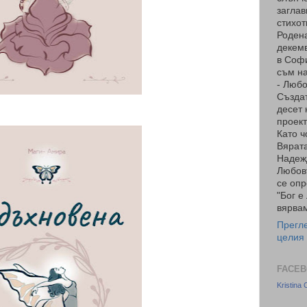
заглав
стихот
Родена
декемв
в Соф
съм на
- Люб
Създа
десет 
проект
Като ч
Вярата
Надеж
Любов
се опр
"Бог е
вярвам
Прегл
целия
FACEB
Kristina