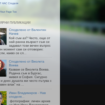
Т НАС Споделя
Your Page Too
ЯРНИ ПУБЛИКАЦИИ
Споделено от Валентин
Начев
Кой съм аз? Често, още от
най-ранна възраст съм си
задавал този вечен въпрос
ин момент сам си отговорих:
ли, какво се сл...
Споделено от Виолета
Воева
Казвам се Виолета Воева.
Родена съм в Бургас,
живея в София. Сигурно
 и днес душата ми често пътува с
авен влак” на ...
Иван Владимиров - Нав
споделя...
фотографии: личен архив
на Нав Иван Владимиров-