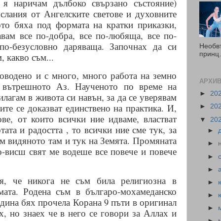
 я наричам дълбоко свързано състояние)
слания от Ангелските светове и духовните
ото бяха под формата на кратки приказки,
авам все по-добра, все по-любяща, все по-
по-безусловно даряваща. Започнах да си
Необв
принц…
 какво съм...
оводено и с много, много работа на земно
АРХИВ
о вътрешното Аз. Наученото по време на
►
20
лагам в живота си навън, за да се уверявам
ите се доказват единствено на практика. И,
►
20
ове, от които всички ние идваме, властват
▼
20
тата и радостта , то всички ние сме тук, за
►
м видяното там и тук на Земята. Промяната
►
о-висш свят ме водеше все повече и повече
►
►
я, че никога не съм била религиозна в
►
мата. Родена съм в българо-мохамеданско
►
година бях прочела Корана 9 пъти в оригинал
►
х, но знаех че в него се говори за Аллах и
►