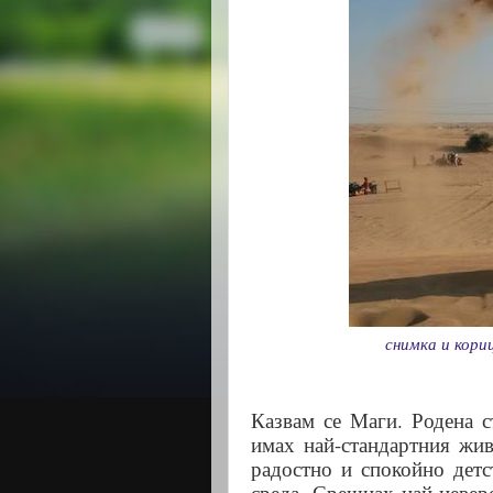
снимка и кориц
Казвам се Маги. Родена с
имах най-стандартния жив
радостно и спокойно дет
среда. Срещнах най-невер