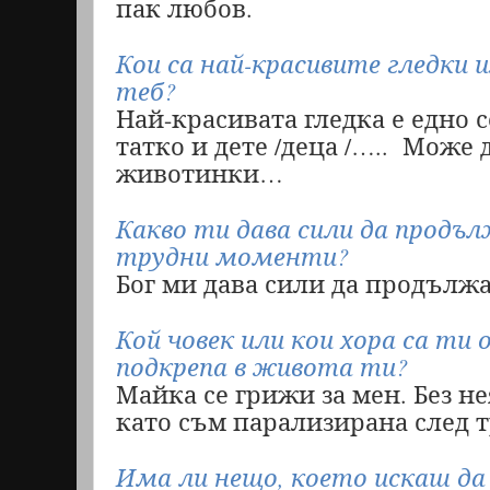
пак любов.
Кои са най-красивите гледки и
теб?
Най-красивата гледка е едно с
татко и дете /деца /…..
Може д
животинки…
Какво ти дава сили да продъл
трудни моменти?
Бог ми дава сили да продължа
Кой човек или кои хора са ти
подкрепа в живота ти?
Майка се грижи за мен. Без н
като съм парализирана след т
Има ли нещо, което искаш да 