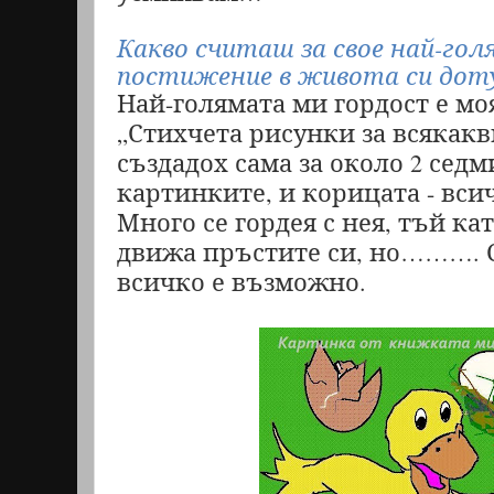
Какво считаш за свое най-го
постижение в живота си дот
Най-голямата ми гордост е мо
„Стихчета рисунки за всякакв
създадох сама за около 2 седм
картинките, и корицата - всич
Много се гордея с нея, тъй ка
движа пръстите си, но……….
всичко е възможно.