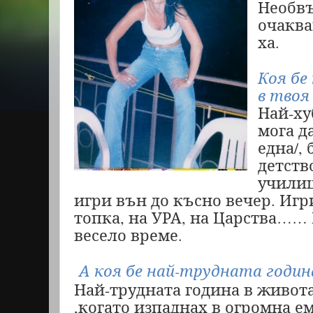
Необвъ
очакв
ха.
Коя бе
в твоя
Най-ху
мога д
една/,
детств
училищ
игри вън до късно вечер. Игр
топка, на УРА, на Царства……
весело време.
А коя бе най-трудната годи
Най-трудната година в живота
,когато изпаднах в огромна е