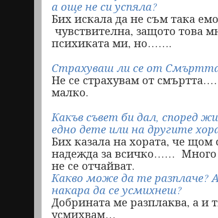
а още не си успяла?
Бих искала да не съм така е
чувствителна, защото това м
психиката ми, но…….
Страхуваш ли се от Смъртт
Не се страхувам от смъртта……
малко.
Какъв съвет би дал, според ж
едно дете или на другите хор
Бих казала на хората, че щом
надежда за всичко……
Много 
не се отчайват.
Какво може да те разплаче? 
накара да се усмихнеш?
Добрината ме разплаква, а и т
усмихвам…