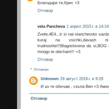
Благодаря ти,Крис <3
Отговор
vela Pancheva
1 април 2015 г. в 14:24
Zvete,4E4...ti si nai-slanchevoto saz
kuraj na vsichki,davash 
trudnostite!!!Blagoslovena da si,BOG 
mnogo te obicham!!! <3
Отговор
Отговори
Unknown
29 август 2016 г. в 9:29
И аз те обичам , скъпа Вел <3 Амин
Отговор