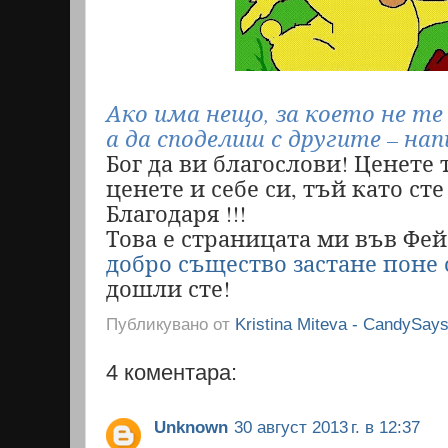
Ако има нещо, за което не те 
а да споделиш с другите – на
Бог да ви благослови! Ценете 
ценете и себе си, тъй като ст
Благодаря !!!
Това е страницата ми във Фейс
добро същество застане поне
дошли сте!
Публикувано от
Kristina Miteva - CandySay
4 коментара:
Unknown
30 август 2013 г. в 12:37