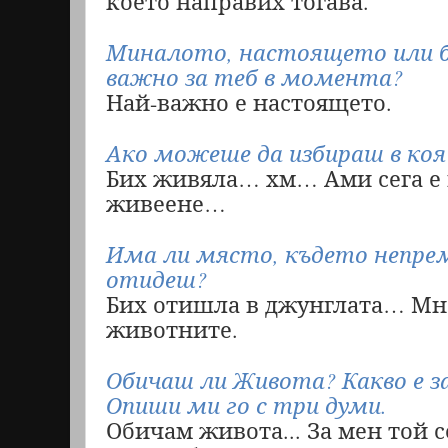
което направих тогава.
Миналото, настоящето или б
важно за теб в момента?
Най-важно е настоящето.
Ако можеше да избираш в коя
Бих живяла… хм… Ами сега е 
живеене…
Има ли място, където непре
отидеш?
Бих отишла в джунглата… Мн
животните.
Обичаш ли Живота? Какво е за
Опиши ми го с три думи.
Обичам живота... За мен той с