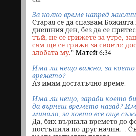
За колко време напред мисли
Старая се да спазвам Божията 
днешния ден, без да се прите
тъй, не се грижете за утре, з
сам ще се грижи за своето: до
.
злобата му
” Матей 6:34
Има ли нещо важно, за което
времето?
Аз имам достатъчно време.
Има ли нещо, заради което б
да върнеш времето назад? Им
минало, за което все още съ
Да, бих върнала времето до фе
постъпила по друг начин…
Съ