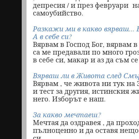
депресия / и през февруари
н
самоубийство.
Разкажи ми в какво вярваш...
А в себе си?
Вярвам в Господ Бог, вярвам в
са ме предавали по много гро
в себе си, макар и аз да съм 
Вярваш ли в Живота след См
Вярвам , че живота ни тук на
и тест за другия, истинския ж
него. Изборът е наш.
За какво мечтаеш?
Мечтая да оздравея , да проход
пълноценно и да оставя нещо
си.