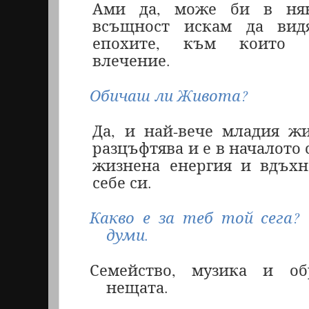
Ами да, може би в няк
всъщност искам да вид
епохите, към които 
влечение.
Обичаш ли Живота?
Да, и най-вече младия ж
разцъфтява и е в началото 
жизнена енергия и вдъхн
себе си.
Какво е за теб той сега?
думи.
Семейство, музика и об
нещата.