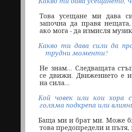
Какво ти дава усещането, ч
Това усещане ми дава си
започна да правя нещата,
ако мога - да измисля музик
Какво ти дава сили да пр
трудни моменти?
Не знам... Следващата стъ
се движи. Движението е 
на сила...
Кой човек или кои хора с
голяма подкрепа или влия
Баща ми и брат ми. Може б
това предопредели и пътя, 