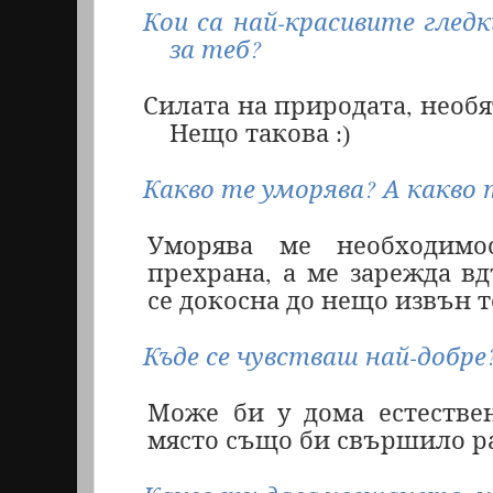
Кои са най-красивите глед
за теб?
Силата на природата, необя
Нещо такова
:)
Какво те уморява? А какво 
Уморява ме необходимо
прехрана, а ме зарежда вд
се докосна до нещо извън т
Къде се чувстваш най-добре
Може би у дома естестве
място също би свършило р