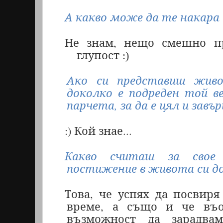
А какво може да те накара 
Не знам, нещо смешно п
глупост
:)
Ако си представиш живо
доколко е подреден той в
парчета, за да е цял и завъ
:)
Кой знае...
Какво считаш за свое 
постижение в живота си д
Това, че успях да посвиря
време, а също и че въ
възможност да зарадва