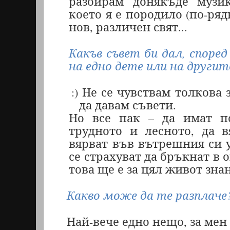
разбирам донякъде музи
което я е породило (по-ряд
нов, различен свят...
Какъв съвет би дал, споре
на едно дете или на другит
:) Не се чувствам толкова 
да давам съвети.
Но все пак – да имат п
трудното и лесното, да в
вярват във вътрешния си у
се страхуват да бръкнат в о
това ще е за цял живот зна
Какво може да те разплаче
Най-вече едно нещо, за мен