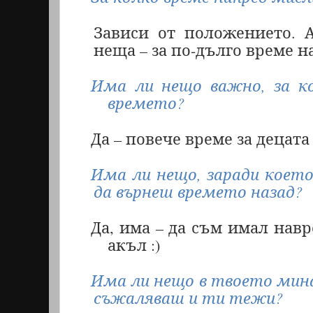
Зависи от положението. 
неща – за по-дълго време 
Има ли нещо важно, за к
времето?
Да – повече време за децата
Има ли нещо, заради коет
да върнеш времето назад?
Да, има
–
да съм имал навр
акъл
:)
Има ли нещо в твоето мина
съжаляваш и ти тежи?