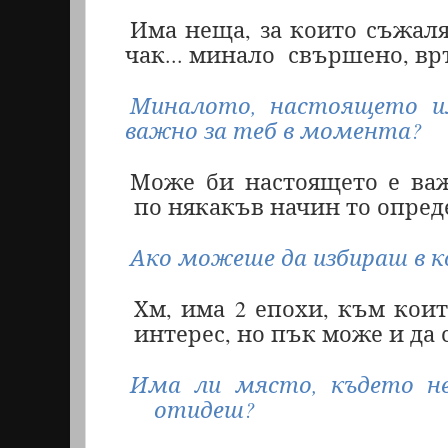
Има неща, за които съжаля
чак
...
минало
свършено, вр
Миналото, настоящето и
важно за теб в момента?
Може би настоящето е ва
по някакъв начин то опред
Ако можеше да избираш в к
Хм, има 2 епохи, към кои
интерес, но пък може и да с
Има ли място, където н
отидеш?