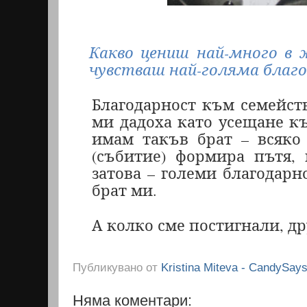
Какво цениш най-много в 
чувстваш най-голяма благ
Благодарност към семейств
ми дадоха като усещане къ
имам такъв брат – всяко
(събитие) формира пътя,
затова – големи благодарн
брат ми.
А колко сме постигнали, дру
Публикувано от
Kristina Miteva - CandySay
Няма коментари: